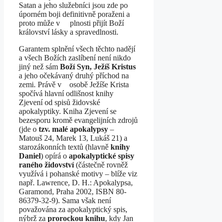
Satan a jeho služebníci jsou zde po
úporném boji definitivně poraženi a
proto může v plnosti přijít Boží
království lásky a spravedlnosti.
Garantem splnění všech těchto nadějí
a všech Božích zaslíbení není nikdo
jiný než sám
Boží Syn, Ježíš Kristus
a jeho očekávaný druhý příchod na
zemi. Právě v osobě Ježíše Krista
spočívá hlavní odlišnost knihy
Zjevení od spisů židovské
apokalyptiky. Kniha Zjevení se
bezesporu kromě evangelijních zdrojů
(jde o
tzv. malé apokalypsy
–
Matouš 24, Marek 13, Lukáš 21) a
starozákonních textů (hlavně
knihy
Daniel
) opírá o
apokalyptické spisy
raného židovství
(částečně rovněž
využívá i pohanské motivy – blíže viz
např. Lawrence, D. H.: Apokalypsa,
Garamond, Praha 2002, ISBN 80-
86379-32-9). Sama však není
považována za apokalyptický spis,
nýbrž za
prorockou knihu
, kdy Jan