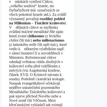
v otázkách vytržení Církve,
„velkého soužení“ Izraele, sto
čtyřiačtyřiceti tisíc označených ze
všech pokolení Izraele atd.). Za zvlášť
významný považuji
rozdílný pohled
na Millenium
–
Tisícileté království
.
V dějinách církve se myšlenky
zvláštní tisícleté mesiášské říše ujalo
hnutí zvané
chiliasmus
(z řeckého
chilioi
čili tisíc)
nebo millenarismus
(z latinského
mille
čili opět tisíc), které
vedlo k některým výstřelkům např.
v rámci husitství či u novokřtěnců v
Münsteru. Reformované církve
odmítají světskou vládu zbožných v
království světa před vzkříšením z
mrtvých (viz Augsburská konfese,
článek XVII. O Kristově návratu k
soudu). Podobně i katolická teologie.
Naopak evangelikálové očekávají
nejdříve uskutečnění pozemského
Mesiášského Tisíciletého království a
pak teprve příchod Nového nebe a
Nové země čili Věčnosti. Mezi
křesťanskými vykladači tak existují