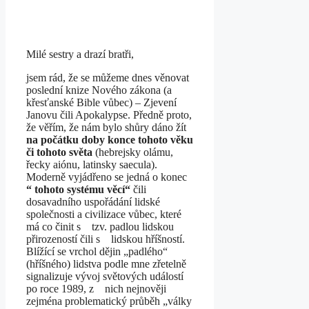
Milé sestry a drazí bratři,
jsem rád, že se můžeme dnes věnovat
poslední knize Nového zákona (a
křesťanské Bible vůbec) – Zjevení
Janovu čili Apokalypse. Předně proto,
že věřím, že nám bylo shůry dáno žít
na počátku doby konce tohoto věku
či tohoto světa
(hebrejsky olámu,
řecky aiónu, latinsky saecula).
Moderně vyjádřeno se jedná o konec
“ tohoto systému věcí“
čili
dosavadního uspořádání lidské
společnosti a civilizace vůbec, které
má co činit s tzv. padlou lidskou
přirozeností čili s lidskou hříšností.
Blížící se vrchol dějin „padlého“
(hříšného) lidstva podle mne zřetelně
signalizuje vývoj světových událostí
po roce 1989, z nich nejnověji
zejména problematický průběh „války