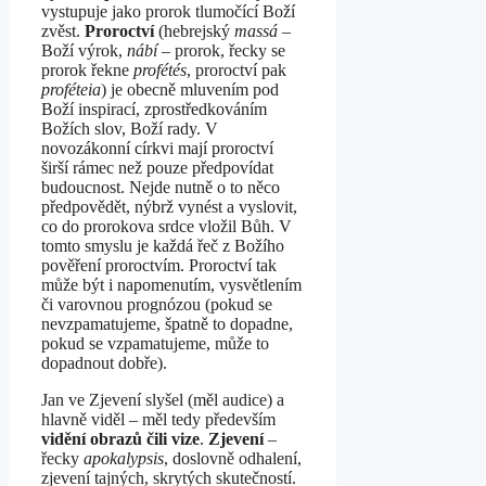
vystupuje jako prorok tlumočící Boží
zvěst.
Proroctví
(hebrejský
massá
–
Boží výrok,
nábí –
prorok, řecky se
prorok řekne
profétés
, proroctví pak
proféteia
) je obecně mluvením pod
Boží inspirací, zprostředkováním
Božích slov, Boží rady. V
novozákonní církvi mají proroctví
širší rámec než pouze předpovídat
budoucnost. Nejde nutně o to něco
předpovědět, nýbrž vynést a vyslovit,
co do prorokova srdce vložil Bůh. V
tomto smyslu je každá řeč z Božího
pověření proroctvím. Proroctví tak
může být i napomenutím, vysvětlením
či varovnou prognózou (pokud se
nevzpamatujeme, špatně to dopadne,
pokud se vzpamatujeme, může to
dopadnout dobře).
Jan ve Zjevení slyšel (měl audice) a
hlavně viděl – měl tedy především
vidění obrazů čili
vize
.
Zjevení
–
řecky
apokalypsis
, doslovně odhalení,
zjevení tajných, skrytých skutečností.