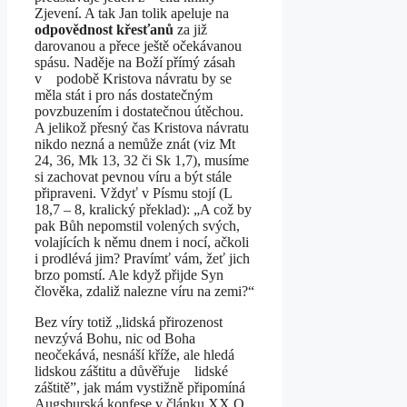
Zjevení. A tak Jan tolik apeluje na
odpovědnost křesťanů
za již
darovanou a přece ještě očekávanou
spásu. Naděje na Boží přímý zásah
v podobě Kristova návratu by se
měla stát i pro nás dostatečným
povzbuzením i dostatečnou útěchou.
A jelikož přesný čas Kristova návratu
nikdo nezná a nemůže znát (viz Mt
24, 36, Mk 13, 32 či Sk 1,7), musíme
si zachovat pevnou víru a být stále
připraveni. Vždyť v Písmu stojí (L
18,7 – 8, kralický překlad): „A což by
pak Bůh nepomstil volených svých,
volajících k němu dnem i nocí, ačkoli
i prodlévá jim? Pravímť vám, žeť jich
brzo pomstí. Ale když přijde Syn
člověka, zdaliž nalezne víru na zemi?“
Bez víry totiž „lidská přirozenost
nevzývá Bohu, nic od Boha
neočekává, nesnáší kříže, ale hledá
lidskou záštitu a důvěřuje lidské
záštitě”, jak mám vystižně připomíná
Augsburská konfese v článku XX O