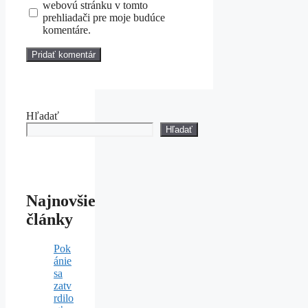
webovú stránku v tomto
prehliadači pre moje budúce
komentáre.
Hľadať
Hľadať
Najnovšie
články
Pok
ánie
sa
zatv
rdilo