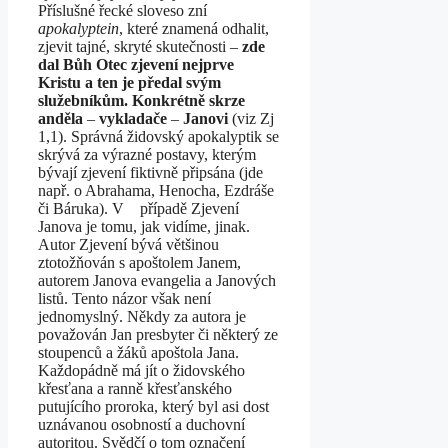
Příslušné řecké sloveso zní
apokalyptein
, které znamená odhalit,
zjevit tajné, skryté skutečnosti –
zde
dal Bůh Otec zjevení nejprve
Kristu a ten je předal svým
služebníkům. Konkrétně skrze
anděla
–
vykladače
–
Janovi
(viz Zj
1,1). Správná židovský apokalyptik se
skrývá za výrazné postavy, kterým
bývají zjevení fiktivně připsána (jde
např. o Abrahama, Henocha, Ezdráše
či Báruka). V případě Zjevení
Janova je tomu, jak vidíme, jinak.
Autor Zjevení bývá většinou
ztotožňován s apoštolem Janem,
autorem Janova evangelia a Janových
listů. Tento názor však není
jednomyslný. Někdy za autora je
považován Jan presbyter či některý ze
stoupenců a žáků apoštola Jana.
Každopádně má jít o židovského
křesťana a ranně křesťanského
putujícího proroka, který byl asi dost
uznávanou osobností a duchovní
autoritou. Svědčí o tom označení