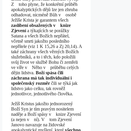
Z toho plyne, že konkrétní průběh
apokalyptických dějů lze jen zhruba
odhadovat, nicméně Bůh v osobě
Ježíše Krista je garantem všech
zaslíbení obsažených v knize
Zjevení
a týkajících se porážky
Satana a všech Božích nepřátel,
včetně smrti jakožto posledního
nepřítele (viz 1 K 15,26 a Zj 20,14). A
také záchrany všech věrných Božích
služebníků, a to i těch, kdo položili
svůj život ve službě Bohu či zemřeli
ve víře v Něho v průběhu celých
dějin lidstva.
Boží spása čili
záchrana má tak individuální i
společenský rozměr
čili se týká jak
lidstvo jako celku, tak rovněž
jednotlivce, jednotlivého člověka.
Ježíš Kristus jakožto jednorozený
Boží Syn je tím pravým nositelem
naděje a Boží spásy v knize Zjevení
(a nejen v ní). V tom Zjevení
Janovo navazuje na židovské
apokalyptické myšlení, které
všechno