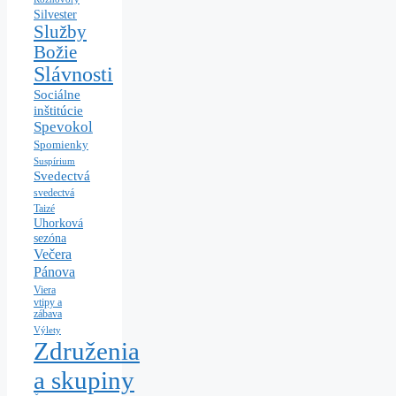
Silvester
Služby
Božie
Slávnosti
Sociálne
inštitúcie
Spevokol
Spomienky
Suspírium
Svedectvá
svedectvá
Taizé
Uhorková
sezóna
Večera
Pánova
Viera
vtipy a
zábava
Výlety
Združenia
a skupiny