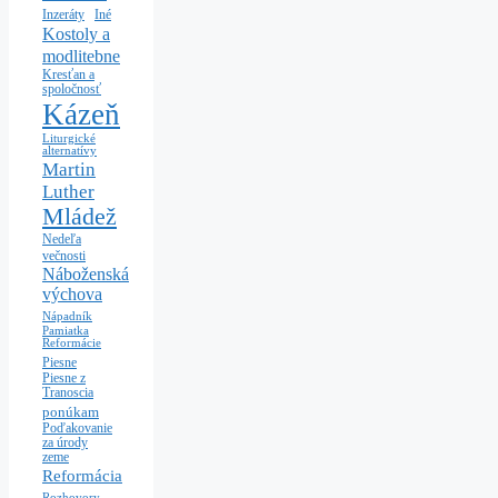
Iné
Inzeráty
Kostoly a
modlitebne
Kresťan a
spoločnosť
Kázeň
Liturgické
alternatívy
Martin
Luther
Mládež
Nedeľa
večnosti
Náboženská
výchova
Nápadník
Pamiatka
Reformácie
Piesne
Piesne z
Tranoscia
ponúkam
Poďakovanie
za úrody
zeme
Reformácia
Rozhovory