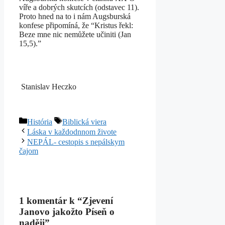
víře a dobrých skutcích (odstavec 11).
Proto hned na to i nám Augsburská
konfese připomíná, že “Kristus řekl:
Beze mne nic nemůžete učiniti (Jan
15,5).”
Stanislav Heczko
Kategórie
Značky
História
Biblická viera
Láska v každodnnom živote
NEPÁL- cestopis s nepálskym
čajom
1 komentár k “Zjevení
Janovo jakožto Píseň o
naději”