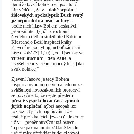
Samí židovští bohoslovci jsou totiž
přesvědčeni, že
v době sepsání
židovských apokalyptik Duch svatý
již nepůsobil na píšící autory
–
podle nich hlasy Bohem poslaných
proroků utichly již na rozhraní
čtvrtého a třetího století před Kristem.
Křesťané o Boží inspiraci knihy
Zjevení nepochybují, neboť sám Jan
píše o sobě (Zj 1,10): „ocitl jsem se
ve
vtržení ducha v den Páně
, a
uslyšel jsem za sebou mocný hlas jako
zvuk polnice.“
Zjevení Janovo je tedy Bohem
inspirovaným proroctvím a jednou ze
zvláštností novozákonních proroctví
se považuje to, že nejde
předem
přesně vyspekulovat čas a způsob
jejich naplnění
, nýbrž naopak lze
rozpoznat jejich naplňování až v
reálně probíhajících jevech či dokonce
už v proběhnuvších událostech.
Teprve pak na tomto základě lze do
určité míry předvídat budoucí vývoj.