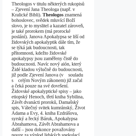
Theologos v titulu některých rukopisů
– Zjevení Jana Theologa (např. v
Kralické Bibli).
Theologos
znamená
bohoslovec, svědek mluvící Boží
slovo, je to myslitel a kazatel zároveň,
je také prorokem (má prorocké
poslání). Janova Apokalypsa se liší od
židovských apokalyptik dále tím, že
se týká jak budoucnosti, tak
přítomnosti, kdežto židovské
apokalypsy jsou zaměřeny čistě do
budoucnosti. Navíc nový aión, který
Židé kladou výlučně do budoucnosti,
již podle Zjevení Janova (v souladu
s celým Novým zákonem) již začal
a čeká pouze na své dovršení.
Židovské apokalyptické spisy – jako
etiopský Henoch, třetí kniha Sybilina,
Závět dvanácti proroků, Damašský
spis, Válečný svitek kumránský, Život
Adama a Evy, 4. kniha Ezdrášova,
syrský a řecký Báruk, Apokalypsa
Abrahamova, Závět Abrahamova a
další – jsou dokonce považovány
pouze za výplod lidských spekulací.