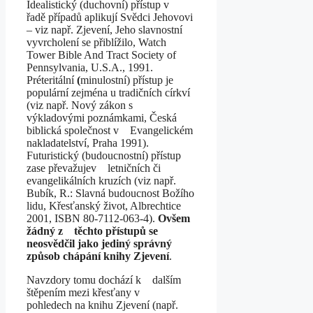
Idealistický (duchovní) přístup v
řadě případů aplikují Svědci Jehovovi
– viz např. Zjevení, Jeho slavnostní
vyvrcholení se přiblížilo, Watch
Tower Bible And Tract Society of
Pennsylvania, U.S.A., 1991.
Préteritální
(
minulostní) přístup je
populární zejména u tradičních církví
(viz např. Nový zákon s
výkladovými poznámkami, Česká
biblická společnost v Evangelickém
nakladatelství, Praha 1991).
Futuristický (budoucnostní) přístup
zase převažujev letničních či
evangelikálních kruzích (viz např.
Bubík, R.: Slavná budoucnost Božího
lidu, Křesťanský život, Albrechtice
2001, ISBN 80-7112-063-4).
Ovšem
žádný z těchto přístupů se
neosvědčil
jako jediný správný
způsob chápání knihy Zjevení
.
Navzdory tomu dochází k dalším
štěpením mezi křesťany v
pohledech na knihu Zjevení (např.