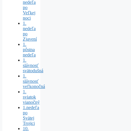
nedeľa
po
Veľkej
noci
1.
nedeľa
po
Zjavení
1.
pôstna
nedeľa
1.
slávnosť
svätodušná
1.
slávnosť
veľkonočná
1.
sviatok
vianočný
1.nedeľa
po
Svätej
Trojici
10.