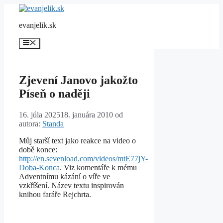
Preskočiť
na
evanjelik.sk
obsah
Menu
Zjevení Janovo jakožto
Píseň o naději
16. júla 2025
18. januára 2010
od
autora:
Standa
Můj starší text jako reakce na video o
době konce:
http://en.sevenload.com/videos/mtE77jY-
Doba-Konca
. Viz komentáře k mému
Adventnímu kázání o víře ve
vzkříšení. Název textu inspirován
knihou faráře Rejchrta.