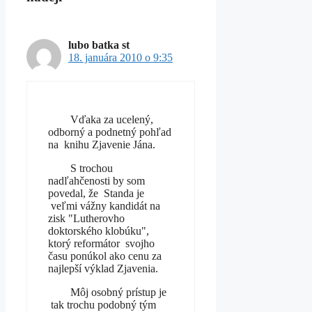
lubo batka st
18. januára 2010 o 9:35
Vďaka za ucelený,
odborný a podnetný pohľad
na knihu Zjavenie Jána.
S trochou
nadľahčenosti by som
povedal, že Standa je
veľmi vážny kandidát na
zisk "Lutherovho
doktorského klobúku",
ktorý reformátor svojho
času ponúkol ako cenu za
najlepší výklad Zjavenia.
Môj osobný prístup je
tak trochu podobný tým