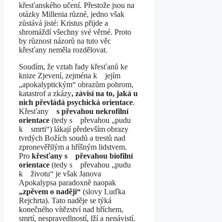
křesťanského učení. Přestože jsou na
otázky Millenia různé, jedno však
zůstává jisté: Kristus přijde a
shromáždí všechny své věrné. Proto
by různost názorů na tuto věc
křesťany neměla rozdělovat.
Soudím, že vztah řady křesťanů ke
knize Zjevení, zejména k jejím
„apokalyptickým“ obrazům pohrom,
katastrof a zkázy
, závisí na to, jaká u
nich převládá psychická orientace
.
Křesťany
s převahou nekrofilní
orientace
(tedy s převahou „pudu
k smrti“) lákají především obrazy
tvrdých Božích soudů a trestů nad
zpronevěřilým a hříšným lidstvem.
Pro
křesťany s převahou biofilní
orientace
(tedy s převahou „pudu
k životu“ je však Janova
Apokalypsa paradoxně naopak
„zpěvem o naději“
(slovy Luďka
Rejchrta). Tato naděje se týká
konečného vítězství nad hříchem,
smrtí, nespravedlností, lží a nenávistí.