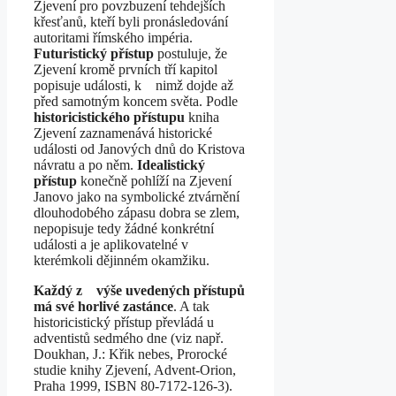
Zjevení pro povzbuzení tehdejších
křesťanů, kteří byli pronásledování
autoritami římského impéria.
Futuristický přístup
postuluje, že
Zjevení kromě prvních tří kapitol
popisuje události, k nimž dojde až
před samotným koncem světa. Podle
historicistického přístupu
kniha
Zjevení zaznamenává historické
události od Janových dnů do Kristova
návratu a po něm.
Idealistický
přístup
konečně pohlíží na Zjevení
Janovo jako na symbolické ztvárnění
dlouhodobého zápasu dobra se zlem,
nepopisuje tedy žádné konkrétní
události a je aplikovatelné v
kterémkoli dějinném okamžiku.
Každý z výše uvedených přístupů
má své horlivé zastánce
. A tak
historicistický přístup převládá u
adventistů sedmého dne (viz např.
Doukhan, J.: Křik nebes, Prorocké
studie knihy Zjevení, Advent-Orion,
Praha 1999, ISBN 80-7172-126-3).