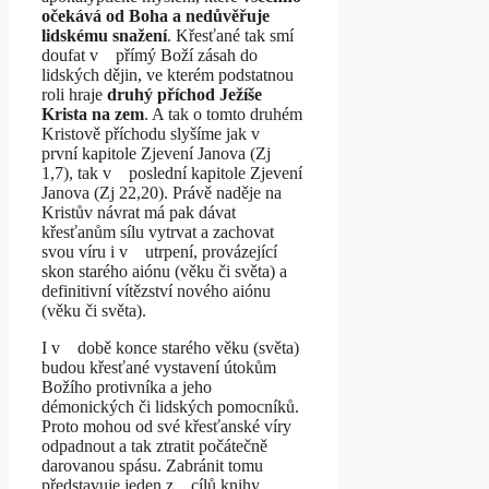
očekává od Boha a nedůvěřuje
lidskému snažení
. Křesťané tak smí
doufat v přímý Boží zásah do
lidských dějin, ve kterém podstatnou
roli hraje
druhý příchod Ježíše
Krista na zem
. A tak o tomto druhém
Kristově příchodu slyšíme jak v
první kapitole Zjevení Janova (Zj
1,7), tak v poslední kapitole Zjevení
Janova (Zj 22,20). Právě naděje na
Kristův návrat má pak dávat
křesťanům sílu vytrvat a zachovat
svou víru i v utrpení, provázející
skon starého aiónu (věku či světa) a
definitivní vítězství nového aiónu
(věku či světa).
I v době konce starého věku (světa)
budou křesťané vystavení útokům
Božího protivníka a jeho
démonických či lidských pomocníků.
Proto mohou od své křesťanské víry
odpadnout a tak ztratit počátečně
darovanou spásu. Zabránit tomu
představuje jeden z cílů knihy