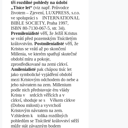
tři rozdílné pohledy na údobí
„Tisíce let“
(viz např. Průvodce
životem – Zjevení, LUXPRESS, s.r.o.
ve spolupráci s INTERNATIONAL
BIBLE SOCIETY, Praha 1997,
ISBN 80-7130-067-5, str. 34).
Premileniálisté
věří, že Ježíš Kristus
se vrátí před pozemským Tisíciletým
královstvím.
Postmilenialisté
věří, že
Kristus se vrátí až po skončení
Millenia, ve kterém spatřují skutečné
období míru a pokoje,
zprostředkované na zemi církví.
Amilenialisté
pak chápou tisíc let
jako symbolické vyjádření období
mezi Kristovým odchodem do nebe a
jeho návratem na zem. Millenium
podle nich představuje éru vlády
Krista v srdcích věřících a v
církví, shoduje se s Věkem církve
(Dobou milosti) a vyvrcholí
Kristovým návratem na zem.
Vzhledem k tolika rozdílných
pohledům se Tisícileté království stěží
může stát závazným bodem