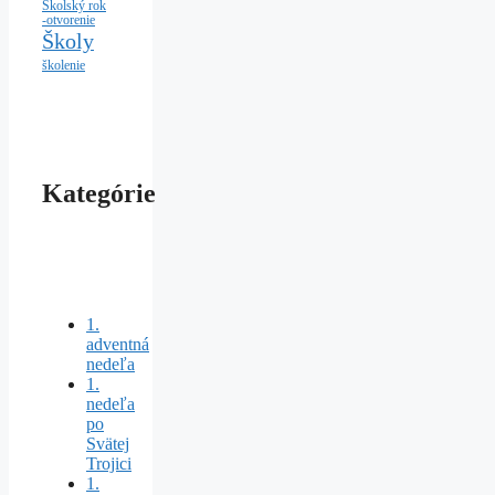
Školský rok
-otvorenie
Školy
školenie
Kategórie
1.
adventná
nedeľa
1.
nedeľa
po
Svätej
Trojici
1.