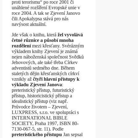
proti terorismu“ po roce 2001 či
unáhlené rozšíření Evropské unie v
roce 2004. A tak se Zjevení Janovo
čili Apokalypsa stává pro nás
navýsost aktuální.
Jde však o knihu, která
žel vyvolává
četné různice a působí mnoha
rozdělení
mezi křesťany. Svérázným
výkladem knihy Zjevení je známá
nejen náboženská společnost Svědků
Jehovových, ale také třeba Církev
adventistů sedmého dne. Během
staletých dějin křesťanských církví
vznikly až
čtyři hlavní přístupy k
výkladu Zjevení Janova
:
preteristický přístup, futuristický
přístup, historicistický přístup a
idealistický přístup (viz např.
Průvodce životem – Zjevení,
LUXPRESS, s.r.o. ve spolupráci s
INTERNATIONAL BIBLE
SOCIETY, Praha 1997, ISBN 80-
7130-067-5, str. 11). Podle
preteristického přístupu
Jan sepsal