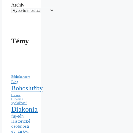
Archív
Témy
Biblická viera
Blog
Bohoslužby
Cirkev
Cirkev a
spoločnosť
Diakonia
fuj-tón
Historické
osobnosti
ev. cirkvi