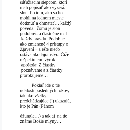
súťažiacim slepcom, ktorí
mali popísať ako vyzerá:
slon. Po tom, ako sa ho
mohli na jednom mieste
dotknúť a ohmatať… každý
povedal čomu je slon
podobný- a čiastočne mal
každý pravdu. Podobne
ako zmienené 4 prístupy o
Zjavení – a ešte niečo
ostáva ako tajomstvo. Čiže
rešpektujem výrok
apoštola: Z čiastky
poznávame a z čiastky
prorokujeme…
Pokiaľ ide o tie
udalosti posledných rokov,
tak ako všetky
predchádzajúce (!) ukazujú,
kto je Pán (Pánom
džungle…) a tak aj na tie
známe Božie mlyny…