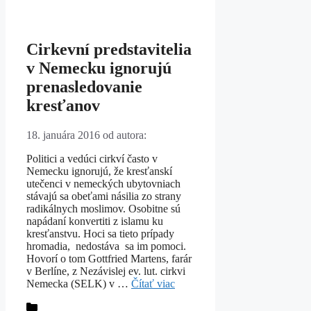
Cirkevní predstavitelia
v Nemecku ignorujú
prenasledovanie
kresťanov
18. januára 2016
od autora:
Politici a vedúci cirkví často v
Nemecku ignorujú, že kresťanskí
utečenci v nemeckých ubytovniach
stávajú sa obeťami násilia zo strany
radikálnych moslimov. Osobitne sú
napádaní konvertiti z islamu ku
kresťanstvu. Hoci sa tieto prípady
hromadia, nedostáva sa im pomoci.
Hovorí o tom Gottfried Martens, farár
v Berlíne, z Nezávislej ev. lut. cirkvi
Nemecka (SELK) v …
Čítať viac
Kategórie