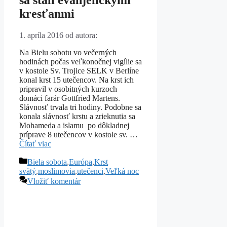
kresťanmi
1. apríla 2016
od autora:
Na Bielu sobotu vo večerných
hodinách počas veľkonočnej vigílie sa
v kostole Sv. Trojice SELK v Berlíne
konal krst 15 utečencov. Na krst ich
pripravil v osobitných kurzoch
domáci farár Gottfried Martens.
Slávnosť trvala tri hodiny. Podobne sa
konala slávnosť krstu a zrieknutia sa
Mohameda a islamu po dôkladnej
príprave 8 utečencov v kostole sv. …
Čítať viac
Kategórie
Biela sobota
,
Európa
,
Krst
svätý
,
moslimovia
,
utečenci
,
Veľká noc
Vložiť komentár