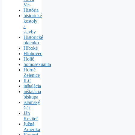
Ves
História
historické
kostoly
a
stavby
Historické
okienko
Hlboké
Hlohovec
Holíč
homosexualita
Horné
Zelenice
ILC
inštalácia
inštalácia
biskupa
islamský
štát
Ján
Krstiteľ
Južná
Amerika
Kantori