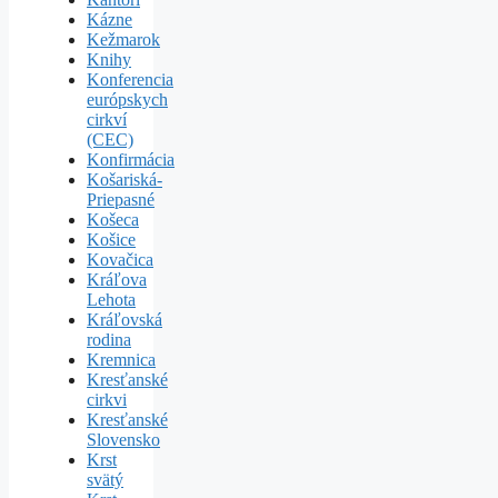
Kázne
Kežmarok
Knihy
Konferencia
európskych
cirkví
(CEC)
Konfirmácia
Košariská-
Priepasné
Košeca
Košice
Kovačica
Kráľova
Lehota
Kráľovská
rodina
Kremnica
Kresťanské
cirkvi
Kresťanské
Slovensko
Krst
svätý