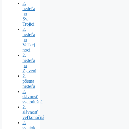
2.
nedeľa
po
Sv.
Trojici
2.
nedeľa
po
Veľkej
noci
2.
nedeľa
po
Zjavení
2.
pôstna
nedeľa
2.
slávnosť
svätodušná
2.
slávnosť
veľkonočná
2.
sviatok