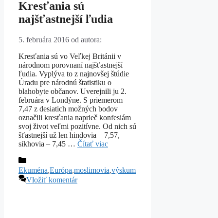
Kresťania sú
najšťastnejší ľudia
5. februára 2016
od autora:
Kresťania sú vo Veľkej Británii v
národnom porovnaní najšťastnejší
ľudia. Vyplýva to z najnovšej štúdie
Úradu pre národnú štatistiku o
blahobyte občanov. Uverejnili ju 2.
februára v Londýne. S priemerom
7,47 z desiatich možných bodov
označili kresťania naprieč konfesiám
svoj život veľmi pozitívne. Od nich sú
šťastnejší už len hindovia – 7,57,
sikhovia – 7,45 …
Čítať viac
Kategórie
Ekuména
,
Európa
,
moslimovia
,
výskum
Vložiť komentár