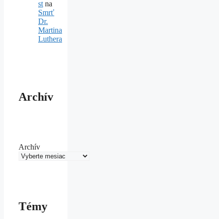
st
na
Smrť
Dr.
Martina
Luthera
Archív
Archív
Témy