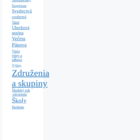
Suspírium
Svedectvá
svedectvá
Taizé
Uhorková
sezóna
Večera
Pánova
Viera
vtipy a
zábava
Výlety
Združenia
a skupiny
Školský rok
-otvorenie
Školy
školenie