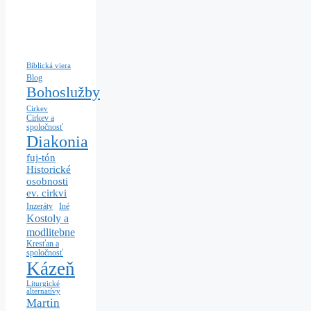
Biblická viera
Blog
Bohoslužby
Cirkev
Cirkev a
spoločnosť
Diakonia
fuj-tón
Historické
osobnosti
ev. cirkvi
Iné
Inzeráty
Kostoly a
modlitebne
Kresťan a
spoločnosť
Kázeň
Liturgické
alternatívy
Martin