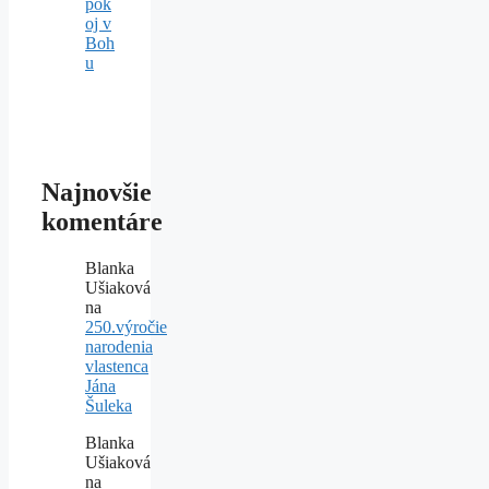
pok
oj v
Boh
u
Najnovšie
komentáre
Blanka
Ušiaková
na
250.výročie
narodenia
vlastenca
Jána
Šuleka
Blanka
Ušiaková
na