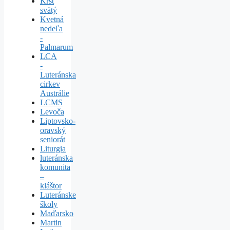
Krst
svätý
Kvetná
nedeľa
-
Palmarum
LCA
-
Luteránska
cirkev
Austrálie
LCMS
Levoča
Liptovsko-
oravský
seniorát
Liturgia
luteránska
komunita
–
kláštor
Luteránske
školy
Maďarsko
Martin