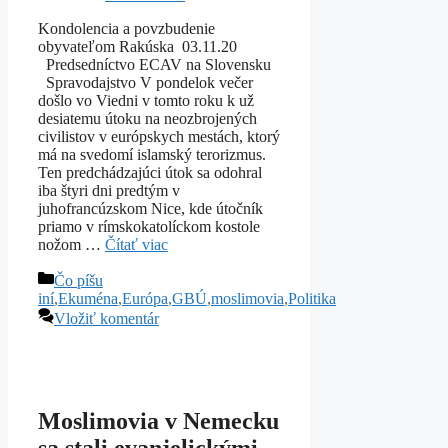
Kondolencia a povzbudenie
obyvateľom Rakúska 03.11.20
Predsedníctvo ECAV na Slovensku
Spravodajstvo V pondelok večer
došlo vo Viedni v tomto roku k už
desiatemu útoku na neozbrojených
civilistov v európskych mestách, ktorý
má na svedomí islamský terorizmus.
Ten predchádzajúci útok sa odohral
iba štyri dni predtým v
juhofrancúzskom Nice, kde útočník
priamo v rímskokatolíckom kostole
nožom …
Čítať viac
Kategórie
Čo píšu
iní
,
Ekuména
,
Európa
,
GBÚ
,
moslimovia
,
Politika
Vložiť komentár
Moslimovia v Nemecku
sa stali evanjelickými