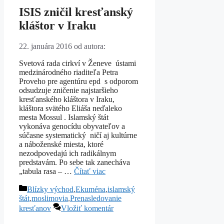
ISIS zničil kresťanský
kláštor v Iraku
22. januára 2016
od autora:
Svetová rada cirkví v Ženeve ústami
medzinárodného riaditeľa Petra
Proveho pre agentúru epd s odporom
odsudzuje zničenie najstaršieho
kresťanského kláštora v Iraku,
kláštora svätého Eliáša neďaleko
mesta Mossul . Islamský štát
vykonáva genocídu obyvateľov a
súčasne systematický ničí aj kultúrne
a náboženské miesta, ktoré
nezodpovedajú ich radikálnym
predstavám. Po sebe tak zanecháva
„tabula rasa – …
Čítať viac
Kategórie
Blízky východ
,
Ekuména
,
islamský
štát
,
moslimovia
,
Prenasledovanie
kresťanov
Vložiť komentár