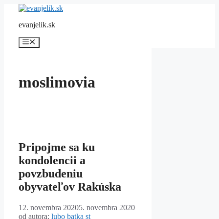
Preskočiť
na
evanjelik.sk
obsah
Menu
moslimovia
Pripojme sa ku
kondolencii a
povzbudeniu
obyvateľov Rakúska
12. novembra 2020
5. novembra 2020
od autora:
lubo batka st