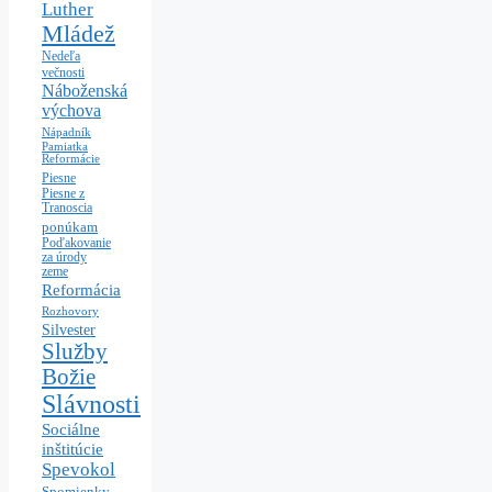
Luther
Mládež
Nedeľa
večnosti
Náboženská
výchova
Nápadník
Pamiatka
Reformácie
Piesne
Piesne z
Tranoscia
ponúkam
Poďakovanie
za úrody
zeme
Reformácia
Rozhovory
Silvester
Služby
Božie
Slávnosti
Sociálne
inštitúcie
Spevokol
Spomienky