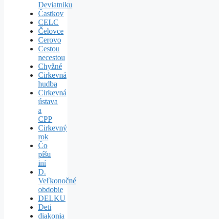
Deviatniku
Častkov
CELC
Čelovce
Cerovo
Cestou
necestou
Chyžné
Cirkevná
hudba
Cirkevná
ústava
a
CPP
Cirkevný
rok
Čo
píšu
iní
D.
Veľkonočné
obdobie
DELKU
Deti
diakonia