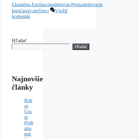
Ekuména
,
Európa
,
moslimovia
,
Prenasledovanie
kresťanov
,
utečenci
Vložiť
komentár
Hľadať
Hľadať
Najnovšie
články
Reh
or
Ura
m
Podt
atra
nsk