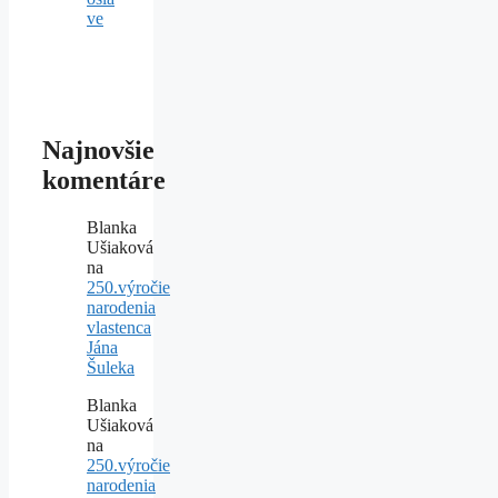
ve
Najnovšie
komentáre
Blanka
Ušiaková
na
250.výročie
narodenia
vlastenca
Jána
Šuleka
Blanka
Ušiaková
na
250.výročie
narodenia