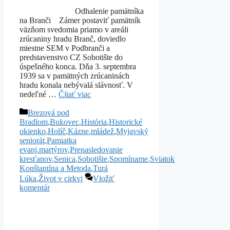
Odhalenie pamätníka
na Branči Zámer postaviť pamätník
väzňom svedomia priamo v areáli
zrúcaniny hradu Branč, doviedlo
miestne SEM v Podbranči a
predstavenstvo CZ Sobotište do
úspešného konca. Dňa 3. septembra
1939 sa v pamätných zrúcaninách
hradu konala nebývalá slávnosť. V
nedeľné …
Čítať viac
Kategórie
Brezová pod
Bradlom
,
Bukovec
,
História
,
Historické
okienko
,
Holíč
,
Kázne
,
mládež
,
Myjavský
seniorát
,
Pamiatka
evanj.martýrov
,
Prenasledovanie
kresťanov
,
Senica
,
Sobotište
,
Spomíname
,
Sviatok
Konštantína a Metoda
,
Turá
Lúka
,
Život v cirkvi
Vložiť
komentár