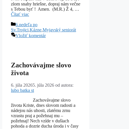
zlom snahy hriešne, dopraj nám večne
s Tebou byť ! Amen. (M.R.) Ž 4, …
Čítať viac
Kategórie
6.nedeľa po
Sv.Trojici
,
Kázne
,
Myjavský seniorát
Vložiť komentár
Zachovávajme slovo
života
6. júla 2026
5. júla 2026
od autora:
lubo batka st
Zachovávajme slovo
života Kriste, dnes slovom radosti a
nádejou nás uhosti, zlatému zrnu
vzrastu praj a požehnaj mu –
požehnaj! Nech vzíde v dušiach
pohoda a dozrie ducha úroda i v časy