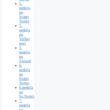
5.
nedeľa
po
Svätej
Trojici
5.
nedeľa
po
Veľkej
noci
5.
nedeľa
po
Zjavení
6.
nedeľa
po
Svätej
Trojici
6.nedeľa
po
Sv.Trojici
7.
nedeľa
po