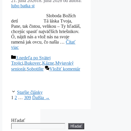
21. júna 2026
18. júna 2026
od autora:
lubo batka st
Sloboda Božích
detí Tá láska Tvoja,
Pane, tak čistou, velikou – Ty hľadáš,
chcejúc spasiť najväčších hriešnikov.
Ó, nájdi nás a vlož nás na svoje
ramená jak ovcu, čo našla …
Čítať
viac
Kategórie
3.nedeľa po Svätej
Trojici
,
Bukovec
,
Kázne
,
Myjavský
seniorát
,
Sobotište
Vložiť komentár
Staršie články
Stránka
Stránka
Stránka
1
2
…
309
Ďalšia
→
Hľadať
Hľadať