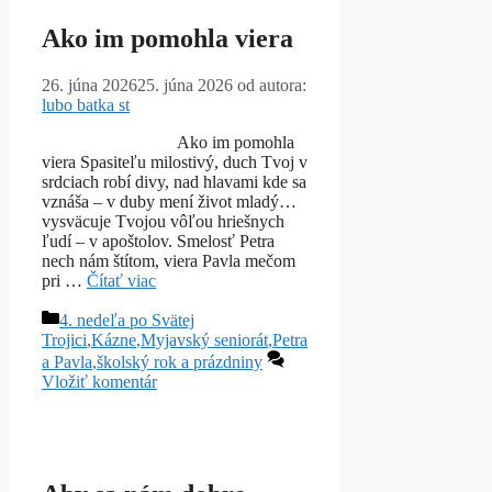
Ako im pomohla viera
26. júna 2026
25. júna 2026
od autora:
lubo batka st
Ako im pomohla
viera Spasiteľu milostivý, duch Tvoj v
srdciach robí divy, nad hlavami kde sa
vznáša – v duby mení život mladý…
vysväcuje Tvojou vôľou hriešnych
ľudí – v apoštolov. Smelosť Petra
nech nám štítom, viera Pavla mečom
pri …
Čítať viac
Kategórie
4. nedeľa po Svätej
Trojici
,
Kázne
,
Myjavský seniorát
,
Petra
a Pavla
,
školský rok a prázdniny
Vložiť komentár