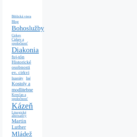
Biblická viera
Blog
Bohoslužby
Cirkev
Cirkev a
spoločnosť
Diakonia
fuj-tón
Historické
osobnosti
ev. cirkvi
Iné
Inzeráty
Kostoly a
modlitebne
Kresťan a
spoločnosť
Kázeň
Liturgické
alternatívy
Martin
Luther
Mládež