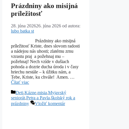
Prázdniny ako misijná
príležitosť
28. júna 2026
26. júna 2026
od autora:
lubo batka st
Prázdniny ako misijná
príležitosť Kriste, dnes slovom radosti
a nádejou nás uhosti; zlatému zrnu
vzrastu praj a požehnaj mu –
požehnaj! Nech vzíde v dušiach
pohoda a dozrie ducha úroda i v časy
hriechu nestále – k úžitku nám, a
Tebe, Kriste, ku chvále! Amen. …
Čítať viac
Kategórie
Deti
,
Kázne
,
misia
,
Myjavský
seniorát
,
Petra a Pavla
,
školský rok a
prázdniny
Vložiť komentár