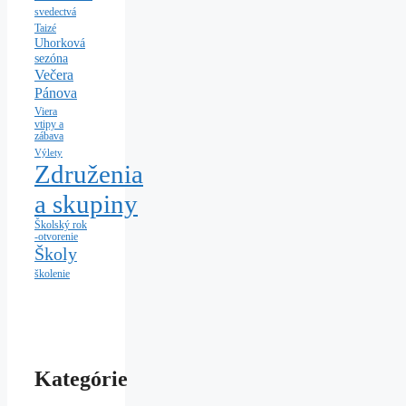
svedectvá
Taizé
Uhorková
sezóna
Večera
Pánova
Viera
vtipy a
zábava
Výlety
Združenia
a skupiny
Školský rok
-otvorenie
Školy
školenie
Kategórie