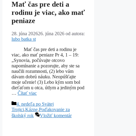
Mať čas pre deti a
rodinu je viac, ako mať
peniaze
28. júna 2026
26. júna 2026
od autora:
lubo batka st
Mať čas pre deti a rodinu je
viac, ako mať peniaze Pr 4, 1 – 19:
„Synovia, počúvajte otcovo
napomínanie a pozorujte, aby ste sa
naučili rozumnosti, (2) lebo vám
dávam dobrú náuku. Neopúšťajte
moje učenie! (3) Lebo kým som bol
dieťaťom u otca, útlym a jediným pod
…
Čítať viac
Kategórie
4. nedeľa po Svätej
Trojici
,
Kázne
,
Poďakovanie za
školský rok
Vložiť komentár