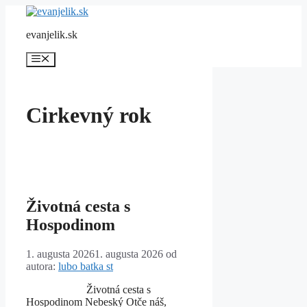
Preskočiť
na
evanjelik.sk
obsah
Menu
Cirkevný rok
Životná cesta s
Hospodinom
1. augusta 2026
1. augusta 2026
od
autora:
lubo batka st
Životná cesta s
Hospodinom Nebeský Otče náš,