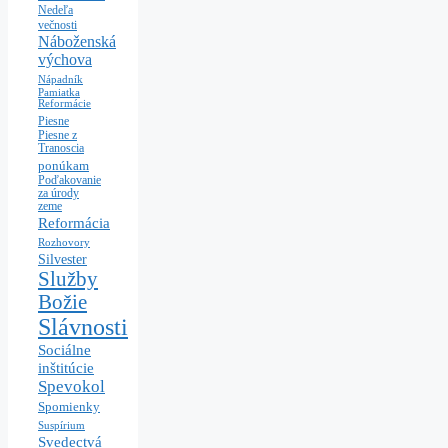
Nedeľa
večnosti
Náboženská
výchova
Nápadník
Pamiatka
Reformácie
Piesne
Piesne z
Tranoscia
ponúkam
Poďakovanie
za úrody
zeme
Reformácia
Rozhovory
Silvester
Služby
Božie
Slávnosti
Sociálne
inštitúcie
Spevokol
Spomienky
Suspírium
Svedectvá