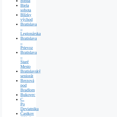
Biblia
Biela
sobota
Blízky
východ
Bratislava
–
Legionárska
Bratislava
–
Prievoz
Bratislava
–
Staré
Mesto
Bratislavský
seniorát
Brezová
pod
Bradlom
Bukovec
C.
Po
Deviatniku
Častkov