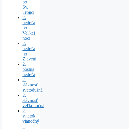
po
Sv.
Trojici
2.
nedeľa
po
Veľkej
noci
2.
nedeľa
po
Zjavení
2.
pôstna
nedeľa
2.
slávnosť
svätodušná
2.
slávnosť
veľkonočná
2.
sviatok
vianočný
–