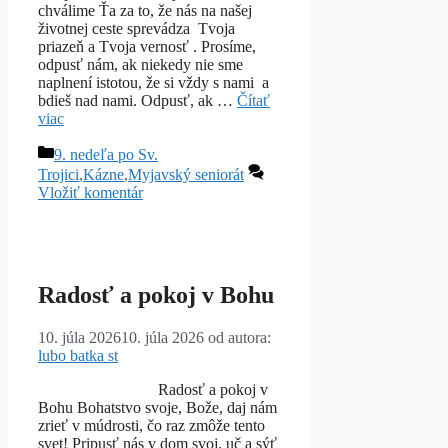
chválime Ťa za to, že nás na našej
životnej ceste sprevádza Tvoja
priazeň a Tvoja vernosť . Prosíme,
odpusť nám, ak niekedy nie sme
naplnení istotou, že si vždy s nami a
bdieš nad nami. Odpusť, ak …
Čítať
viac
Kategórie
9. nedeľa po Sv.
Trojici
,
Kázne
,
Myjavský seniorát
Vložiť komentár
Radosť a pokoj v Bohu
10. júla 2026
10. júla 2026
od autora:
lubo batka st
Radosť a pokoj v
Bohu Bohatstvo svoje, Bože, daj nám
zrieť v múdrosti, čo raz zmôže tento
svet! Pripusť nás v dom svoj, uč a sýť