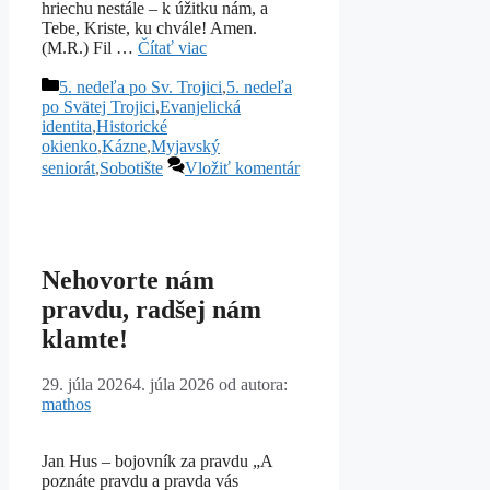
hriechu nestále – k úžitku nám, a
Tebe, Kriste, ku chvále! Amen.
(M.R.) Fil …
Čítať viac
Kategórie
5. nedeľa po Sv. Trojici
,
5. nedeľa
po Svätej Trojici
,
Evanjelická
identita
,
Historické
okienko
,
Kázne
,
Myjavský
seniorát
,
Sobotište
Vložiť komentár
Nehovorte nám
pravdu, radšej nám
klamte!
29. júla 2026
4. júla 2026
od autora:
mathos
Jan Hus – bojovník za pravdu „A
poznáte pravdu a pravda vás