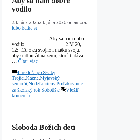
Aby sa nám dobre
vodilo
23. júna 2026
23. júna 2026
od autora:
lubo batka st
Aby sa nám dobre
vodilo 2 M 20,
12: „Cti otca svojho i matku svoju,
aby si dlho žil na zemi, ktorú ti dáva
…
Čítať viac
Kategórie
4. nedeľa po Svätej
Trojici
,
Kázne
,
Myjavský
seniorát
,
Nedeľa otcov
,
Poďakovanie
za školský rok
,
Sobotište
Vložiť
komentár
Sloboda Božích detí