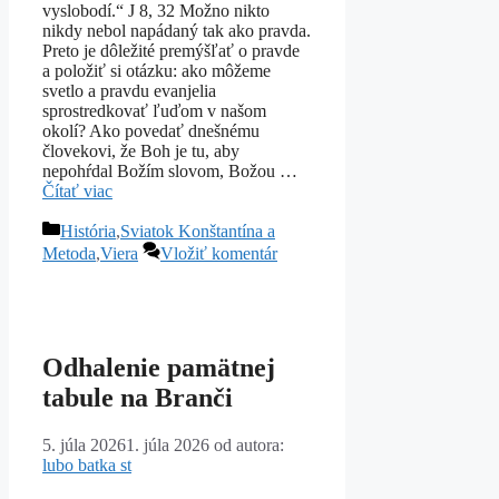
vyslobodí.“ J 8, 32 Možno nikto
nikdy nebol napádaný tak ako pravda.
Preto je dôležité premýšľať o pravde
a položiť si otázku: ako môžeme
svetlo a pravdu evanjelia
sprostredkovať ľuďom v našom
okolí? Ako povedať dnešnému
človekovi, že Boh je tu, aby
nepohŕdal Božím slovom, Božou …
Čítať viac
Kategórie
História
,
Sviatok Konštantína a
Metoda
,
Viera
Vložiť komentár
Odhalenie pamätnej
tabule na Branči
5. júla 2026
1. júla 2026
od autora:
lubo batka st