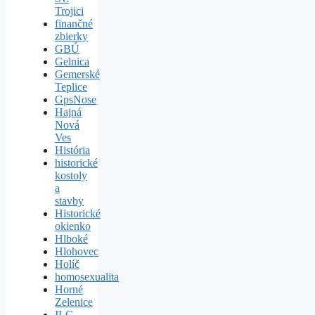
Trojici
finančné
zbierky
GBÚ
Gelnica
Gemerské
Teplice
GpsNose
Hajná
Nová
Ves
História
historické
kostoly
a
stavby
Historické
okienko
Hlboké
Hlohovec
Holíč
homosexualita
Horné
Zelenice
ILC