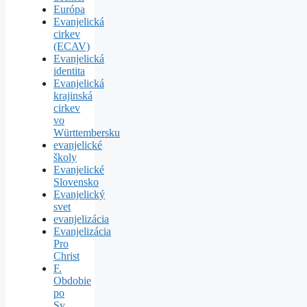
Európa
Evanjelická
cirkev
(ECAV)
Evanjelická
identita
Evanjelická
krajinská
cirkev
vo
Württembersku
evanjelické
školy
Evanjelické
Slovensko
Evanjelický
svet
evanjelizácia
Evanjelizácia
Pro
Christ
F.
Obdobie
po
Sv.