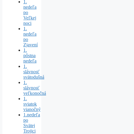
1.
nedeľa
po
Veľkej
noci
1.
nedeľa
po
Zjavení
1.
pôstna
nedeľa
1.
slávnosť
svätodušná
1.
slávnosť
veľkonočná
1.
sviatok
vianočný
1.nedeľa
po
Svätej
Trojici