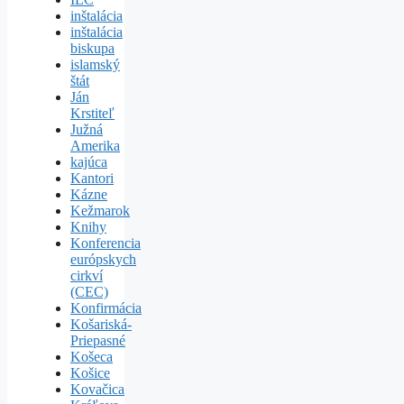
inštalácia
inštalácia
biskupa
islamský
štát
Ján
Krstiteľ
Južná
Amerika
kajúca
Kantori
Kázne
Kežmarok
Knihy
Konferencia
európskych
cirkví
(CEC)
Konfirmácia
Košariská-
Priepasné
Košeca
Košice
Kovačica