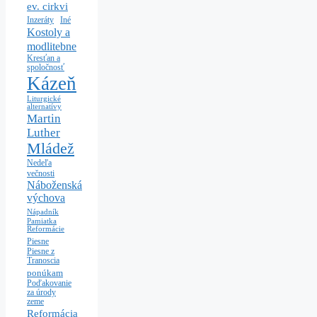
ev. cirkvi
Iné
Inzeráty
Kostoly a
modlitebne
Kresťan a
spoločnosť
Kázeň
Liturgické
alternatívy
Martin
Luther
Mládež
Nedeľa
večnosti
Náboženská
výchova
Nápadník
Pamiatka
Reformácie
Piesne
Piesne z
Tranoscia
ponúkam
Poďakovanie
za úrody
zeme
Reformácia