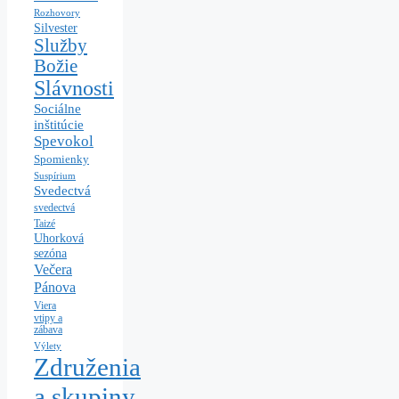
Rozhovory
Silvester
Služby
Božie
Slávnosti
Sociálne
inštitúcie
Spevokol
Spomienky
Suspírium
Svedectvá
svedectvá
Taizé
Uhorková
sezóna
Večera
Pánova
Viera
vtipy a
zábava
Výlety
Združenia
a skupiny