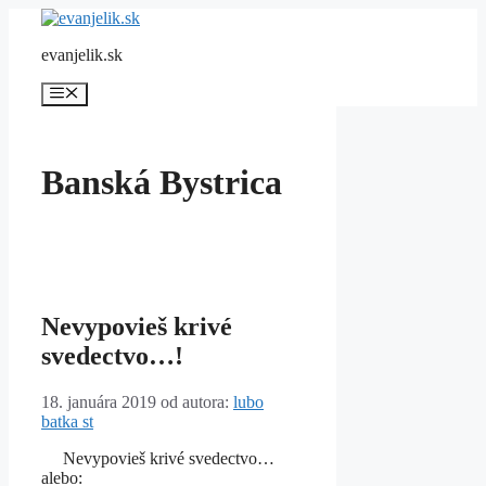
Preskočiť
na
evanjelik.sk
obsah
Menu
Banská Bystrica
Nevypovieš krivé
svedectvo…!
18. januára 2019
od autora:
lubo
batka st
Nevypovieš krivé svedectvo…
alebo: