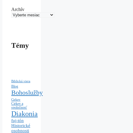
Archív
Témy
Biblická viera
Blog
Bohoslužby
Cirkev
Cirkev a
spoločnosť
Diakonia
fuj-tón
Historické
osobnosti