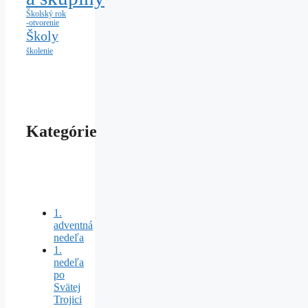
Školský rok
-otvorenie
Školy
školenie
Kategórie
1.
adventná
nedeľa
1.
nedeľa
po
Svätej
Trojici