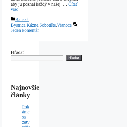
aby ju poznal každý v našej …
Čítať
viac
Kategórie
Banská
Bystrica
,
Kázne
,
Sobotište
,
Vianoce
Jeden komentár
Hľadať
Hľadať
Najnovšie
články
Pok
ánie
sa
zatv