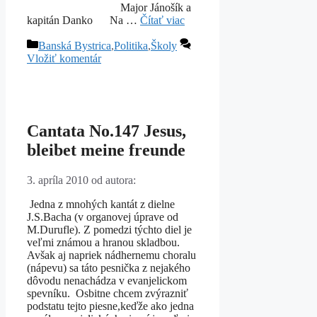
Major Jánošík a
kapitán Danko Na …
Čítať viac
Kategórie
Banská Bystrica
,
Politika
,
Školy
Vložiť komentár
Cantata No.147 Jesus,
bleibet meine freunde
3. apríla 2010
od autora:
Jedna z mnohých kantát z dielne
J.S.Bacha (v organovej úprave od
M.Durufle). Z pomedzi týchto diel je
veľmi známou a hranou skladbou.
Avšak aj napriek nádhernemu choralu
(nápevu) sa táto pesnička z nejakého
dôvodu nenachádza v evanjelickom
spevníku. Osbitne chcem zvýrazniť
podstatu tejto piesne,keďže ako jedna