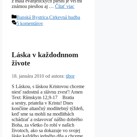
z mála evanjelických piesní je veľmi
známou piesňou aj …
Čítať viac
Kategórie
Banská Bystrica
,
Cirkevná hudba
5 komentárov
Láska v každodnnom
živote
18. januára 2010
od autora:
tibor
S Láskou, s láskou Kristovou chceme
niesť radostnú a slávnu zvesť! Amen
Text: Rímskym 12,9-17 Bratia
a sestry, priatelia v Kristu! Dnes
končíme aliančný modlitebný týždeň,
keď sme sa mohli na modlitbách
schádzať a oslavovať nášho dobrého
Boha, za všetko čo robí v našich
životoch, ako sa dokazuje vo svojej
láske každého jedného dňa a chceme,