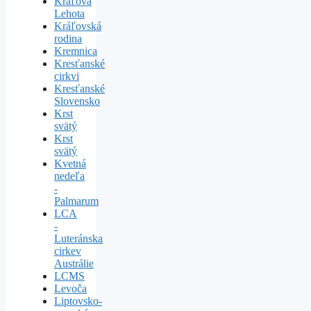
Kráľova
Lehota
Kráľovská
rodina
Kremnica
Kresťanské
cirkvi
Kresťanské
Slovensko
Krst
svätý
Krst
svätý
Kvetná
nedeľa
-
Palmarum
LCA
-
Luteránska
cirkev
Austrálie
LCMS
Levoča
Liptovsko-