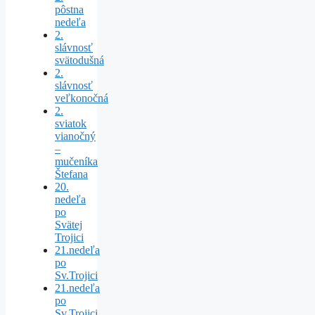
pôstna
nedeľa
2.
slávnosť
svätodušná
2.
slávnosť
veľkonočná
2.
sviatok
vianočný
–
mučeníka
Štefana
20.
nedeľa
po
Svätej
Trojici
21.nedeľa
po
Sv.Trojici
21.nedeľa
po
Sv.Trojici