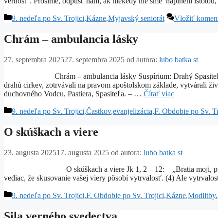
vernosť . Prosíme, odpusť nám, ak niekedy nie sme naplnení istotou
Kategórie
9. nedeľa po Sv. Trojici
,
Kázne
,
Myjavský seniorát
Vložiť komen
Chrám – ambulancia lásky
27. septembra 2025
27. septembra 2025
od autora:
lubo batka st
Chrám – ambulancia lásky Suspírium: Drahý Spasiteľu Ježiši 
drahú cirkev, zotrvávali na pravom apoštolskom základe, vytvárali živ
duchovného Vodcu, Pastiera, Spasiteľa. – …
Čítať viac
Kategórie
9. nedeľa po Sv. Trojici
,
Častkov
,
evanjelizácia
,
F. Obdobie po Sv. Tr
O skúškach a viere
23. augusta 2025
17. augusta 2025
od autora:
lubo batka st
O skúškach a viere Jk 1, 2 – 12: „Bratia moji, pokladajte si
vediac, že skusovanie vašej viery pôsobí vytrvalosť. (4) Ale vytrval
Kategórie
9. nedeľa po Sv. Trojici
,
F. Obdobie po Sv. Trojici
,
Kázne
,
Modlitby
,
Sila verného svedectva