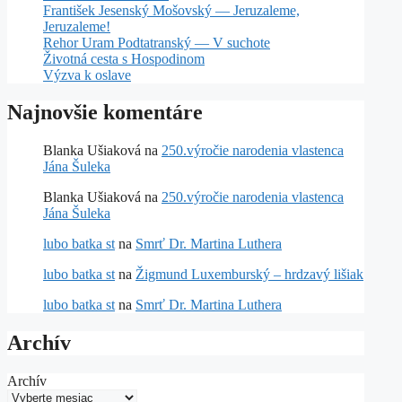
František Jesenský Mošovský — Jeruzaleme,
Jeruzaleme!
Rehor Uram Podtatranský — V suchote
Životná cesta s Hospodinom
Výzva k oslave
Najnovšie komentáre
Blanka Ušiaková
na
250.výročie narodenia vlastenca
Jána Šuleka
Blanka Ušiaková
na
250.výročie narodenia vlastenca
Jána Šuleka
lubo batka st
na
Smrť Dr. Martina Luthera
lubo batka st
na
Žigmund Luxemburský – hrdzavý lišiak
lubo batka st
na
Smrť Dr. Martina Luthera
Archív
Archív