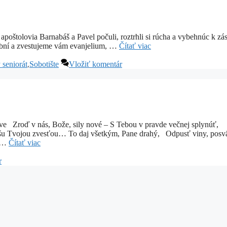
 Barnabáš a Pavel počuli, roztrhli si rúcha a vybehnúc k zás
dobní a zvestujeme vám evanjelium, …
Čítať viac
seniorát
,
Sobotište
Vložiť komentár
Zroď v nás, Bože, sily nové – S Tebou v pravde večnej splynúť,
dušu Tvojou zvesťou… To daj všetkým, Pane drahý, Odpusť viny, posv
e …
Čítať viac
r