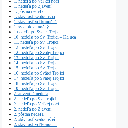
1. nedeľa po Veľkej noci
1. nedeľa po Zjavení
1. pôstna nedeľa
1. slávnosť svätodušná
1. slávnosť veľkonočná
1. sviatok vianočný
1.nedeľa po Svätej Trojici
10. nedeľa po Sv. Trojici – Kajúca
11. nedeľa po Sv. Trojici
12. nedeľa po Sv. Trojici
12. nedeľa po Svätej Trojici
13. nedeľa po Sv. Trojici
14. nedeľa po Sv. Trojici
15. nedeľa po Sv. Trojici
16. nedeľa po Svätej Trojici
17. nedeľa po Svätej Trojici
18. nedeľa po Sv. Trojici
19. nedeľa po Sv. Trojici
2. adventná nedeľa
2. nedeľa po Sv. Trojici
2. nedeľa po Veľkej noci
2. nedeľa po Zjavení
2. pôstna nedeľa
2. slávnosť svätodušná
2. slávnosť veľkonočná