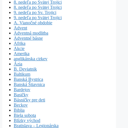
8. nedeľa po Svätej Trojici
8. nedeľa po Svätej Trojici
9. nedeľa po Sv. Trojici
9. nedeľa po Svätej Trojici
A. Vianočné obdobie
Advent
Adventná modlitba
Adventné básne
Afrika
Akcie
Amerika
anglikánska cirkev
Ázia
B. Deviatnik
Baltikum
Banská Bystrica
Banská Štiavnica
Bardejov
Basičky
Básničky pre deti
Beckov
Biblia
Biela sobota
Blízky východ
Bratislava – Legionárska