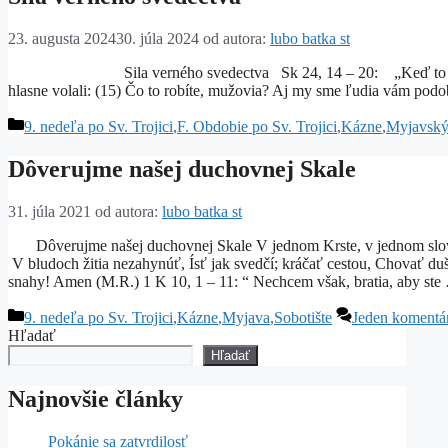
23. augusta 2024
30. júla 2024
od autora:
lubo batka st
Sila verného svedectva Sk 24, 14 – 20: „Keď to apoštolovia
hlasne volali: (15) Čo to robíte, mužovia? Aj my sme ľudia vám po
Kategórie
9. nedeľa po Sv. Trojici
,
F. Obdobie po Sv. Trojici
,
Kázne
,
Myjavský 
Dôverujme našej duchovnej Skale
31. júla 2021
od autora:
lubo batka st
Dôverujme našej duchovnej Skale V jednom Krste, v jednom slove 
V bludoch žitia nezahynúť, Ísť jak svedčí; kráčať cestou, Chovať 
snahy! Amen (M.R.) 1 K 10, 1 – 11: “ Nechcem však, bratia, aby st
Kategórie
9. nedeľa po Sv. Trojici
,
Kázne
,
Myjava
,
Sobotište
Jeden komentá
Hľadať
Hľadať
Najnovšie články
Pokánie sa zatvrdilosť