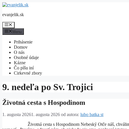
Preskočiť
na
evanjelik.sk
obsah
Menu
Menu
Prihásenie
Domov
O nás
Osobné údaje
Kázne
Čo píšu iní
Cirkevné zbory
9. nedeľa po Sv. Trojici
Životná cesta s Hospodinom
1. augusta 2026
1. augusta 2026
od autora:
lubo batka st
Životná cesta s Hospodinom Nebeský Otče náš, chválime Ťa za 