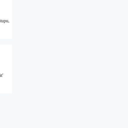
tupu,
äť