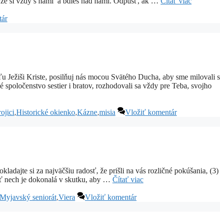
, že si vždy s nami a bdieš nad nami. Odpusť, ak …
Čítať viac
tár
Kriste, posilňuj nás mocou Svätého Ducha, aby sme milovali s
é spoločenstvo sestier i bratov, rozhodovali sa vždy pre Teba, svojho
ojici
,
Historické okienko
,
Kázne
,
misia
Vložiť komentár
 za najväčšiu radosť, že prišli na vás rozličné pokúšania, (3)
osť nech je dokonalá v skutku, aby …
Čítať viac
Myjavský seniorát
,
Viera
Vložiť komentár