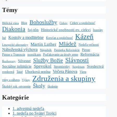
Témy
Bohoslužby
Blog
Cirkev a spoločnosť
Biblická viera
Cirkev
Diakonia
fuj-tón
Historické osobnosti ev. cirkvi
Inzeráty
Kázeň
Kostoly a modlitebne
Iné
Kresťan a spoločnosť
Mládež
Martin Luther
Nedeľa večnosti
Liturgické alternatívy
Náboženská výchova
Piesne
Nápadník
Pamiatka Reformácie
Reformácia
ponúkam
Piesne z Tranoscia
Poďakovanie za úrody zeme
Slávnosti
Služby Božie
Silvester
Rozhovory
Spevokol
Sociálne inštitúcie
Svedectvá
Spomienky
Suspírium
Večera Pánova
Uhorková sezóna
Taizé
svedectvá
Viera
Združenia a skupiny
vtipy a zábava
Výlety
Školy
školenie
Školský rok -otvorenie
Kategórie
1. adventná nedeľa
1. nedeľa po Svätej Trojici