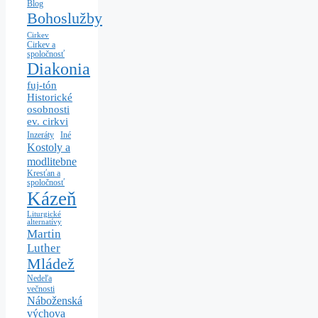
Blog
Bohoslužby
Cirkev
Cirkev a
spoločnosť
Diakonia
fuj-tón
Historické
osobnosti
ev. cirkvi
Iné
Inzeráty
Kostoly a
modlitebne
Kresťan a
spoločnosť
Kázeň
Liturgické
alternatívy
Martin
Luther
Mládež
Nedeľa
večnosti
Náboženská
výchova