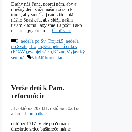
Drahý náš Pane, popraj nám, aby aj
dnešný deň slúžil našim očiam k
tomu, aby sme Ťa jasne videli akí
nášho Spasiteľa, aby slúžil naším
ušiam k tomu, aby sme Ťa počuli ako
nášho najvyššieho …
Čítať viac
Kategórie
5. nedeľa po Sv. Trojici
,
5. nedeľa
po Svätej Trojici
,
Evanjelická cirkev
(ECAV)
,
evanjelizácia
,
Kázne
,
Myjavský
seniorát
Vložiť komentár
Verše detí k Pam.
reformácie
31. októbra 2023
31. októbra 2023
od
autora:
lubo batka st
október 1517. Viete prečo nám
dneshrdo srdce búšiprečo máme