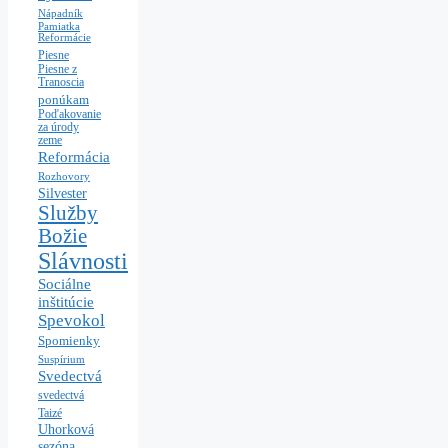
Nápadník
Pamiatka
Reformácie
Piesne
Piesne z
Tranoscia
ponúkam
Poďakovanie
za úrody
zeme
Reformácia
Rozhovory
Silvester
Služby
Božie
Slávnosti
Sociálne
inštitúcie
Spevokol
Spomienky
Suspírium
Svedectvá
svedectvá
Taizé
Uhorková
sezóna