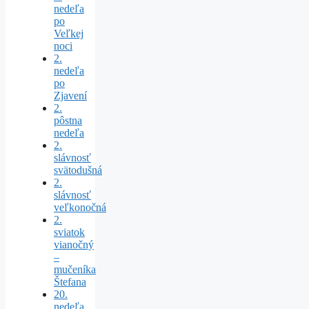
nedeľa
po
Veľkej
noci
2.
nedeľa
po
Zjavení
2.
pôstna
nedeľa
2.
slávnosť
svätodušná
2.
slávnosť
veľkonočná
2.
sviatok
vianočný
–
mučeníka
Štefana
20.
nedeľa