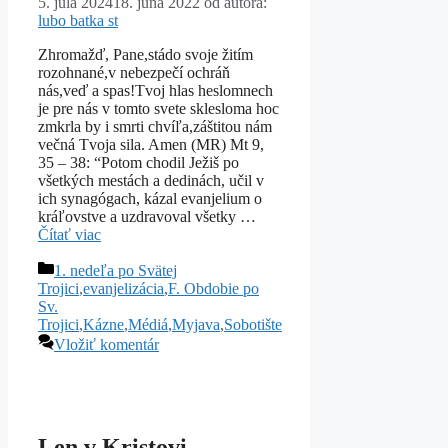
5. júla 2024
18. júna 2022
od autora:
lubo batka st
Zhromažď, Pane,stádo svoje žitím
rozohnané,v nebezpečí ochráň
nás,veď a spas!Tvoj hlas heslomnech
je pre nás v tomto svete sklesloma hoc
zmkrla by i smrti chvíľa,záštitou nám
večná Tvoja sila. Amen (MR) Mt 9,
35 – 38: “Potom chodil Ježiš po
všetkých mestách a dedinách, učil v
ich synagógach, kázal evanjelium o
kráľovstve a uzdravoval všetky …
Čítať viac
Kategórie
1. nedeľa po Svätej
Trojici
,
evanjelizácia
,
F. Obdobie po
Sv.
Trojici
,
Kázne
,
Médiá
,
Myjava
,
Sobotište
Vložiť komentár
Len v Kristovi…