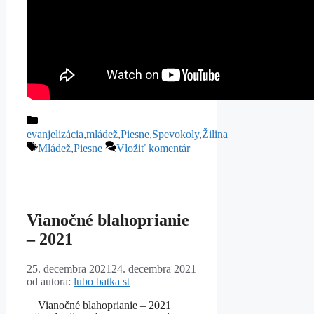
Kategórie
evanjelizácia
,
mládež
,
Piesne
,
Spevokoly
,
Žilina
Značky
Mládež
,
Piesne
Vložiť komentár
Vianočné blahoprianie
– 2021
25. decembra 2021
24. decembra 2021
od autora:
lubo batka st
Vianočné blahoprianie – 2021