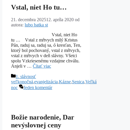
Vstal, niet Ho tu…
21. decembra 2025
12. apríla 2020
od
autora:
lubo batka st
Vstal, niet Ho
tu … Vstal z mŕtvych milý Kristus
Pán, raduj sa, raduj sa, ó kresťan, Ten,
ktorý bol pochovaný, vstal z mŕtvych,
vstal z mŕtvych v deň slávny. Všetci
spolu Vzkriesenému vzdajme chválu.
Anjeli v …
Čítať viac
Kategórie
1. slávnosť
veľkonočná
,
evanjelizácia
,
Kázne
,
Senica
,
Veľká
noc
Jeden komentár
Božie narodenie, Dar
nevýslovnej ceny