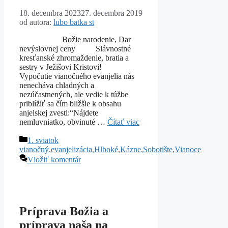
18. decembra 2023
27. decembra 2019
od autora:
lubo batka st
Božie narodenie, Dar
nevýslovnej ceny Slávnostné
kresťanské zhromaždenie, bratia a
sestry v Ježišovi Kristovi!
Vypočutie vianočného evanjelia nás
nenecháva chladných a
nezúčastnených, ale vedie k túžbe
priblížiť sa čím bližšie k obsahu
anjelskej zvesti:“Nájdete
nemluvniatko, obvinuté …
Čítať viac
Kategórie
1. sviatok
vianočný
,
evanjelizácia
,
Hlboké
,
Kázne
,
Sobotište
,
Vianoce
Vložiť komentár
Príprava Božia a
príprava naša na