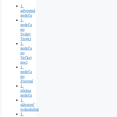
1.
adventná
nedeľa
1.
nedeľa
po
Svätej
Trojici
1.
nedeľa
po
Veľkej
noci
1.
nedeľa
po
Zjavení
1.
pôstna
nedeľa
1.
slávnosť
svätodušná
1.