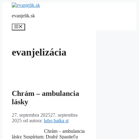
Preskočiť
na
evanjelik.sk
obsah
Menu
evanjelizácia
Chrám – ambulancia
lásky
27. septembra 2025
27. septembra
2025
od autora:
lubo batka st
Chrám – ambulancia
lásky Suspírium: Drahý Spasiteľu