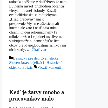
radosťa nadšenie v duši?Preto že nám
Lutherna myseľ prichodíon obranca
vierya mravnej slobody. Každý
evanjelikdneska sa radujehymnu
„Hrad prepevný”smelo
prespevuje.My sme ešte sícemalí
luterániale zato i násBožia ruka
chráni. Ó deň reformačnýmy ťa
milujemevšetci v jednej mysliverne
sľubujemeže budeme hájiťnašich
otcov pravdynedopustíme sanikdy na
nich zrady. …
Čítať viac
Kategórie
Básničky pre deti
,
Evanjelické
Slovensko
,
evanjelizácia
,
Historické
okienko
,
Poézia
Vložiť komentár
Keď je žatvy mnoho a
pracovníkov málo