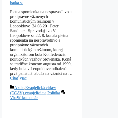
batka st
Pietna spomienka na nespravodlivo a
protiprávne väznených
komunistickým režimom v
Leopoldove 24.08.20 Peter
Sandtner Spravodajstvo V
Leopoldove sa 22. 8. konala pietna
spomienka na nespravodlivo a
protiprávne väznených
komunistickým režimom, ktorej
organizátorom bola Konfederácia
politických väzňov Slovenska. Koná
sa tradične koncom augusta od 1999,
kedy bola v Leopoldove odhalená
prvá pamätná tabuľa na väznici na …
Čítať viac
Kategórie
Akcie
,
Evanjelická cirkev
(ECAV)
,
evanjelizácia
,
Politika
Vložiť komentár