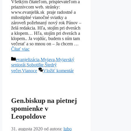
Všetkým čitateľom, prispievateľom a
priaznivcom web. stránky:
www.evanjelik.sk praje radostné a
milostiplné vianočné sviatky a
zároveň požehnaný nový rok Pánov –
želá redakcia. Hľa, stojím pri dverách
a klopem… Hľa, stojím pri dverách a
klopem.. Ja vojdúc, budem s ním tam
večerať a so mnou on – Ja chcem …
Čítať viac
Kategórie
evanjelizácia
,
Myjava
,
Myjavský
seniorát
,
Sobotište
,
Štedrý
večer
,
Vianoce
Vložiť komentár
Gen.biskup na pietnej
spomienke v
Leopoldove
31. augusta 2020
od autora:
lubo