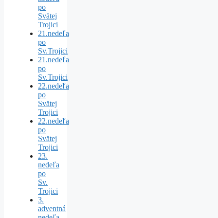
po
Svätej
Trojici
21.nedeľa
po
Sv.Trojici
21.nedeľa
po
Sv.Trojici
22.nedeľa
po
Svätej
Trojici
22.nedeľa
po
Svätej
Trojici
23.
nedeľa
po
Sv.
Trojici
3.
adventná
nedeľa