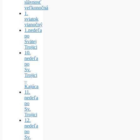
slávnosť
veľkonočná
1.
sviatok
vianočný
1.nedeľa
po
Svätej
Trojici
10.
nedeľa
po
Sv.
Trojici
–
Kajúca
11.
nedeľa
po
Sv.
Trojici
12.
nedeľa
po
Sv.