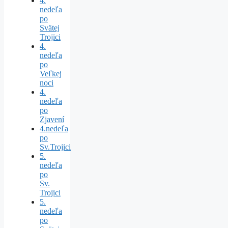
4.
nedeľa
po
Svätej
Trojici
4.
nedeľa
po
Veľkej
noci
4.
nedeľa
po
Zjavení
4.nedeľa
po
Sv.Trojici
5.
nedeľa
po
Sv.
Trojici
5.
nedeľa
po