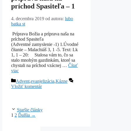
príchod Spasiteľa – 1
4. decembra 2019
od autora:
lubo
batka st
Príprava Božia a príprava naša na
príchod Spasiteľa
(Adventné zamyslenie -1) 1.Úvodné
čítanie – Malachiáš 3, 1 -5. Text: Lk
1, 1 – 20: Stalosa vám to, čo sa
stalo mnohým gazdinkám, ktoré sa
chystali na príchod vzácnej …
Čítať
viac
Kategórie
Advent
,
evanjelizácia
,
Kázne
Vložiť komentár
Staršie články
Stránka
Stránka
1
2
Ďalšia
→