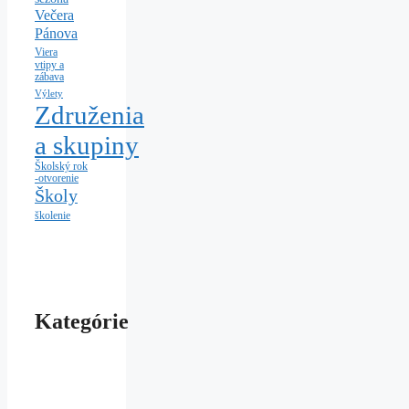
Večera
Pánova
Viera
vtipy a
zábava
Výlety
Združenia
a skupiny
Školský rok
-otvorenie
Školy
školenie
Kategórie