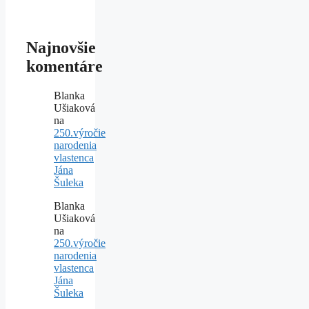
Najnovšie
komentáre
Blanka
Ušiaková
na
250.výročie
narodenia
vlastenca
Jána
Šuleka
Blanka
Ušiaková
na
250.výročie
narodenia
vlastenca
Jána
Šuleka