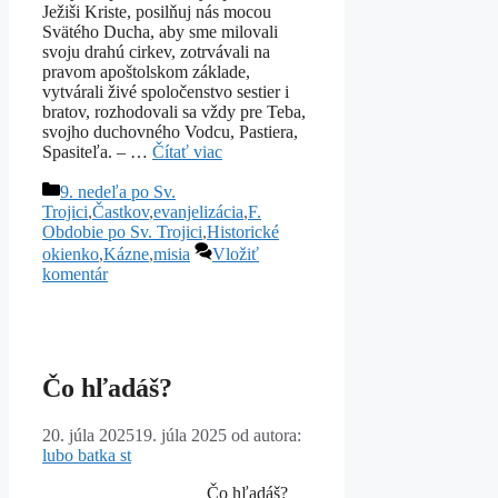
Ježiši Kriste, posilňuj nás mocou
Svätého Ducha, aby sme milovali
svoju drahú cirkev, zotrvávali na
pravom apoštolskom základe,
vytvárali živé spoločenstvo sestier i
bratov, rozhodovali sa vždy pre Teba,
svojho duchovného Vodcu, Pastiera,
Spasiteľa. – …
Čítať viac
Kategórie
9. nedeľa po Sv.
Trojici
,
Častkov
,
evanjelizácia
,
F.
Obdobie po Sv. Trojici
,
Historické
okienko
,
Kázne
,
misia
Vložiť
komentár
Čo hľadáš?
20. júla 2025
19. júla 2025
od autora:
lubo batka st
Čo hľadáš?