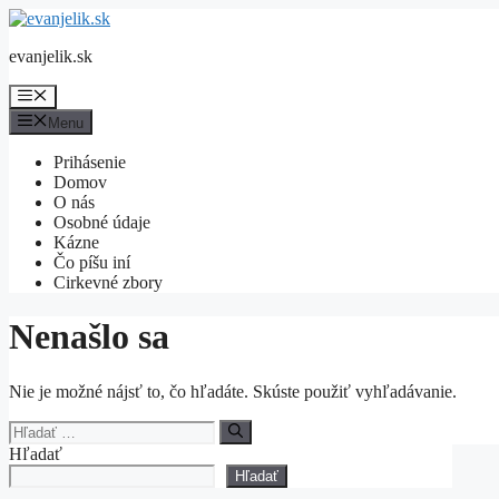
Preskočiť
na
evanjelik.sk
obsah
Menu
Menu
Prihásenie
Domov
O nás
Osobné údaje
Kázne
Čo píšu iní
Cirkevné zbory
Nenašlo sa
Nie je možné nájsť to, čo hľadáte. Skúste použiť vyhľadávanie.
Hľadať:
Hľadať
Hľadať