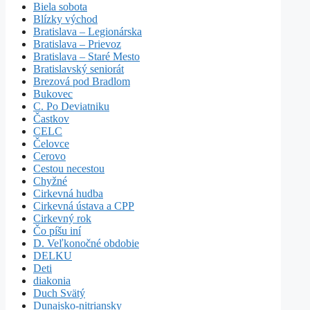
Biela sobota
Blízky východ
Bratislava – Legionárska
Bratislava – Prievoz
Bratislava – Staré Mesto
Bratislavský seniorát
Brezová pod Bradlom
Bukovec
C. Po Deviatniku
Častkov
CELC
Čelovce
Cerovo
Cestou necestou
Chyžné
Cirkevná hudba
Cirkevná ústava a CPP
Cirkevný rok
Čo píšu iní
D. Veľkonočné obdobie
DELKU
Deti
diakonia
Duch Svätý
Dunajsko-nitriansky