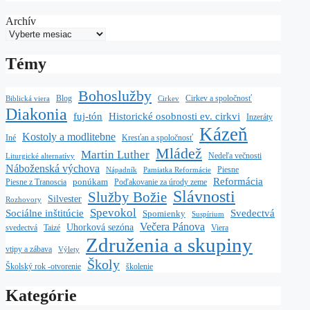
Archív
Témy
Bohoslužby
Blog
Cirkev a spoločnosť
Biblická viera
Cirkev
Diakonia
fuj-tón
Historické osobnosti ev. cirkvi
Inzeráty
Kázeň
Kostoly a modlitebne
Iné
Kresťan a spoločnosť
Mládež
Martin Luther
Nedeľa večnosti
Liturgické alternatívy
Náboženská výchova
Piesne
Nápadník
Pamiatka Reformácie
Reformácia
ponúkam
Piesne z Tranoscia
Poďakovanie za úrody zeme
Slávnosti
Služby Božie
Silvester
Rozhovory
Spevokol
Sociálne inštitúcie
Svedectvá
Spomienky
Suspírium
Večera Pánova
Uhorková sezóna
Taizé
svedectvá
Viera
Združenia a skupiny
vtipy a zábava
Výlety
Školy
školenie
Školský rok -otvorenie
Kategórie