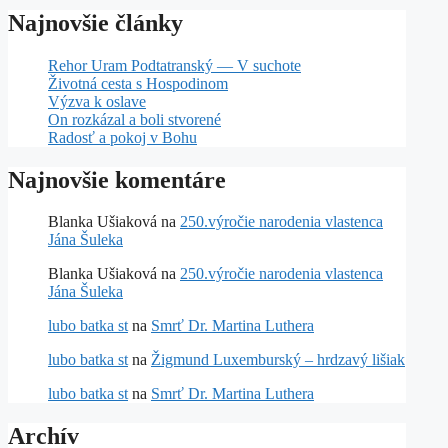
Najnovšie články
Rehor Uram Podtatranský — V suchote
Životná cesta s Hospodinom
Výzva k oslave
On rozkázal a boli stvorené
Radosť a pokoj v Bohu
Najnovšie komentáre
Blanka Ušiaková
na
250.výročie narodenia vlastenca
Jána Šuleka
Blanka Ušiaková
na
250.výročie narodenia vlastenca
Jána Šuleka
lubo batka st
na
Smrť Dr. Martina Luthera
lubo batka st
na
Žigmund Luxemburský – hrdzavý lišiak
lubo batka st
na
Smrť Dr. Martina Luthera
Archív