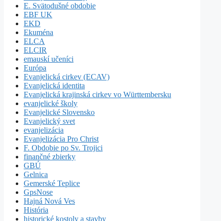
E. Svätodušné obdobie
EBF UK
EKD
Ekuména
ELCA
ELCIR
emauskí učeníci
Európa
Evanjelická cirkev (ECAV)
Evanjelická identita
Evanjelická krajinská cirkev vo Württembersku
evanjelické školy
Evanjelické Slovensko
Evanjelický svet
evanjelizácia
Evanjelizácia Pro Christ
F. Obdobie po Sv. Trojici
finančné zbierky
GBÚ
Gelnica
Gemerské Teplice
GpsNose
Hajná Nová Ves
História
historické kostoly a stavby