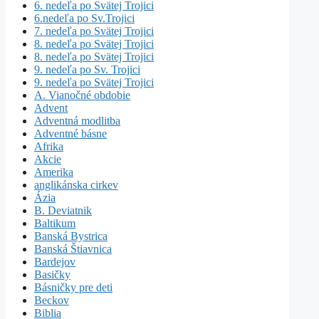
6. nedeľa po Svätej Trojici
6.nedeľa po Sv.Trojici
7. nedeľa po Svätej Trojici
8. nedeľa po Svätej Trojici
8. nedeľa po Svätej Trojici
9. nedeľa po Sv. Trojici
9. nedeľa po Svätej Trojici
A. Vianočné obdobie
Advent
Adventná modlitba
Adventné básne
Afrika
Akcie
Amerika
anglikánska cirkev
Ázia
B. Deviatnik
Baltikum
Banská Bystrica
Banská Štiavnica
Bardejov
Basičky
Básničky pre deti
Beckov
Biblia