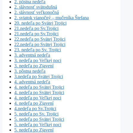
2. pôstna nedeľa
2. slávnosť svätodušná
2. slávnosť veľkonočná
2. sviatok vianočný – mučeníka Štefana
20. nedeľa po Svätej Trojici
21.nedeľa po Sv.Trojici
21.nedeľa po Sv.Trojici
22.nedeľa po Svätej Trojici
22.nedeľa po Svätej Trojici
23. nedeľa po Sv. Trojici
3. adventná nedeľa
3. nedeľa po Veľkej noci
3. nedeľa po Zjavení
3. pôstna nedeľa
3.nedeľa po Svätej Trojici
4. adventná nedeľa
4. nedeľa po Svätej Trojici
4. nedeľa po Svätej Trojici
4. nedeľa po Veľkej noci
4. nedeľa po Zjavení
4.nedeľa po Sv.Trojici
5. nedeľa po Sv. Trojici
5. nedeľa po Svätej Trojici
5. nedeľa po Veľkej noci
5. nedeľa po Zjavení