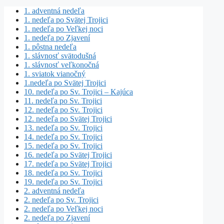
1. adventná nedeľa
1. nedeľa po Svätej Trojici
1. nedeľa po Veľkej noci
1. nedeľa po Zjavení
1. pôstna nedeľa
1. slávnosť svätodušná
1. slávnosť veľkonočná
1. sviatok vianočný
1.nedeľa po Svätej Trojici
10. nedeľa po Sv. Trojici – Kajúca
11. nedeľa po Sv. Trojici
12. nedeľa po Sv. Trojici
12. nedeľa po Svätej Trojici
13. nedeľa po Sv. Trojici
14. nedeľa po Sv. Trojici
15. nedeľa po Sv. Trojici
16. nedeľa po Svätej Trojici
17. nedeľa po Svätej Trojici
18. nedeľa po Sv. Trojici
19. nedeľa po Sv. Trojici
2. adventná nedeľa
2. nedeľa po Sv. Trojici
2. nedeľa po Veľkej noci
2. nedeľa po Zjavení