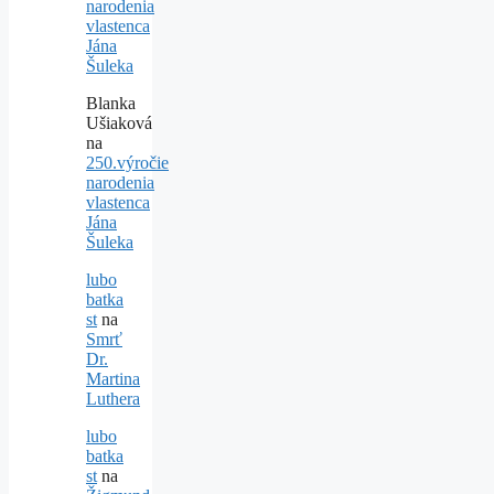
narodenia
vlastenca
Jána
Šuleka
Blanka
Ušiaková
na
250.výročie
narodenia
vlastenca
Jána
Šuleka
lubo
batka
st
na
Smrť
Dr.
Martina
Luthera
lubo
batka
st
na