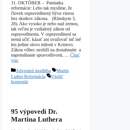
31. OKTÓBER – Pamiatka
reformácie: Lebo tak myslíme, že
človek ospravedlnený býva vierou
bez skutkov zákona. (Rímskym 3,
28). Ako vysoko je nebo nad zemou,
tak veľmi je vzdialený zákon od
ospravedlnenia. V ospravedlnení sa
nemá učiť, kázať ani uvažovať nič iné
len jedine slovo milosti v Kristovi.
Zákon vôbec neslúži na dosiahnutie a
napomáhanie spravodlivosti, …
Čítať
viac
Kategórie
Značky
Adventná modlitba
Martin
Luther
,
Reformácia
Vložiť
komentár
95 výpovedí Dr.
Martina Luthera