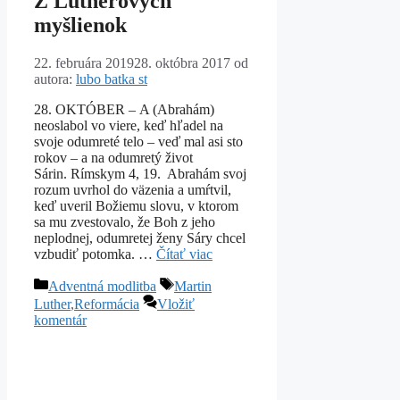
Z Lutherových
myšlienok
22. februára 2019
28. októbra 2017
od
autora:
lubo batka st
28. OKTÓBER – A (Abrahám)
neoslabol vo viere, keď hľadel na
svoje odumreté telo – veď mal asi sto
rokov – a na odumretý život
Sárin. Rímskym 4, 19. Abrahám svoj
rozum uvrhol do väzenia a umŕtvil,
keď uveril Božiemu slovu, v ktorom
sa mu zvestovalo, že Boh z jeho
neplodnej, odumretej ženy Sáry chcel
vzbudiť potomka. …
Čítať viac
Kategórie
Značky
Adventná modlitba
Martin
Luther
,
Reformácia
Vložiť
komentár