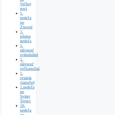
Veľkej
noci
1.
nedeľa
po
Zjavení
1.
pôstna
nedeľa
1.
slávnosť
svätodušná
1.
slávnosť
veľkonočná
1.
sviatok
vianočný
1.nedeľa
po
Svätej
Trojici
10.
nedeľa
po