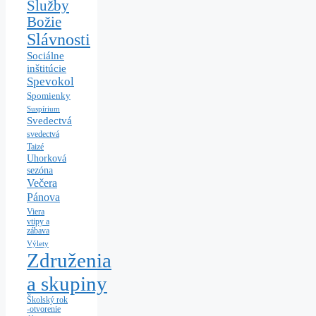
Služby
Božie
Slávnosti
Sociálne
inštitúcie
Spevokol
Spomienky
Suspírium
Svedectvá
svedectvá
Taizé
Uhorková
sezóna
Večera
Pánova
Viera
vtipy a
zábava
Výlety
Združenia
a skupiny
Školský rok
-otvorenie