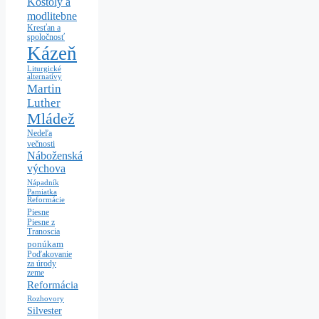
Kostoly a
modlitebne
Kresťan a
spoločnosť
Kázeň
Liturgické
alternatívy
Martin
Luther
Mládež
Nedeľa
večnosti
Náboženská
výchova
Nápadník
Pamiatka
Reformácie
Piesne
Piesne z
Tranoscia
ponúkam
Poďakovanie
za úrody
zeme
Reformácia
Rozhovory
Silvester