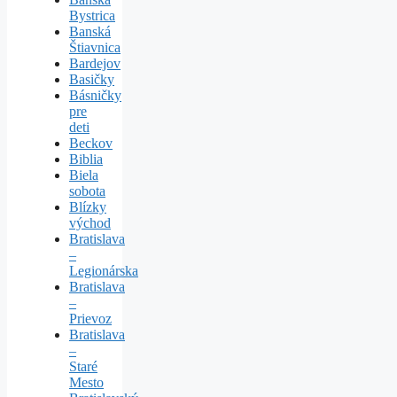
Bystrica
Banská
Štiavnica
Bardejov
Basičky
Básničky
pre
deti
Beckov
Biblia
Biela
sobota
Blízky
východ
Bratislava
–
Legionárska
Bratislava
–
Prievoz
Bratislava
–
Staré
Mesto