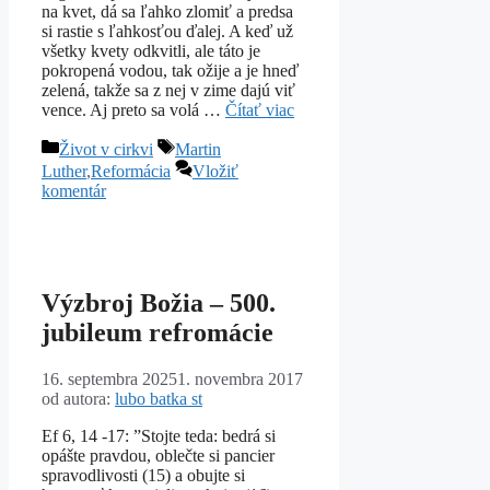
na kvet, dá sa ľahko zlomiť a predsa
si rastie s ľahkosťou ďalej. A keď už
všetky kvety odkvitli, ale táto je
pokropená vodou, tak ožije a je hneď
zelená, takže sa z nej v zime dajú viť
vence. Aj preto sa volá …
Čítať viac
Kategórie
Značky
Život v cirkvi
Martin
Luther
,
Reformácia
Vložiť
komentár
Výzbroj Božia – 500.
jubileum refromácie
16. septembra 2025
1. novembra 2017
od autora:
lubo batka st
Ef 6, 14 -17: ”Stojte teda: bedrá si
opášte pravdou, oblečte si pancier
spravodlivosti (15) a obujte si