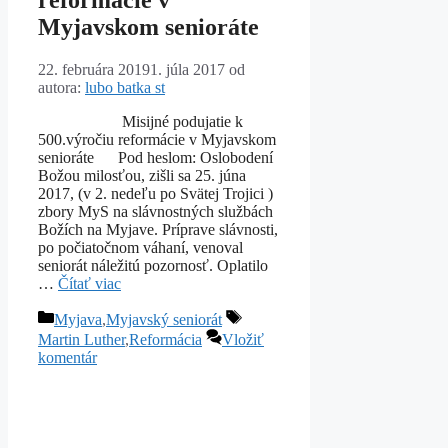
Myjavskom senioráte
22. februára 2019
1. júla 2017
od
autora:
lubo batka st
Misijné podujatie k
500.výročiu reformácie v Myjavskom
senioráte Pod heslom: Oslobodení
Božou milosťou, zišli sa 25. júna
2017, (v 2. nedeľu po Svätej Trojici )
zbory MyS na slávnostných službách
Božích na Myjave. Príprave slávnosti,
po počiatočnom váhaní, venoval
seniorát náležitú pozornosť. Oplatilo
…
Čítať viac
Kategórie
Značky
Myjava
,
Myjavský seniorát
Martin Luther
,
Reformácia
Vložiť
komentár