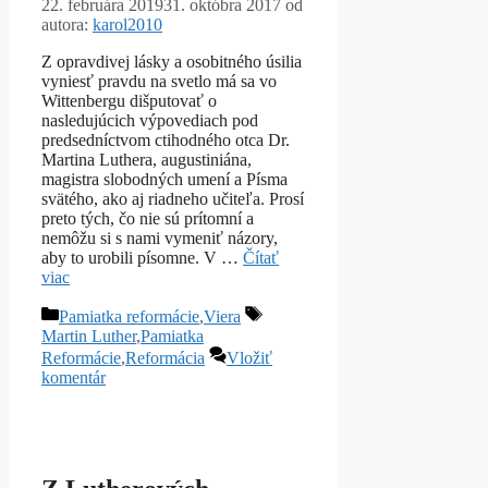
22. februára 2019
31. októbra 2017
od
autora:
karol2010
Z opravdivej lásky a osobitného úsilia
vyniesť pravdu na svetlo má sa vo
Wittenbergu dišputovať o
nasledujúcich výpovediach pod
predsedníctvom ctihodného otca Dr.
Martina Luthera, augustiniána,
magistra slobodných umení a Písma
svätého, ako aj riadneho učiteľa. Prosí
preto tých, čo nie sú prítomní a
nemôžu si s nami vymeniť názory,
aby to urobili písomne. V …
Čítať
viac
Kategórie
Značky
Pamiatka reformácie
,
Viera
Martin Luther
,
Pamiatka
Reformácie
,
Reformácia
Vložiť
komentár