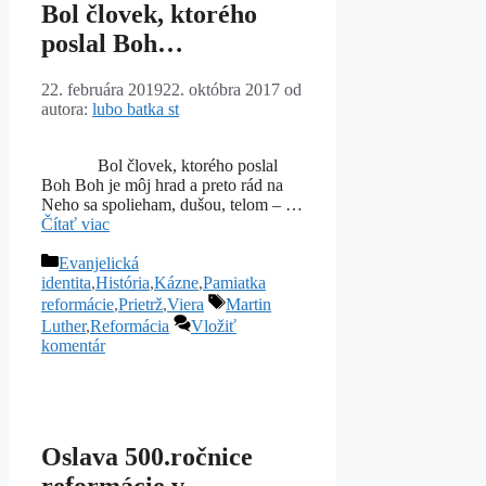
Bol človek, ktorého
poslal Boh…
22. februára 2019
22. októbra 2017
od
autora:
lubo batka st
Bol človek, ktorého poslal
Boh Boh je môj hrad a preto rád na
Neho sa spolieham, dušou, telom – …
Čítať viac
Kategórie
Evanjelická
identita
,
História
,
Kázne
,
Pamiatka
Značky
reformácie
,
Prietrž
,
Viera
Martin
Luther
,
Reformácia
Vložiť
komentár
Oslava 500.ročnice
reformácie v