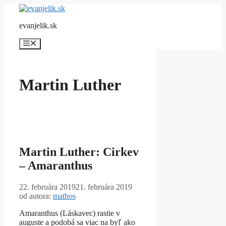
Preskočiť
na
evanjelik.sk
obsah
Menu
Martin Luther
Martin Luther: Cirkev
– Amaranthus
22. februára 2019
21. februára 2019
od autora:
mathos
Amaranthus (Láskavec) rastie v
auguste a podobá sa viac na byľ ako