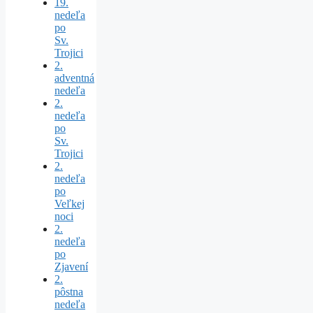
19.
nedeľa
po
Sv.
Trojici
2.
adventná
nedeľa
2.
nedeľa
po
Sv.
Trojici
2.
nedeľa
po
Veľkej
noci
2.
nedeľa
po
Zjavení
2.
pôstna
nedeľa