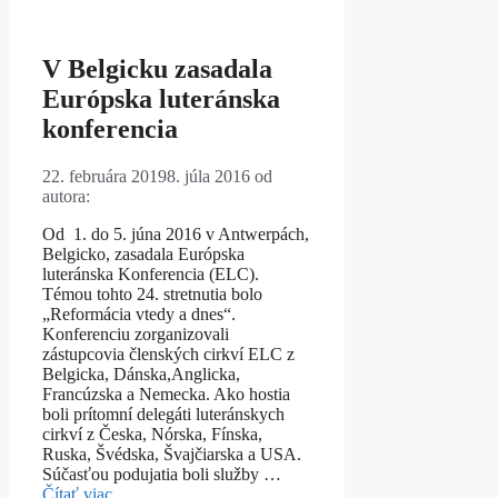
V Belgicku zasadala
Európska luteránska
konferencia
22. februára 2019
8. júla 2016
od
autora:
Od 1. do 5. júna 2016 v Antwerpách,
Belgicko, zasadala Európska
luteránska Konferencia (ELC).
Témou tohto 24. stretnutia bolo
„Reformácia vtedy a dnes“.
Konferenciu zorganizovali
zástupcovia členských cirkví ELC z
Belgicka, Dánska,Anglicka,
Francúzska a Nemecka. Ako hostia
boli prítomní delegáti luteránskych
cirkví z Česka, Nórska, Fínska,
Ruska, Švédska, Švajčiarska a USA.
Súčasťou podujatia boli služby …
Čítať viac