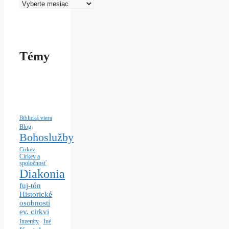
Témy
Biblická viera
Blog
Bohoslužby
Cirkev
Cirkev a
spoločnosť
Diakonia
fuj-tón
Historické
osobnosti
ev. cirkvi
Iné
Inzeráty