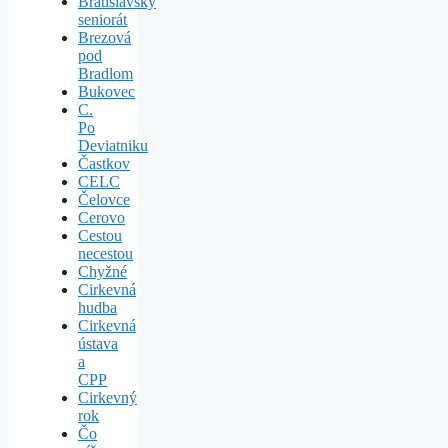
Bratislavský
seniorát
Brezová
pod
Bradlom
Bukovec
C.
Po
Deviatniku
Častkov
CELC
Čelovce
Cerovo
Cestou
necestou
Chyžné
Cirkevná
hudba
Cirkevná
ústava
a
CPP
Cirkevný
rok
Čo