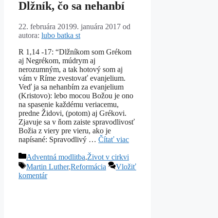
Dlžník, čo sa nehanbí
22. februára 2019
9. januára 2017
od
autora:
lubo batka st
R 1,14 -17: “Dlžníkom som Grékom
aj Negrékom, múdrym aj
nerozumným, a tak hotový som aj
vám v Ríme zvestovať evanjelium.
Veď ja sa nehanbím za evanjelium
(Kristovo): lebo mocou Božou je ono
na spasenie každému veriacemu,
predne Židovi, (potom) aj Grékovi.
Zjavuje sa v ňom zaiste spravodlivosť
Božia z viery pre vieru, ako je
napísané: Spravodlivý …
Čítať viac
Kategórie
Adventná modlitba
,
Život v cirkvi
Značky
Martin Luther
,
Reformácia
Vložiť
komentár