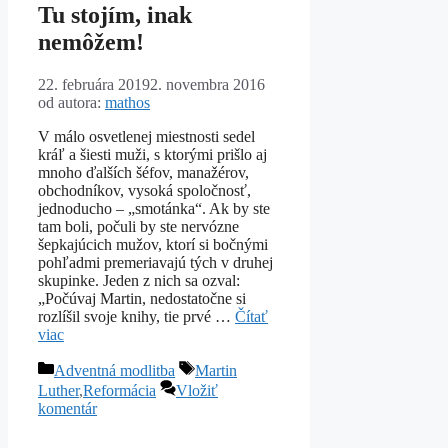
Tu stojím, inak
nemôžem!
22. februára 2019
2. novembra 2016
od autora:
mathos
V málo osvetlenej miestnosti sedel
kráľ a šiesti muži, s ktorými prišlo aj
mnoho ďalších šéfov, manažérov,
obchodníkov, vysoká spoločnosť,
jednoducho – „smotánka“. Ak by ste
tam boli, počuli by ste nervózne
šepkajúcich mužov, ktorí si bočnými
pohľadmi premeriavajú tých v druhej
skupinke. Jeden z nich sa ozval:
„Počúvaj Martin, nedostatočne si
rozlíšil svoje knihy, tie prvé …
Čítať
viac
Kategórie
Značky
Adventná modlitba
Martin
Luther
,
Reformácia
Vložiť
komentár