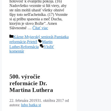
hotovosť k evanjeliu pokoja. (16)
Nadovšetko vezmite si štít viery, aby
ste ním mohli uhasiť všetky ohnivé
šípy toto nešľachetníka. (17) Vezmite
si aj prilbu spasenia a meč Ducha,
ktorým je slovo Božie”. Amen
Slávnostné …
Čítať viac
Kategórie
Kázne
,
Myjavský seniorát
,
Pamiatka
Značky
reformácie
,
Prietrž
Martin
Luther
,
Reformácia
Vložiť
komentár
500. výročie
reformácie Dr.
Martina Luthera
22. februára 2019
31. októbra 2017
od
autora:
lubo batka st