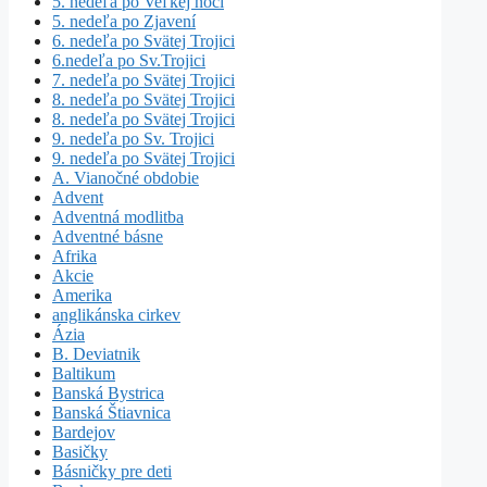
5. nedeľa po Veľkej noci
5. nedeľa po Zjavení
6. nedeľa po Svätej Trojici
6.nedeľa po Sv.Trojici
7. nedeľa po Svätej Trojici
8. nedeľa po Svätej Trojici
8. nedeľa po Svätej Trojici
9. nedeľa po Sv. Trojici
9. nedeľa po Svätej Trojici
A. Vianočné obdobie
Advent
Adventná modlitba
Adventné básne
Afrika
Akcie
Amerika
anglikánska cirkev
Ázia
B. Deviatnik
Baltikum
Banská Bystrica
Banská Štiavnica
Bardejov
Basičky
Básničky pre deti