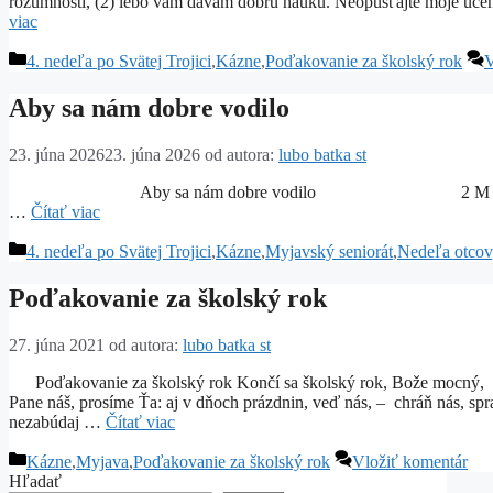
rozumnosti, (2) lebo vám dávam dobrú náuku. Neopúšťajte moje uče
viac
Kategórie
4. nedeľa po Svätej Trojici
,
Kázne
,
Poďakovanie za školský rok
V
Aby sa nám dobre vodilo
23. júna 2026
23. júna 2026
od autora:
lubo batka st
Aby sa nám dobre vodilo 2 M 20, 12: „Cti otca svoj
…
Čítať viac
Kategórie
4. nedeľa po Svätej Trojici
,
Kázne
,
Myjavský seniorát
,
Nedeľa otcov
Poďakovanie za školský rok
27. júna 2021
od autora:
lubo batka st
Poďakovanie za školský rok Končí sa školský rok, Bože mocný, ďak
Pane náš, prosíme Ťa: aj v dňoch prázdnin, veď nás, – chráň nás, s
nezabúdaj …
Čítať viac
Kategórie
Kázne
,
Myjava
,
Poďakovanie za školský rok
Vložiť komentár
Hľadať