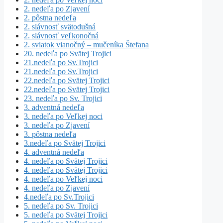
2. nedeľa po Zjavení
2. pôstna nedeľa
2. slávnosť svätodušná
2. slávnosť veľkonočná
2. sviatok vianočný – mučeníka Štefana
20. nedeľa po Svätej Trojici
21.nedeľa po Sv.Trojici
21.nedeľa po Sv.Trojici
22.nedeľa po Svätej Trojici
22.nedeľa po Svätej Trojici
23. nedeľa po Sv. Trojici
3. adventná nedeľa
3. nedeľa po Veľkej noci
3. nedeľa po Zjavení
3. pôstna nedeľa
3.nedeľa po Svätej Trojici
4. adventná nedeľa
4. nedeľa po Svätej Trojici
4. nedeľa po Svätej Trojici
4. nedeľa po Veľkej noci
4. nedeľa po Zjavení
4.nedeľa po Sv.Trojici
5. nedeľa po Sv. Trojici
5. nedeľa po Svätej Trojici