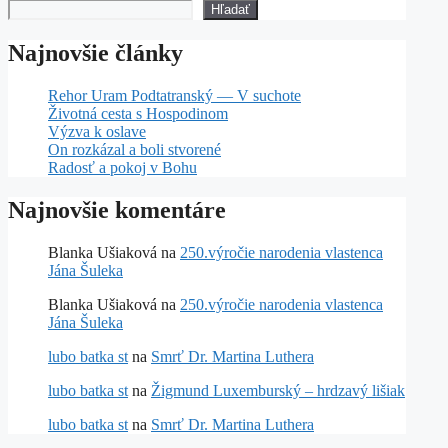
Hľadať
Najnovšie články
Rehor Uram Podtatranský — V suchote
Životná cesta s Hospodinom
Výzva k oslave
On rozkázal a boli stvorené
Radosť a pokoj v Bohu
Najnovšie komentáre
Blanka Ušiaková
na
250.výročie narodenia vlastenca
Jána Šuleka
Blanka Ušiaková
na
250.výročie narodenia vlastenca
Jána Šuleka
lubo batka st
na
Smrť Dr. Martina Luthera
lubo batka st
na
Žigmund Luxemburský – hrdzavý lišiak
lubo batka st
na
Smrť Dr. Martina Luthera