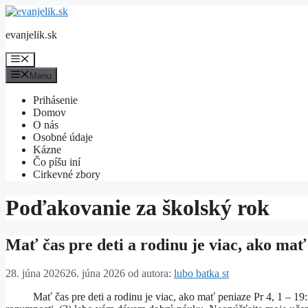
Preskočiť
na
evanjelik.sk
obsah
Menu
Menu
Prihásenie
Domov
O nás
Osobné údaje
Kázne
Čo píšu iní
Cirkevné zbory
Poďakovanie za školský rok
Mať čas pre deti a rodinu je viac, ako mať
28. júna 2026
26. júna 2026
od autora:
lubo batka st
Mať čas pre deti a rodinu je viac, ako mať peniaze Pr 4, 1 – 19: 