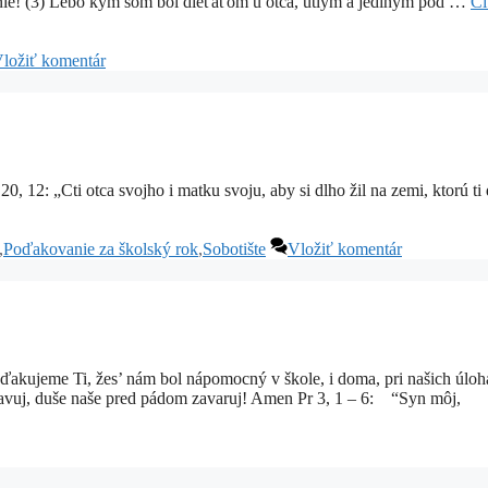
nie! (3) Lebo kým som bol dieťaťom u otca, útlym a jediným pod …
Čí
ložiť komentár
ho i matku svoju, aby si dlho žil na zemi, ktorú ti 
,
Poďakovanie za školský rok
,
Sobotište
Vložiť komentár
ujeme Ti, žes’ nám bol nápomocný v škole, i doma, pri našich úloh
pravuj, duše naše pred pádom zavaruj! Amen Pr 3, 1 – 6: “Syn môj,