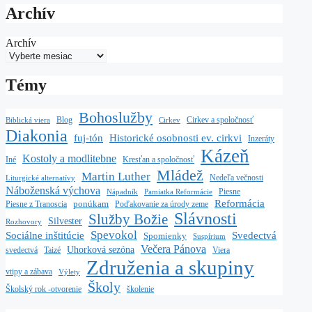
Archív
Archív
Témy
Bohoslužby
Blog
Cirkev a spoločnosť
Biblická viera
Cirkev
Diakonia
fuj-tón
Historické osobnosti ev. cirkvi
Inzeráty
Kázeň
Kostoly a modlitebne
Iné
Kresťan a spoločnosť
Mládež
Martin Luther
Nedeľa večnosti
Liturgické alternatívy
Náboženská výchova
Piesne
Nápadník
Pamiatka Reformácie
Reformácia
ponúkam
Piesne z Tranoscia
Poďakovanie za úrody zeme
Slávnosti
Služby Božie
Silvester
Rozhovory
Spevokol
Sociálne inštitúcie
Svedectvá
Spomienky
Suspírium
Večera Pánova
Uhorková sezóna
Taizé
svedectvá
Viera
Združenia a skupiny
vtipy a zábava
Výlety
Školy
školenie
Školský rok -otvorenie