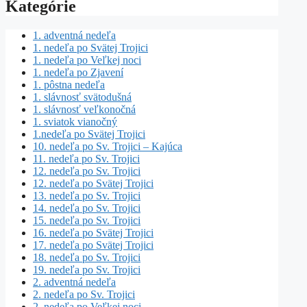
Kategórie
1. adventná nedeľa
1. nedeľa po Svätej Trojici
1. nedeľa po Veľkej noci
1. nedeľa po Zjavení
1. pôstna nedeľa
1. slávnosť svätodušná
1. slávnosť veľkonočná
1. sviatok vianočný
1.nedeľa po Svätej Trojici
10. nedeľa po Sv. Trojici – Kajúca
11. nedeľa po Sv. Trojici
12. nedeľa po Sv. Trojici
12. nedeľa po Svätej Trojici
13. nedeľa po Sv. Trojici
14. nedeľa po Sv. Trojici
15. nedeľa po Sv. Trojici
16. nedeľa po Svätej Trojici
17. nedeľa po Svätej Trojici
18. nedeľa po Sv. Trojici
19. nedeľa po Sv. Trojici
2. adventná nedeľa
2. nedeľa po Sv. Trojici
2. nedeľa po Veľkej noci