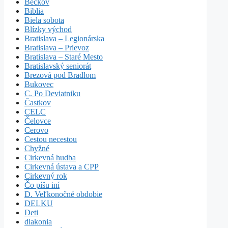
Beckov
Biblia
Biela sobota
Blízky východ
Bratislava – Legionárska
Bratislava – Prievoz
Bratislava – Staré Mesto
Bratislavský seniorát
Brezová pod Bradlom
Bukovec
C. Po Deviatniku
Častkov
CELC
Čelovce
Cerovo
Cestou necestou
Chyžné
Cirkevná hudba
Cirkevná ústava a CPP
Cirkevný rok
Čo píšu iní
D. Veľkonočné obdobie
DELKU
Deti
diakonia