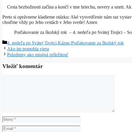
Cesta bezbožnosti začína a končí v tme hriechu, nevery a smrti. Ak 
Preto si oprávnene kladieme otázku: Aké vysvedčenie nám raz vystav
choďme vždy po Jeho cestách v Jeho svetle! Amen
Poďakovanie za školský rok – 4. nedeľa po Svätej Trojici – Sob
Kategórie
4. nedeľa po Svätej Trojici
,
Kázne
,
Poďakovanie za školský rok
Ako im pomohla viera
Prázdniny ako misijná príležitosť
Vložiť komentár
Komentár
Meno
Email