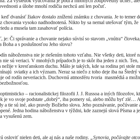
ená. Za výsledok vyučovania je podľa mnohých zodpovedný učiteľ, al
ovednosti a úlohe mnohí rodičia nechcú ani len počuť.
eď dvanásť žiakov dostalo zníženú známku z chovania. Je to temer d
a z chovania vysoko nadhodnotená. Nikto by sa nemal utešovať tým, že
triedu a musela tam zasahovať polícia.
je: Či správanie a chovanie nejako súvisí so stavom „vnútra“ človeka,
a Boha a s poslušnosťou Jeho slovu?
n náboženstva nie je riešením tohoto vzťahu. Nie všetky deti, ktoré n
 nie sú veriaci. V mnohých prípadoch je to skôr iba jeden z nich. Ten,
m nežije v kresťanskom duchu. Málo je takých, kde sa rodina pri stole m
mínajú sviatky a ich význam. Neraz sa niečo z toho deje iba na Štedrý 
išuje od rodín neveriacich. Duchovnú atmosféru tvoria masmédiá a mož
 bezbožnosťou.
misticko – racionalistickej filozofii J. J. Russoa a iných filozofov, k
k je vo svoje podstate „dobrý“, iba pomery sú, alebo môžu byť zlé… A
dy a tie sú iné, ako pravdy Božieho slova. Jeho poznávanie, počúvanie 
pené. Jedna hodina náboženstva v týždni, kde zaznejú slová Písma a j
na vysušenú zem.
osloviť nielen deti, ale aj nás a naše rodiny.
„Synovia, počúvajte otc