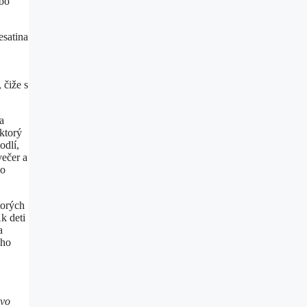
ebo
esatina
 čiže s
a
 ktorý
odlí,
večer a
no
torých
k deti
a
eho
ovo