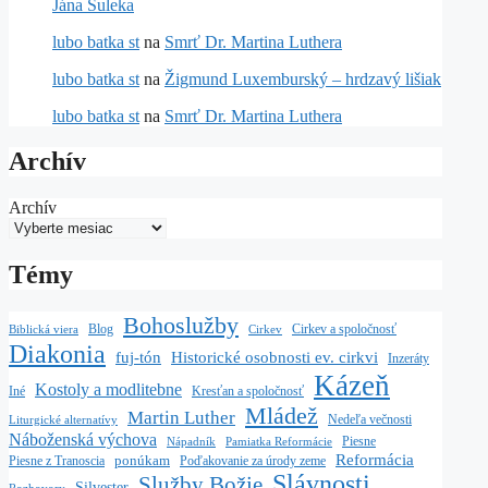
Jána Šuleka
lubo batka st
na
Smrť Dr. Martina Luthera
lubo batka st
na
Žigmund Luxemburský – hrdzavý lišiak
lubo batka st
na
Smrť Dr. Martina Luthera
Archív
Archív
Témy
Bohoslužby
Blog
Cirkev a spoločnosť
Biblická viera
Cirkev
Diakonia
fuj-tón
Historické osobnosti ev. cirkvi
Inzeráty
Kázeň
Kostoly a modlitebne
Iné
Kresťan a spoločnosť
Mládež
Martin Luther
Nedeľa večnosti
Liturgické alternatívy
Náboženská výchova
Piesne
Nápadník
Pamiatka Reformácie
Reformácia
ponúkam
Piesne z Tranoscia
Poďakovanie za úrody zeme
Slávnosti
Služby Božie
Silvester