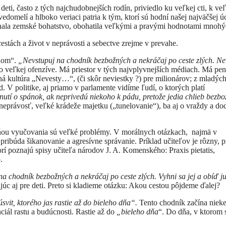
ti, často z tých najchudobnejších rodín, priviedlo ku veľkej cti, k veľ
omelí a hlboko veriaci patria k tým, ktorí sú hodní našej najväčšej úc
enala zemské bohatstvo, obohatila veľkými a pravými hodnotami mnohý
tách a život v neprávosti a sebectve zrejme v prevahe.
údom“.
„Nevstupuj na chodník bezbožných a nekráčaj po ceste zlých. N
 veľkej ofenzíve. Má priestor v tých najvplyvnejších médiach. Má pen
á kultúra „Nevesty…“, (či skôr neviestky ?) pre milionárov; z mladýc
 V politike, aj priamo v parlamente vidíme ľudí, o ktorých platí
utí o spánok, ak neprivedú niekoho k pádu, pretože jedia chlieb bezbo
neprávosť, veľké krádeže majetku („tunelovanie“), ba aj o vraždy a do
ňou vyučovania sú veľké problémy. V morálnych otázkach, najmä v
pribúda šikanovanie a agresívne správanie. Príklad učiteľov je rôzny, p
orí poznajú spisy učiteľa národov J. A. Komenského: Praxis pietatis,
.
a chodník bezbožných a nekráčaj po ceste zlých. Vyhni sa jej a obíď j
ujúc aj pre deti. Preto si kladieme otázku: Akou cestou pôjdeme ďalej?
svit, ktorého jas rastie až do bieleho dňa“.
Tento chodník začína niek
iál rastu a budúcnosti. Rastie až do
„bieleho dňa
“. Do dňa, v ktorom s