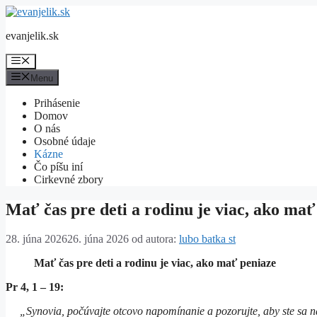
Preskočiť
na
evanjelik.sk
obsah
Menu
Menu
Prihásenie
Domov
O nás
Osobné údaje
Kázne
Čo píšu iní
Cirkevné zbory
Mať čas pre deti a rodinu je viac, ako mať
28. júna 2026
26. júna 2026
od autora:
lubo batka st
Mať čas pre deti a rodinu je viac, ako mať peniaze
Pr 4, 1 – 19:
„Synovia, počúvajte otcovo napomínanie a pozorujte, aby ste sa n