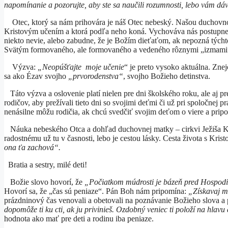
napomínanie a pozorujte, aby ste sa naučili rozumnosti, lebo vám d
Otec, ktorý sa nám prihovára je náš Otec nebeský. Našou duchovnou 
Kristovým učením a ktorá podľa neho koná. Vychováva nás postupne
niekto nevie, alebo zabudne, že je Božím dieťaťom, ak nepozná tých
Svätým formovaného, ale formovaného a vedeného rôznymi „izmami“
Výzva:
„Neopúšťajte moje učenie
“ je preto vysoko aktuálna. Zne
sa ako Ézav svojho
„prvorodenstva“
, svojho Božieho detinstva.
Táto výzva a oslovenie platí nielen pre dni školského roku, ale aj 
rodičov, aby prežívali tieto dni so svojimi deťmi či už pri spoločnej
nenásilne môžu rodičia, ak chcú svedčiť svojim deťom o viere a prip
Náuka nebeského Otca a dohľad duchovnej matky – cirkvi Ježiša Kris
radostnému už tu v časnosti, lebo je cestou lásky. Cesta života s Krist
ona ťa zachová“.
Bratia a sestry, milé deti!
Božie slovo hovorí, že
„Počiatkom múdrosti je bázeň pred Hospod
Hovorí sa, že „čas sú peniaze“. Pán Boh nám pripomína:
„Získavaj m
prázdninový čas venovali a obetovali na poznávanie Božieho slova a
dopomôže ti ku cti, ak ju privinieš. Ozdobný veniec ti položí na hlav
hodnota ako mať pre deti a rodinu iba peniaze.