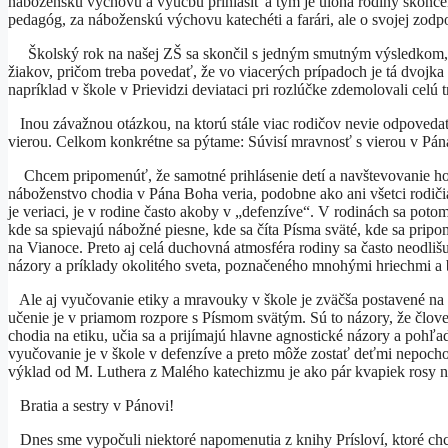
náboženskú výchovu a výučbu prihlásiť a tým je úloha rodiny skonč
pedagóg, za náboženskú výchovu katechéti a farári, ale o svojej zodp
Školský rok na našej ZŠ sa skončil s jedným smutným výsledkom, k
žiakov, pričom treba povedať, že vo viacerých prípadoch je tá dvojk
napríklad v škole v Prievidzi deviataci pri rozlúčke zdemolovali celú 
Inou závažnou otázkou, na ktorú stále viac rodičov nevie odpovedať, 
vierou. Celkom konkrétne sa pýtame: Súvisí mravnosť s vierou v Pán
Chcem pripomenúť, že samotné prihlásenie detí a navštevovanie hodí
náboženstvo chodia v Pána Boha veria, podobne ako ani všetci rodičia
je veriaci, je v rodine často akoby v „defenzíve“. V rodinách sa poto
kde sa spievajú nábožné piesne, kde sa číta Písma sväté, kde sa pripo
na Vianoce. Preto aj celá duchovná atmosféra rodiny sa často neodl
názory a príklady okolitého sveta, poznačeného mnohými hriechmi a
Ale aj vyučovanie etiky a mravouky v škole je zväčša postavené na opti
učenie je v priamom rozpore s Písmom svätým. Sú to názory, že člove
chodia na etiku, učia sa a prijímajú hlavne agnostické názory a pohľa
vyučovanie je v škole v defenzíve a preto môže zostať deťmi nepocho
výklad od M. Luthera z Malého katechizmu je ako pár kvapiek rosy 
Bratia a sestry v Pánovi!
Dnes sme vypočuli niektoré napomenutia z knihy Prísloví, ktoré chcú 