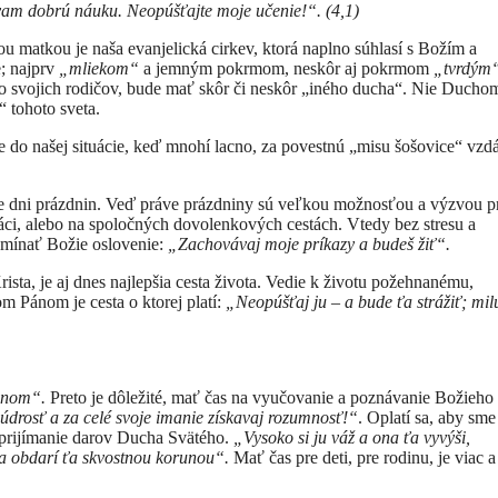
ávam dobrú náuku. Neopúšťajte moje učenie!“. (4,1)
matkou je naša evanjelická cirkev, ktorá naplno súhlasí s Božím a
; najprv
„mliekom“
a jemným pokrmom, neskôr aj pokrmom
„tvrdým
to svojich rodičov, bude mať skôr či neskôr „iného ducha“. Nie Ducho
 tohoto sveta.
je do našej situácie, keď mnohí lacno, za povestnú „misu šošovice“ vzd
pre dni prázdnin. Veď práve prázdniny sú veľkou možnosťou a výzvou p
 práci, alebo na spoločných dovolenkových cestách. Vtedy bez stresu a
omínať Božie oslovenie:
„
Zachovávaj moje príkazy a budeš žiť“.
ta, je aj dnes najlepšia cesta života. Vedie k životu požehnanému,
om Pánom je cesta o ktorej platí:
„
Neopúšťaj ju – a bude ťa strážiť; milu
inom“.
Preto je dôležité, mať čas na vyučovanie a poznávanie Božieho 
údrosť a za celé svoje imanie získavaj rozumnosť!“
. Oplatí sa, aby sm
 prijímanie darov Ducha Svätého.
„Vysoko si ju váž a ona ťa vyvýši,
u a obdarí ťa skvostnou korunou“.
Mať čas pre deti, pre rodinu, je viac a