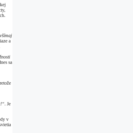
kej
ty,
ch.
evšímaj
iaze a
h
žnosti
dnes sa
retože
u!“
. Je
edy v
vietia