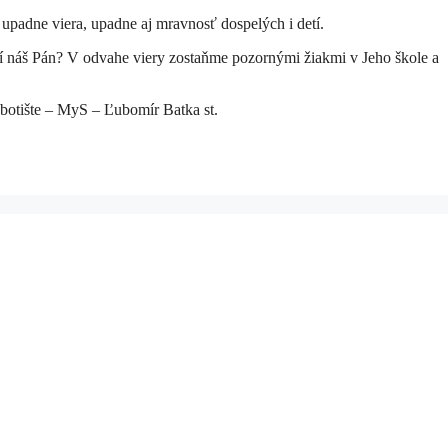
upadne viera, upadne aj mravnosť dospelých i detí.
í náš Pán? V odvahe viery zostaňme pozornými žiakmi v Jeho škole a
otište – MyS – Ľubomír Batka st.