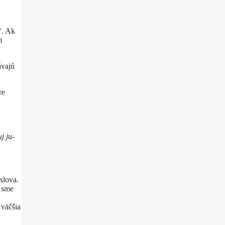
“
. Ak
m
ávajú
re
j ju-
slova.
e sme
 väčšia