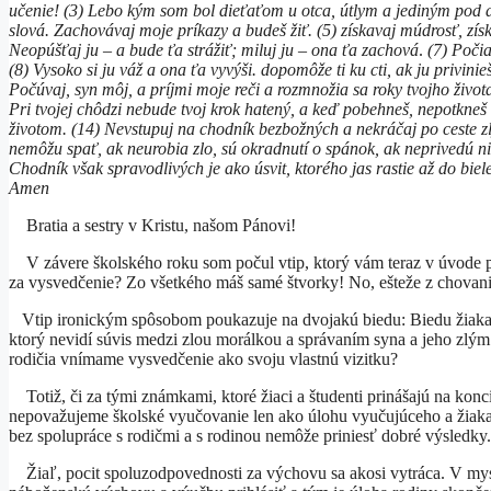
učenie! (3) Lebo kým som bol dieťaťom u otca, útlym a jediným pod 
slová. Zachovávaj moje príkazy a budeš žiť. (5) získavaj múdrosť, zí
Neopúšťaj ju – a bude ťa strážiť; miluj ju – ona ťa zachová
.
(7) Počia
(8) Vysoko si ju váž a ona ťa vyvýši. dopomôže ti ku cti, ak ju privin
Počúvaj, syn môj, a príjmi moje reči a rozmnožia sa roky tvojho živo
Pri tvojej chôdzi nebude tvoj krok hatený, a keď pobehneš, nepotkneš
životom. (14) Nevstupuj na chodník bezbožných a nekráčaj po ceste zlý
nemôžu spať, ak neurobia zlo, sú okradnutí o spánok, ak neprivedú nie
Chodník však spravodlivých je ako úsvit, ktorého jas rastie až do bi
Amen
Bratia a sestry v Kristu, našom Pánovi!
V závere školského roku som počul vtip, ktorý vám teraz v úvode
za vysvedčenie? Zo všetkého máš samé štvorky! No, ešteže z chovan
Vtip ironickým spôsobom poukazuje na dvojakú biedu: Biedu žiaka, kt
ktorý nevidí súvis medzi zlou morálkou a správaním syna a jeho zl
rodičia vnímame vysvedčenie ako svoju vlastnú vizitku?
Totiž, či za tými známkami, ktoré žiaci a študenti prinášajú na konc
nepovažujeme školské vyučovanie len ako úlohu vyučujúceho a žiaka
bez spolupráce s rodičmi a s rodinou nemôže priniesť dobré výsledky
Žiaľ, pocit spoluzodpovednosti za výchovu sa akosi vytráca. V myslen