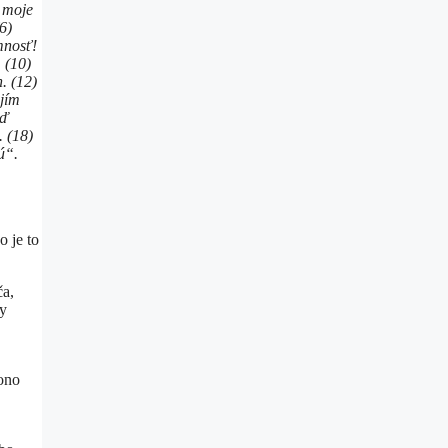
o moje
6)
mnosť!
.
(10)
. (12)
ojím
eď
.
(18)
ú“.
o je to
ča,
my
ono