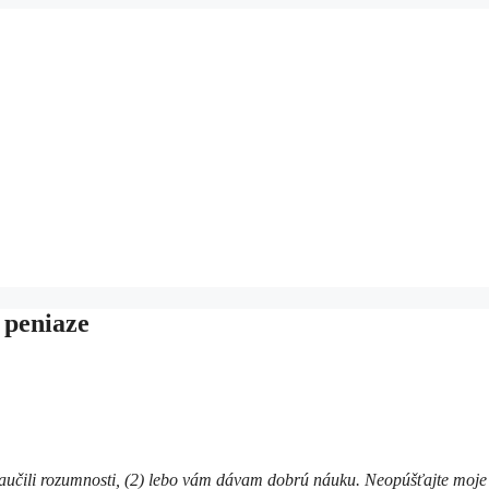
 peniaze
aučili rozumnosti, (2) lebo vám dávam dobrú náuku. Neopúšťajte moje