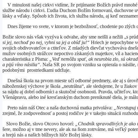
V minulosti našej cirkvi vidíme, že prijímanie Božích právd mnohé de
službe národu i cirkvi. Ľudia Duchom Božím formovaní, duchovne uved
lásky a vďaky. Spôsob ich života, ich služba národu, aj keď neznam
Dnes žijeme vo svete, v ktorom je bezbožnosť, chodenie po zlých ces
Božie slovo nás však vyzýva k odvahe, aby sme neišli a nežili „s pr
si jej, nechoď po nej, vyhni sa jej a obíď ju!“
Hriech je nepochybne vo
svojich obdivovateľov a ctiteľov. Z mladých dievčat vychováva dnešn
mužov osobných strážcov nepoctivo získaných majetkov, víl a haciend.
charakteristika z Písma:
„
Veď nemôžu spať, ak neurobia zlo, sú okradn
a pijú víno násilia“.
Naša SR po svojom vzniku sa opierala o násilie, 
podobnými prostriedkami udržuje.
Dnešná škola na prvom mieste učí odborné predmety, ale aj s úrov
náboženskej výchove je škola „neutrálna“, ale sledujeme, že u žiakov 
sa nájdu aj dobrí odborníci a skutočné osobnosti. Pravda, učiteľov, kt
Všenápravu, alebo iné kresťanským duchom preniknuté diela, je málo
Preto nám náš Otec a naša duchovná matka privoláva:
„Nevstupuj n
zrejmé, že zodpovednosť a postoj rodičov je v takejto situácii rozhod
Slovo Božie, slovo Otcovo hovorí:
„
Chodník spravodlivých je ako ú
šere, možno aj v tme nevery, ale ak na ňom zotrváme, má veľký potenc
a hrejú nás a našich blížnych lúče Božej lásky.