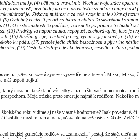
dohľadom matky, (4) učil ma a vravel mi: Nech sa tvoje srdce opiera 
skavaj rozumnosť; nezabúdaj na ne a neodchyľuj sa od rečí mojich úst! (
tok múdrosti je: Získavaj múdrosť a za celé svoje imanie získavaj rozu
ieš. (9) Ozdobný veniec ti položí na hlavu a obdarí ťa skvostnou korunou
ta. (11) O ceste múdrosti ťa poúčam, vediem ťa po priamych chodníkoch
 sa. (13) Pridŕžaj sa napomenutia, nepopusť, zachovávaj ho, lebo je tv
ch. (15) Nevšímaj si jej, nechoď po nej, vyhni sa jej a obíď ju! (16) V
koho ku pádu, (17) pretože jedia chlieb bezbožnosti a pijú víno násilia
eleho dňa; (19) Cesta bezbožných je ako temrava, nevedia, o čo sa potkn
 poviem:
„
Otec si pozerá synovo vysvedčenie a hovorí: Miško, Miško, č
ia máš aspoň trojku!“
orý dosiahol také slabé výsledky a azda ešte väčšiu biedu otca, rodi
ým prospechom. Moja otázka preto smeruje najmä k rodičom: Nakoľko 
i školského roku vidíme aj naše vlastné hodnotenie? Inak povedané, či
? Osobitne myslím tým aj na vyučovanie náboženstva v škole. Zvlášť 
.
í terajšej generácie rodičov sa „zahniezdil“ postoj, že stačí dieťa na