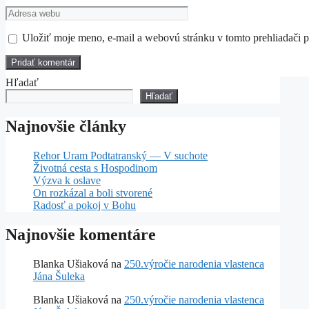
Adresa
webu
Uložiť moje meno, e-mail a webovú stránku v tomto prehliadači 
Hľadať
Hľadať
Najnovšie články
Rehor Uram Podtatranský — V suchote
Životná cesta s Hospodinom
Výzva k oslave
On rozkázal a boli stvorené
Radosť a pokoj v Bohu
Najnovšie komentáre
Blanka Ušiaková
na
250.výročie narodenia vlastenca
Jána Šuleka
Blanka Ušiaková
na
250.výročie narodenia vlastenca