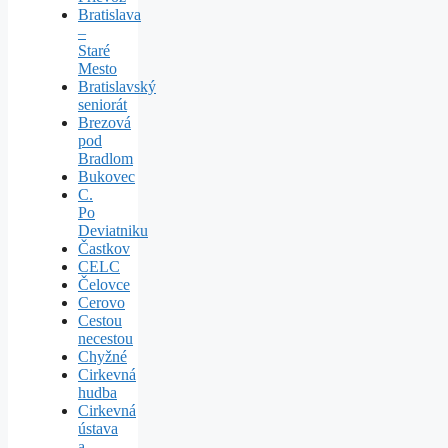
Bratislava
–
Staré
Mesto
Bratislavský
seniorát
Brezová
pod
Bradlom
Bukovec
C.
Po
Deviatniku
Častkov
CELC
Čelovce
Cerovo
Cestou
necestou
Chyžné
Cirkevná
hudba
Cirkevná
ústava
a