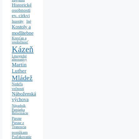
Historické
osobnosti
ev. cirkvi
Iné
Inzeráty
Kostoly a
modlitebne
Kresťan a
spoločnosť
Kázeň
Liturgické
alternatívy
Martin
Luther
Mládež
Nedeľa
večnosti
Náboženská
výchova
Nápadník
Pamiatka
Reformácie
Piesne
Piesne z
Tranoscia
ponúkam
Poďakovanie