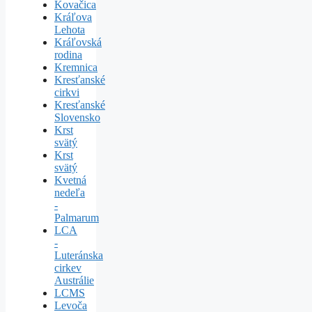
Kovačica
Kráľova
Lehota
Kráľovská
rodina
Kremnica
Kresťanské
cirkvi
Kresťanské
Slovensko
Krst
svätý
Krst
svätý
Kvetná
nedeľa
-
Palmarum
LCA
-
Luteránska
cirkev
Austrálie
LCMS
Levoča