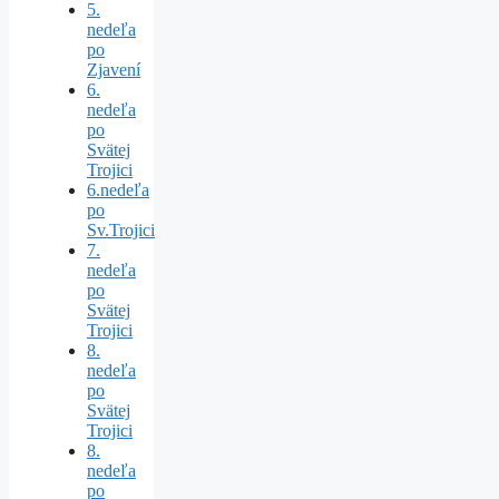
5.
nedeľa
po
Zjavení
6.
nedeľa
po
Svätej
Trojici
6.nedeľa
po
Sv.Trojici
7.
nedeľa
po
Svätej
Trojici
8.
nedeľa
po
Svätej
Trojici
8.
nedeľa
po