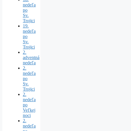
nedeľa
po
Sv.
Trojici
19.
nedeľa
po
Sv.
Trojici
2.
adventná
nedeľa
2.
nedeľa
po
Sv.
Trojici
2.
nedeľa
po
Veľkej
noci
2.
nedeľa