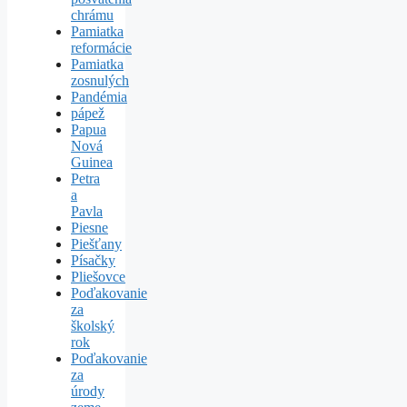
chrámu
Pamiatka
reformácie
Pamiatka
zosnulých
Pandémia
pápež
Papua
Nová
Guinea
Petra
a
Pavla
Piesne
Piešťany
Písačky
Pliešovce
Poďakovanie
za
školský
rok
Poďakovanie
za
úrody