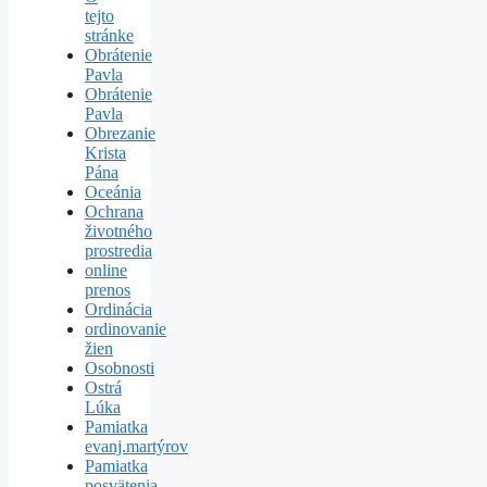
tejto
stránke
Obrátenie
Pavla
Obrátenie
Pavla
Obrezanie
Krista
Pána
Oceánia
Ochrana
životného
prostredia
online
prenos
Ordinácia
ordinovanie
žien
Osobnosti
Ostrá
Lúka
Pamiatka
evanj.martýrov
Pamiatka
posvätenia