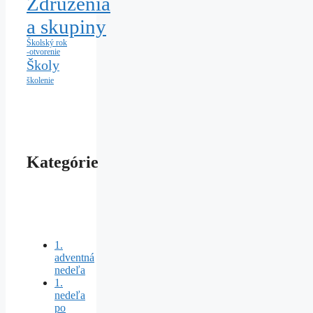
Združenia
a skupiny
Školský rok
-otvorenie
Školy
školenie
Kategórie
1.
adventná
nedeľa
1.
nedeľa
po