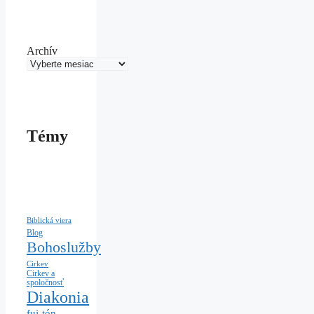
Archív
Témy
Biblická viera
Blog
Bohoslužby
Cirkev
Cirkev a
spoločnosť
Diakonia
fuj-tón