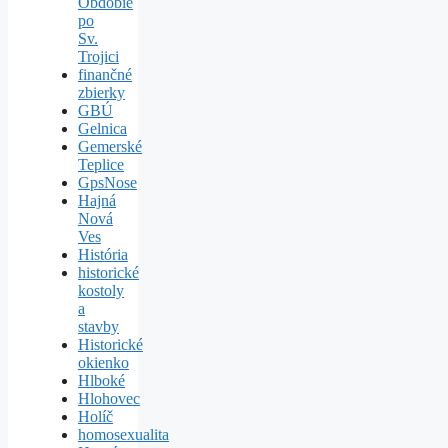
Obdobie
po
Sv.
Trojici
finančné
zbierky
GBÚ
Gelnica
Gemerské
Teplice
GpsNose
Hajná
Nová
Ves
História
historické
kostoly
a
stavby
Historické
okienko
Hlboké
Hlohovec
Holíč
homosexualita