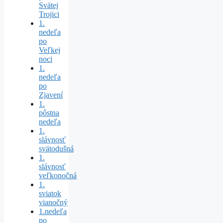
Svätej
Trojici
1.
nedeľa
po
Veľkej
noci
1.
nedeľa
po
Zjavení
1.
pôstna
nedeľa
1.
slávnosť
svätodušná
1.
slávnosť
veľkonočná
1.
sviatok
vianočný
1.nedeľa
po