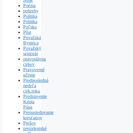
zeme
Poézia
pohreby
Politika
Politika
Poľsko
Pôst
Považská
Bystrica
Považský
seniorát
pravoslávna
cirkev
Pravoverné
učenie
Predposledná
nedeľa
cirk.roku
Predstavenie
Krista
Pána
Prenasledovanie
kresťanov
Prešov
prezidentské