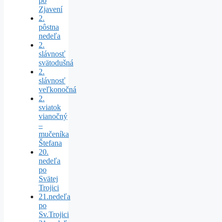
po
Zjavení
2.
pôstna
nedeľa
2.
slávnosť
svätodušná
2.
slávnosť
veľkonočná
2.
sviatok
vianočný
–
mučeníka
Štefana
20.
nedeľa
po
Svätej
Trojici
21.nedeľa
po
Sv.Trojici