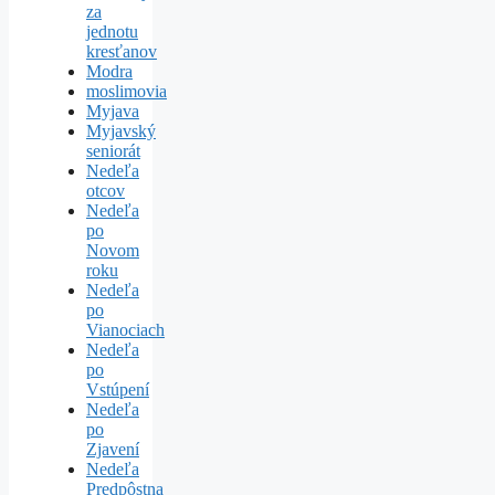
za
jednotu
kresťanov
Modra
moslimovia
Myjava
Myjavský
seniorát
Nedeľa
otcov
Nedeľa
po
Novom
roku
Nedeľa
po
Vianociach
Nedeľa
po
Vstúpení
Nedeľa
po
Zjavení
Nedeľa
Predpôstna