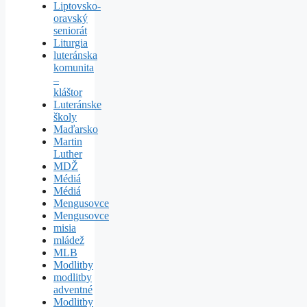
Liptovsko-
oravský
seniorát
Liturgia
luteránska
komunita
–
kláštor
Luteránske
školy
Maďarsko
Martin
Luther
MDŽ
Médiá
Médiá
Mengusovce
Mengusovce
misia
mládež
MLB
Modlitby
modlitby
adventné
Modlitby