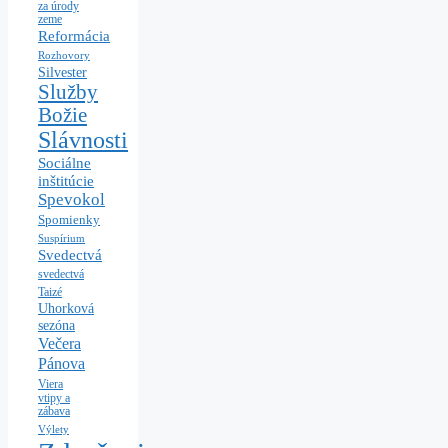
za úrody
zeme
Reformácia
Rozhovory
Silvester
Služby
Božie
Slávnosti
Sociálne
inštitúcie
Spevokol
Spomienky
Suspírium
Svedectvá
svedectvá
Taizé
Uhorková
sezóna
Večera
Pánova
Viera
vtipy a
zábava
Výlety