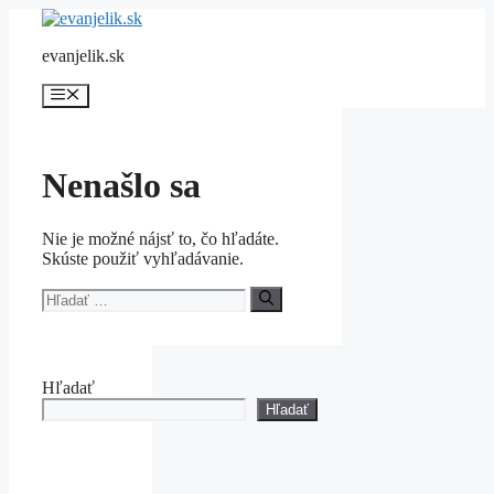
Preskočiť
na
evanjelik.sk
obsah
Menu
Nenašlo sa
Nie je možné nájsť to, čo hľadáte.
Skúste použiť vyhľadávanie.
Hľadať:
Hľadať
Hľadať