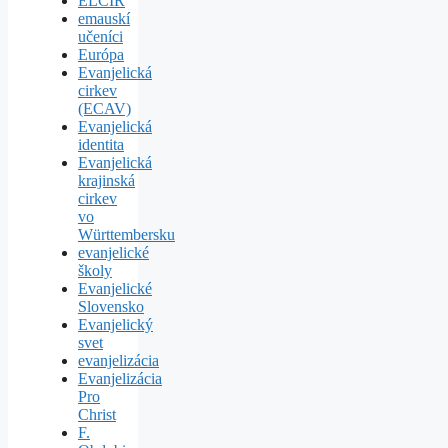
ELCIR
emauskí
učeníci
Európa
Evanjelická
cirkev
(ECAV)
Evanjelická
identita
Evanjelická
krajinská
cirkev
vo
Württembersku
evanjelické
školy
Evanjelické
Slovensko
Evanjelický
svet
evanjelizácia
Evanjelizácia
Pro
Christ
F.