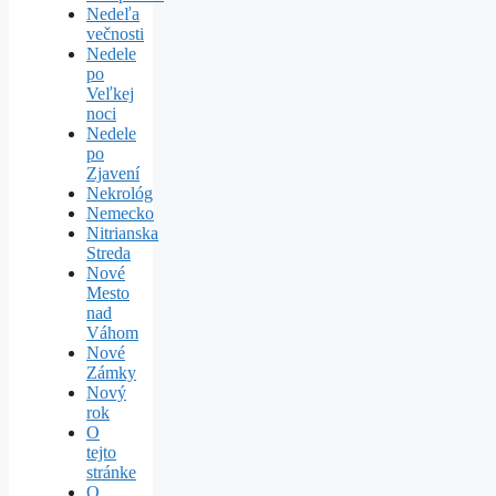
Nedeľa
večnosti
Nedele
po
Veľkej
noci
Nedele
po
Zjavení
Nekrológ
Nemecko
Nitrianska
Streda
Nové
Mesto
nad
Váhom
Nové
Zámky
Nový
rok
O
tejto
stránke
O