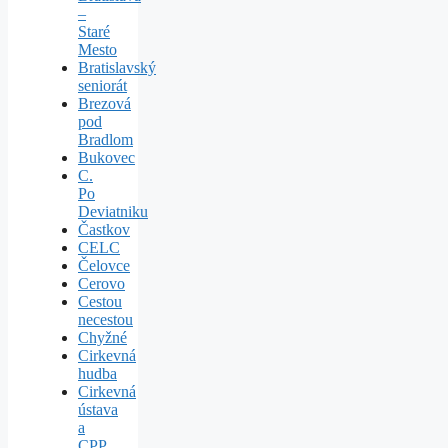
–
Staré
Mesto
Bratislavský
seniorát
Brezová
pod
Bradlom
Bukovec
C.
Po
Deviatniku
Častkov
CELC
Čelovce
Cerovo
Cestou
necestou
Chyžné
Cirkevná
hudba
Cirkevná
ústava
a
CPP