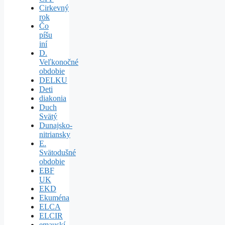
Cirkevný
rok
Čo
píšu
iní
D.
Veľkonočné
obdobie
DELKU
Deti
diakonia
Duch
Svätý
Dunajsko-
nitriansky
E.
Svätodušné
obdobie
EBF
UK
EKD
Ekuména
ELCA
ELCIR
emauskí