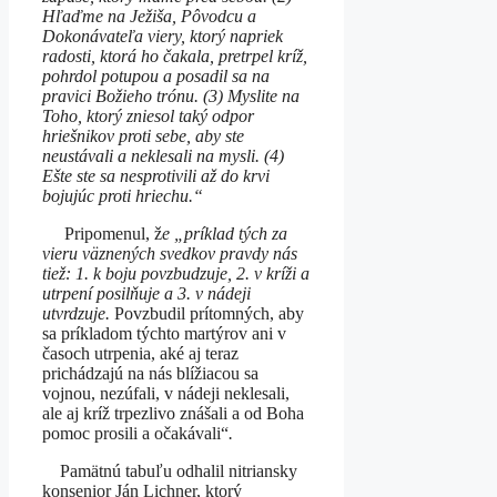
Hľaďme na Ježiša, Pôvodcu a
Dokonávateľa viery, ktorý napriek
radosti, ktorá ho čakala, pretrpel kríž,
pohrdol potupou a posadil sa na
pravici Božieho trónu. (3) Myslite na
Toho, ktorý zniesol taký odpor
hriešnikov proti sebe, aby ste
neustávali a neklesali na mysli. (4)
Ešte ste sa nesprotivili až do krvi
bojujúc proti hriechu.“
Pripomenul, ž
e „príklad tých za
vieru väznených svedkov pravdy nás
tiež: 1. k boju povzbudzuje, 2. v kríži a
utrpení posilňuje a 3. v nádeji
utvrdzuje.
Povzbudil prítomných, aby
sa príkladom týchto martýrov ani v
časoch utrpenia, aké aj teraz
prichádzajú na nás blížiacou sa
vojnou, nezúfali, v nádeji neklesali,
ale aj kríž trpezlivo znášali a od Boha
pomoc prosili a očakávali“
.
Pamätnú tabuľu odhalil nitriansky
konsenior Ján Lichner, ktorý