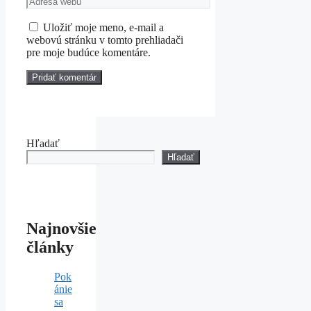
webu
Uložiť moje meno, e-mail a
webovú stránku v tomto prehliadači
pre moje budúce komentáre.
Hľadať
Hľadať
Najnovšie
články
Pok
ánie
sa