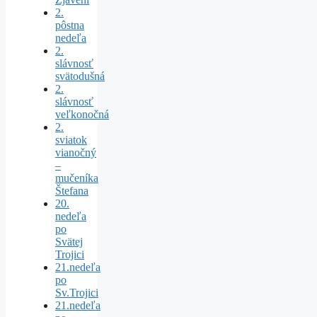
2.
pôstna
nedeľa
2.
slávnosť
svätodušná
2.
slávnosť
veľkonočná
2.
sviatok
vianočný
–
mučeníka
Štefana
20.
nedeľa
po
Svätej
Trojici
21.nedeľa
po
Sv.Trojici
21.nedeľa