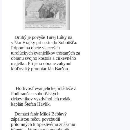
Druhý je povyše Turej Lúky na
vŕšku Hrajky pri ceste do Sobotišťa.
Pripomína obete viacerých
turolúckych evanjelikov trestaných za
obranu svojho kostola a cirkevného
majetku. Pri jeho obrane zahynul
kráľovský pronotár Ján Báršon.
Horlivosť evanjelickej mládeže z
Podbranča a sobotištských
cirkevníkov vyzdvihol ich rodák,
kaplán Štefan Havlík.
Domáci farár Miloš Beblavý
zápalistou rečou povzbudil
prítomných k trpezlivému znášaniu
trápenia, ktoré práve vypuknutie