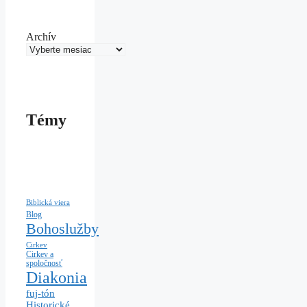
Archív
Témy
Biblická viera
Blog
Bohoslužby
Cirkev
Cirkev a
spoločnosť
Diakonia
fuj-tón
Historické