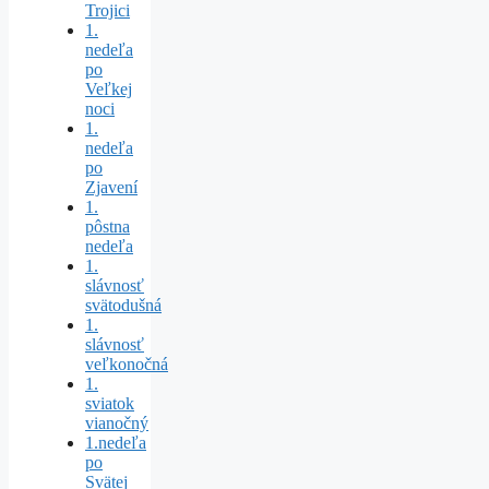
Trojici
1.
nedeľa
po
Veľkej
noci
1.
nedeľa
po
Zjavení
1.
pôstna
nedeľa
1.
slávnosť
svätodušná
1.
slávnosť
veľkonočná
1.
sviatok
vianočný
1.nedeľa
po
Svätej