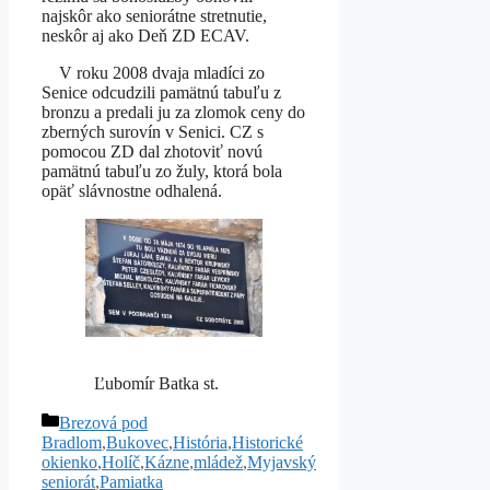
najskôr ako seniorátne stretnutie,
neskôr aj ako Deň ZD ECAV.
V roku 2008 dvaja mladíci zo
Senice odcudzili pamätnú tabuľu z
bronzu a predali ju za zlomok ceny do
zberných surovín v Senici. CZ s
pomocou ZD dal zhotoviť novú
pamätnú tabuľu zo žuly, ktorá bola
opäť slávnostne odhalená.
Ľubomír Batka st.
Kategórie
Brezová pod
Bradlom
,
Bukovec
,
História
,
Historické
okienko
,
Holíč
,
Kázne
,
mládež
,
Myjavský
seniorát
,
Pamiatka