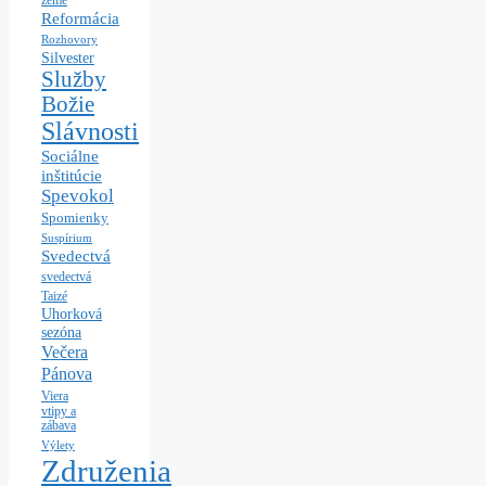
zeme
Reformácia
Rozhovory
Silvester
Služby
Božie
Slávnosti
Sociálne
inštitúcie
Spevokol
Spomienky
Suspírium
Svedectvá
svedectvá
Taizé
Uhorková
sezóna
Večera
Pánova
Viera
vtipy a
zábava
Výlety
Združenia