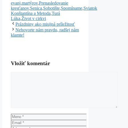
evanj.martýrov
,
Prenasledovanie
kresťanov
,
Senica
,
Sobotište
,
Spomíname
,
Sviatok
Konštantína a Metoda
,
Turá
Lúka
,
Život v cirkvi
Prázdniny ako misijná príležitosť
Nehovorte nám pravdu, radšej nám
klamte!
Vložiť komentár
Komentár
Meno
Email
Adresa