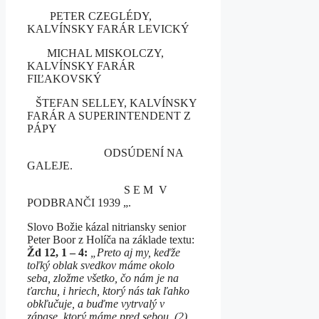
PETER CZEGLÉDY,
KALVÍNSKY FARÁR LEVICKÝ
MICHAL MISKOLCZY,
KALVÍNSKY FARÁR
FIĽAKOVSKÝ
ŠTEFAN SELLEY, KALVÍNSKY
FARÁR A SUPERINTENDENT Z
PÁPY
ODSÚDENÍ NA
GALEJE.
S E M V
PODBRANČI 1939 „.
Slovo Božie kázal nitriansky senior
Peter Boor z Holíča na základe textu:
Žd 12, 1 – 4:
„
Preto aj my, keďže
toľký oblak svedkov máme okolo
seba, zložme všetko, čo nám je na
ťarchu, i hriech, ktorý nás tak ľahko
obkľučuje, a buďme vytrvalý v
zápase, ktorý máme pred sebou. (2)