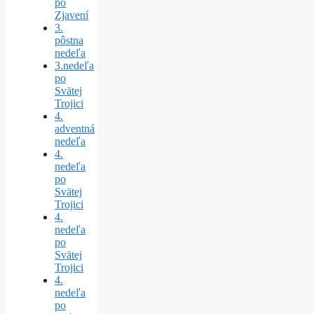
po
Zjavení
3.
pôstna
nedeľa
3.nedeľa
po
Svätej
Trojici
4.
adventná
nedeľa
4.
nedeľa
po
Svätej
Trojici
4.
nedeľa
po
Svätej
Trojici
4.
nedeľa
po