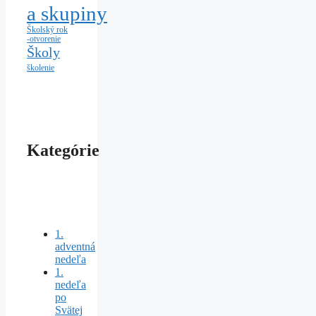
a skupiny
Školský rok
-otvorenie
Školy
školenie
Kategórie
1.
adventná
nedeľa
1.
nedeľa
po
Svätej