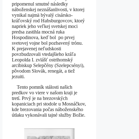
pripomenul smutné následky
náboženskej neznášanlivosti, v ktorej
vynikal najmä bývalý cisársko-
kráľovský rod Habsburgovcov, ktorý
napriek jeho veľkej svetskej moci
predsa zastihla mocná ruka
Hospodinova, keď bol po prvej
svetovej vojne bol pozbavený trónu.
K prejavenej neľudskosti
povzbudzovali vtedajšieho kráľa
Leopolda I. zvlášť ostrihomský
arcibiskup Selepčény (Szelepcsényi),
pôvodom Slovák, renegát, a tiež
jezuiti.
Tento pomník stálosti našich
predkov vo viere v našom kraji je
tretí. Prvý je na brezovských
kopaniciach pri stodole u Mosnáčkov,
kde brezovania počas náboženského
útlaku vykonávali tajné služby Božie.