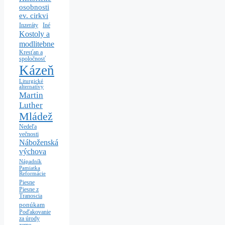
osobnosti
ev. cirkvi
Iné
Inzeráty
Kostoly a
modlitebne
Kresťan a
spoločnosť
Kázeň
Liturgické
alternatívy
Martin
Luther
Mládež
Nedeľa
večnosti
Náboženská
výchova
Nápadník
Pamiatka
Reformácie
Piesne
Piesne z
Tranoscia
ponúkam
Poďakovanie
za úrody