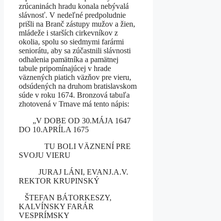
zrúcaninách hradu konala nebývalá
slávnosť. V nedeľné predpoludnie
prišli na Branč zástupy mužov a žien,
mládeže i starších cirkevníkov z
okolia, spolu so siedmymi farármi
seniorátu, aby sa zúčastnili slávnosti
odhalenia pamätníka a pamätnej
tabule pripomínajúcej v hrade
väznených piatich väzňov pre vieru,
odsúdených na druhom bratislavskom
súde v roku 1674. Bronzová tabuľa
zhotovená v Trnave má tento nápis:
„V DOBE OD 30.MÁJA 1647
DO 10.APRÍLA 1675
TU BOLI VÄZNENÍ PRE
SVOJU VIERU
JURAJ LÁNI, EVANJ.A.V.
REKTOR KRUPINSKÝ
ŠTEFAN BÁTORKESZY,
KALVÍNSKY FARÁR
VESPRÍMSKY