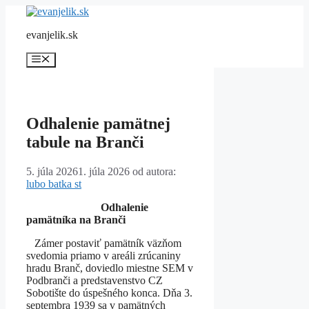
Preskočiť
na
evanjelik.sk
obsah
Menu
Odhalenie pamätnej
tabule na Branči
5. júla 2026
1. júla 2026
od autora:
lubo batka st
Odhalenie
pamätníka na Branči
Zámer postaviť pamätník väzňom
svedomia priamo v areáli zrúcaniny
hradu Branč, doviedlo miestne SEM v
Podbranči a predstavenstvo CZ
Sobotište do úspešného konca. Dňa 3.
septembra 1939 sa v pamätných