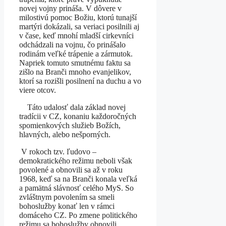
novej vojny prináša. V dôvere v
milostivú pomoc Božiu, ktorú tunajší
martýri dokázali, sa veriaci posilnili aj
v čase, keď mnohí mladší cirkevníci
odchádzali na vojnu, čo prinášalo
rodinám veľké trápenie a zármutok.
Napriek tomuto smutnému faktu sa
zišlo na Branči mnoho evanjelikov,
ktorí sa rozišli posilnení na duchu a vo
viere otcov.
Táto udalosť dala základ novej
tradícii v CZ, konaniu každoročných
spomienkových služieb Božích,
hlavných, alebo nešporných.
V rokoch tzv. ľudovo –
demokratického režimu neboli však
povolené a obnovili sa až v roku
1968, keď sa na Branči konala veľká
a pamätná slávnosť celého MyS. So
zvláštnym povolením sa smeli
bohoslužby konať len v rámci
domáceho CZ. Po zmene politického
režimu sa bohoslužby obnovili