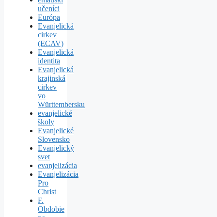
učeníci
Európa
Evanjelická
cirkev
(ECAV)
Evanjelická
identita
Evanjelická
krajinská
cirkev
vo
Württembersku
evanjelické
školy
Evanjelické
Slovensko
Evanjelický
svet
evanjelizácia
Evanjelizácia
Pro
Christ
F.
Obdobie