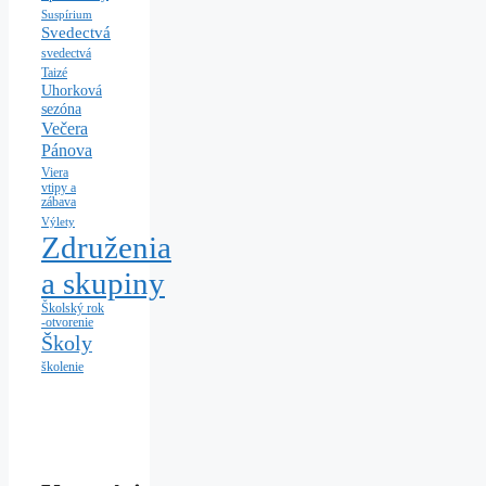
Suspírium
Svedectvá
svedectvá
Taizé
Uhorková
sezóna
Večera
Pánova
Viera
vtipy a
zábava
Výlety
Združenia
a skupiny
Školský rok
-otvorenie
Školy
školenie