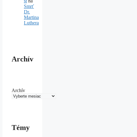
st
na
Smrť
Dr.
Martina
Luthera
Archív
Archív
Témy