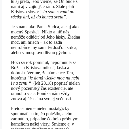
tu aj preto, lebo vieme, že On bude s
nami aj v zajtrajšie ráno. Stále platí
Kristovo slovo:
“Ja som s vami po
všetky dni, až do konca sveta”.
Je s nami ako Pán a Sudca, ale aj ako
mocný Spasiteľ. Nikto a nič nás
nemôže odlúčiť od Jeho lásky. Žiadna
moc, ani hriech – ak to azda
neurobíme my sami tvrdosťou srdca,
alebo samospravodlivou pýchou.
Hoci sa rok pominul, nepominula sa
Božia a Kristova milosť, láska a
dobrota. Veríme, že nám chce Ten,
ktorému
“je daná všetka moc na nebi
i na zemi “
(Mt 28,18) popriať nielen
nový pozemský čas existencie, ale
omnoho viac. Ponúka nám vždy
znova aj účasť na svojej večnosti.
Preto smieme nielen nostalgicky
spomínať na to, čo potešilo, alebo
zarmútilo, prípadne čo bolo próbnym
kameňom našej viery. Smieme aj v