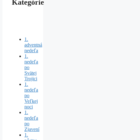
Kategórie
1.
adventná
nedeľa
1.
nedeľa
po
Svätej
Trojici
1.
nedeľa
po
Veľkej
noci
1.
nedeľa
po
Zjavení
1.