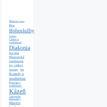
Biblická viera
Blog
Bohoslužby
Cirkev
Cirkev a
spoločnosť
Diakonia
fuj-tón
Historické
osobnosti
ev. cirkvi
Iné
Inzeráty
Kostoly a
modlitebne
Kresťan a
spoločnosť
Kázeň
Liturgické
alternatívy
Martin