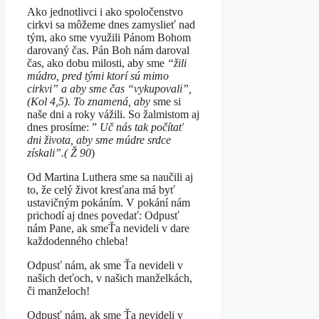
Ako jednotlivci i ako spoločenstvo
cirkvi sa môžeme dnes zamyslieť nad
tým, ako sme využili Pánom Bohom
darovaný čas. Pán Boh nám daroval
čas, ako dobu milosti, aby sme
“žili
múdro, pred tými ktorí sú mimo
cirkvi” a aby sme čas “vykupovali”,
(Kol 4,5). To znamená, aby
sme si
naše dni a roky vážili. So žalmistom aj
dnes prosíme: ”
Uč nás tak počítať
dni života, aby sme múdre srdce
získali”.( Ž 90
)
Od Martina Luthera sme sa naučili aj
to, že celý život kresťana má byť
ustavičným pokáním. V pokání nám
prichodí aj dnes povedať: Odpusť
nám Pane, ak smeŤa nevideli v dare
každodenného chleba!
Odpusť nám, ak sme Ťa nevideli v
našich deťoch, v našich manželkách,
či manželoch!
Odpusť nám, ak sme Ťa nevideli v