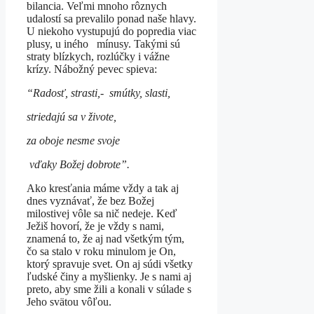
bilancia. Veľmi mnoho rôznych
udalostí sa prevalilo ponad naše hlavy.
U niekoho vystupujú do popredia viac
plusy, u iného mínusy. Takými sú
straty blízkych, rozlúčky i vážne
krízy. Nábožný pevec spieva:
“Radosť, strasti,- smútky, slasti,
striedajú sa v živote,
za oboje nesme svoje
vďaky Božej dobrote”.
Ako kresťania máme vždy a tak aj
dnes vyznávať, že bez Božej
milostivej vôle sa nič nedeje. Keď
Ježiš hovorí, že je vždy s nami,
znamená to, že aj nad všetkým tým,
čo sa stalo v roku minulom je On,
ktorý spravuje svet. On aj súdi všetky
ľudské činy a myšlienky. Je s nami aj
preto, aby sme žili a konali v súlade s
Jeho svätou vôľou.