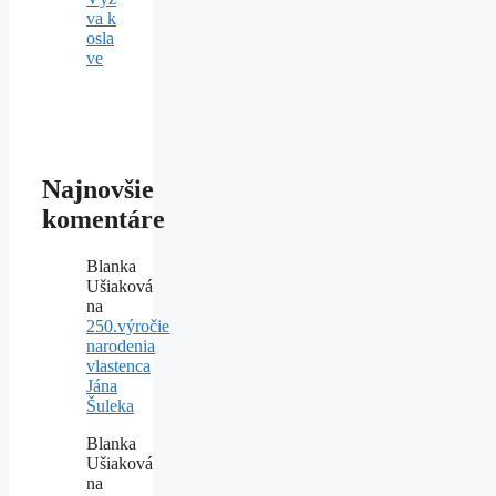
va k
osla
ve
Najnovšie
komentáre
Blanka
Ušiaková
na
250.výročie
narodenia
vlastenca
Jána
Šuleka
Blanka
Ušiaková
na