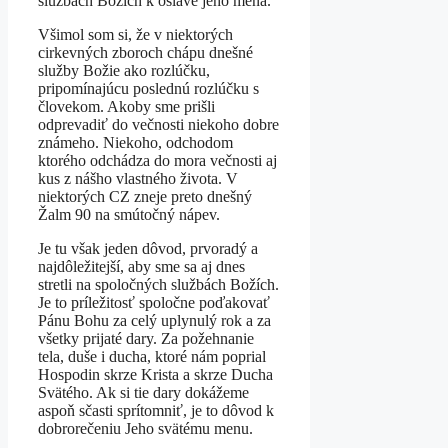
službách Božích k oslave jeho mena.
Všimol som si, že v niektorých
cirkevných zboroch chápu dnešné
služby Božie ako rozlúčku,
pripomínajúcu poslednú rozlúčku s
človekom. Akoby sme prišli
odprevadiť do večnosti niekoho dobre
známeho. Niekoho, odchodom
ktorého odchádza do mora večnosti aj
kus z nášho vlastného života. V
niektorých CZ zneje preto dnešný
Žalm 90 na smútočný nápev.
Je tu však jeden dôvod, prvoradý a
najdôležitejší, aby sme sa aj dnes
stretli na spoločných službách Božích.
Je to príležitosť spoločne poďakovať
Pánu Bohu za celý uplynulý rok a za
všetky prijaté dary. Za požehnanie
tela, duše i ducha, ktoré nám poprial
Hospodin skrze Krista a skrze Ducha
Svätého. Ak si tie dary dokážeme
aspoň sčasti sprítomniť, je to dôvod k
dobrorečeniu Jeho svätému menu.