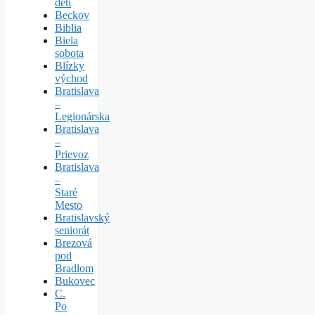
deti
Beckov
Biblia
Biela
sobota
Blízky
východ
Bratislava
–
Legionárska
Bratislava
–
Prievoz
Bratislava
–
Staré
Mesto
Bratislavský
seniorát
Brezová
pod
Bradlom
Bukovec
C.
Po