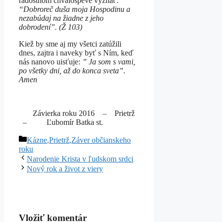
radostnom chválospeve vyznať:
“Dobroreč duša moja Hospodinu a
nezabúdaj na žiadne z jeho
dobrodení”. (Ž 103)
Kiež by sme aj my všetci zatúžili
dnes, zajtra i naveky byť s Ním, keď
nás nanovo uisťuje:
” Ja som s vami,
po všetky dni, až do konca sveta”.
Amen
Závierka roku 2016 – Prietrž
–
Ľubomír Batka st.
Kategórie
Kázne
,
Prietrž
,
Záver občianskeho
roku
Narodenie Krista v ľudskom srdci
Nový rok a život z viery
Vložiť komentár