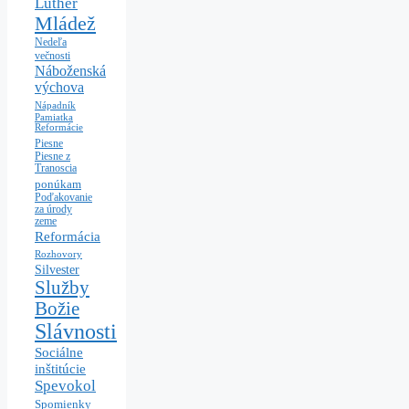
Luther
Mládež
Nedeľa
večnosti
Náboženská
výchova
Nápadník
Pamiatka
Reformácie
Piesne
Piesne z
Tranoscia
ponúkam
Poďakovanie
za úrody
zeme
Reformácia
Rozhovory
Silvester
Služby
Božie
Slávnosti
Sociálne
inštitúcie
Spevokol
Spomienky