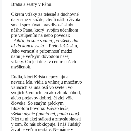
Bratia a sestry v Pánu!
Okrem vďaky za telesné a duchovné
dary sme v každej chvíli nášho života
smeli spoznávať pravdivosť sľubu
nášho Pána, ktorý svojim učeníkom
pre vstúpením na nebo povedal:
“Ajhľa, ja som s vami, po všetky dni,
až do konca sveta”.
Preto
Ježiš sám,
Jeho vernosť a prítomnosť medzi
nami je veľkým dôvodom našej
vďaky. On je i dnes v centre našich
myšlienok.
Ľudia, ktorí Krista nepoznajú a
neveria Mu, vidia a vnímajú množstvo
valiacich sa udalostí vo svete i vo
svojich životoch len ako zhluk náhod,
alebo prejavov dobrej, či zlej vôle
človeka. So starým gréckym
filozofom hovoria:
Všetko tečie,
všetko plynie ( panta rei, panta chor).
Niet tu nijakej stálosti a zmysluplnosti
v tom, čo nás obklopuje. I náš ľudský
život je veľmi nestály. Nemáme v