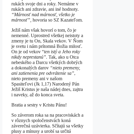
rukách svoje dni a roky. Nemáme v
rukách ani zdravie, ani iné hodnoty.
“Márnosť nad márnosť, všetko je
márnosť”,
hovoria so SZ Kazateľom.
Ježiš nám však hovorí o tom, čo je
nemenné. Uprostred všetkej neistoty a
zmeny je tu On, Skala vekov. V Ňom
je svetu i nám prítomná Božia milosť.
On je od vekov “
ten istý a Jeho roky
nikdy neprestanú”.
Tak, ako u Otca
nebeského a Darcu všetkých dobrých
a dokonalých darov
“nieto premeny,
ani zatienenia pre odvrátenie sa”
,
nieto premeny ani v našom
Spasiteľovi (Jk 1,17) Narodený Pán
Ježiš Kristus je naša nádej dnes, zajtra
i naveky, až do konca sveta.
Bratia a sestry v Kristu Pánu!
So záverom roka sa na pracoviskách a
v rôznych spoločenstvách koná
záverečná uzávierka. Sčítajú sa všetky
plusy a mínusy a urobí sa určitá