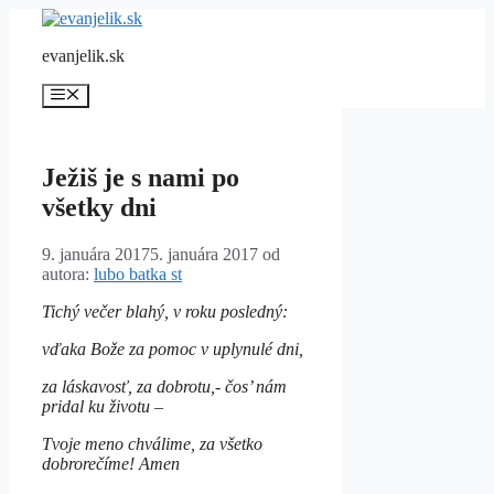
Preskočiť
na
evanjelik.sk
obsah
Menu
Ježiš je s nami po
všetky dni
9. januára 2017
5. januára 2017
od
autora:
lubo batka st
Tichý večer blahý,
v roku posledný:
vďaka Bože za pomoc
v uplynulé dni,
za láskavosť, za dobrotu,-
čos’ nám
pridal ku životu –
Tvoje meno chválime,
za všetko
dobrorečíme! Amen