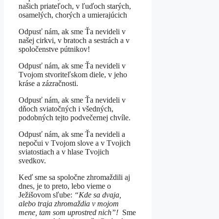
našich priateľoch, v ľuďoch starých,
osamelých, chorých a umierajúcich
Odpusť nám, ak sme Ťa nevideli v
našej cirkvi, v bratoch a sestrách a v
spoločenstve pútnikov!
Odpusť nám, ak sme Ťa nevideli v
Tvojom stvoriteľskom diele, v jeho
kráse a zázračnosti.
Odpusť nám, ak sme Ťa nevideli v
dňoch sviatočných i všedných,
podobných tejto podvečernej chvíle.
Odpusť nám, ak sme Ťa nevideli a
nepočui v Tvojom slove a v Tvojich
sviatostiach a v hlase Tvojich
svedkov.
Keď sme sa spoločne zhromaždili aj
dnes, je to preto, lebo vieme o
Ježišovom sľube:
“Kde sa dvaja,
alebo traja zhromaždia v mojom
mene, tam som uprostred nich”!
Sme