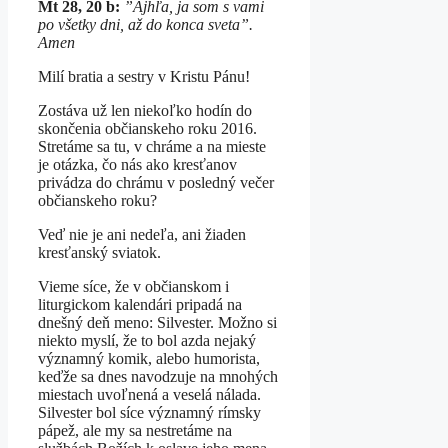
Mt 28, 20 b:
”Ajhľa, ja som s vami
po všetky dni, až do konca sveta”.
Amen
Milí bratia a sestry v Kristu Pánu!
Zostáva už len niekoľko hodín do
skončenia občianskeho roku 2016.
Stretáme sa tu, v chráme a na mieste
je otázka, čo nás ako kresťanov
privádza do chrámu v posledný večer
občianskeho roku?
Veď nie je ani nedeľa, ani žiaden
kresťanský sviatok.
Vieme síce, že v občianskom i
liturgickom kalendári pripadá na
dnešný deň meno: Silvester. Možno si
niekto myslí, že to bol azda nejaký
významný komik, alebo humorista,
keďže sa dnes navodzuje na mnohých
miestach uvoľnená a veselá nálada.
Silvester bol síce významný rímsky
pápež, ale my sa nestretáme na