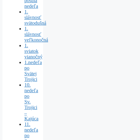
pôstna
nedeľa
1.
slávnosť
svätodušná
1.
slávnosť
veľkonočná
1.
sviatok
vianočný
1.nedeľa
po
Svätej
Trojici
10.
nedeľa
po
Sv.
Trojici
–
Kajúca
11.
nedeľa
po