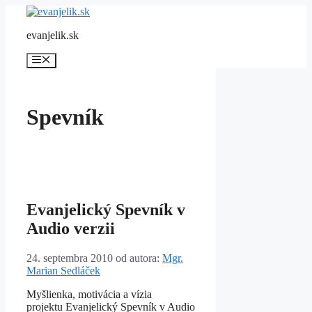
Preskočiť
na
evanjelik.sk
obsah
Menu
Spevník
Evanjelický Spevník v
Audio verzii
24. septembra 2010
od autora:
Mgr.
Marian Sedláček
Myšlienka, motivácia a vízia
projektu Evanjelický Spevník v Audio