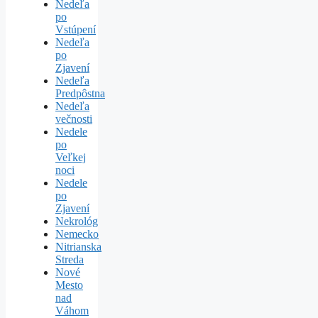
Nedeľa
po
Vstúpení
Nedeľa
po
Zjavení
Nedeľa
Predpôstna
Nedeľa
večnosti
Nedele
po
Veľkej
noci
Nedele
po
Zjavení
Nekrológ
Nemecko
Nitrianska
Streda
Nové
Mesto
nad
Váhom