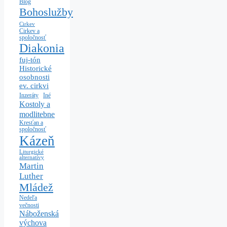
Blog
Bohoslužby
Cirkev
Cirkev a
spoločnosť
Diakonia
fuj-tón
Historické
osobnosti
ev. cirkvi
Iné
Inzeráty
Kostoly a
modlitebne
Kresťan a
spoločnosť
Kázeň
Liturgické
alternatívy
Martin
Luther
Mládež
Nedeľa
večnosti
Náboženská
výchova