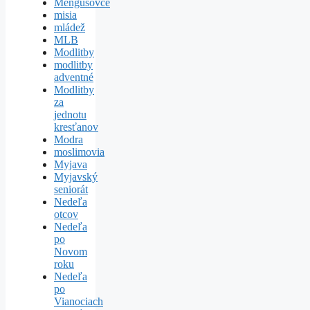
Mengusovce
misia
mládež
MLB
Modlitby
modlitby
adventné
Modlitby
za
jednotu
kresťanov
Modra
moslimovia
Myjava
Myjavský
seniorát
Nedeľa
otcov
Nedeľa
po
Novom
roku
Nedeľa
po
Vianociach