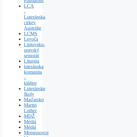
Palmarum
LCA
-
Luteránska
cirkev
Austrálie
LCMS
Levoča
Liptovsko-
oravský
seniorát
Liturgia
luteránska
komunita
–
kláštor
Luteránske
školy
Maďarsko
Martin
Luther
MDŽ
Médiá
Médiá
Mengusovce