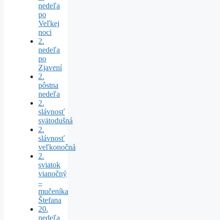
nedeľa
po
Veľkej
noci
2.
nedeľa
po
Zjavení
2.
pôstna
nedeľa
2.
slávnosť
svätodušná
2.
slávnosť
veľkonočná
2.
sviatok
vianočný
–
mučeníka
Štefana
20.
nedeľa