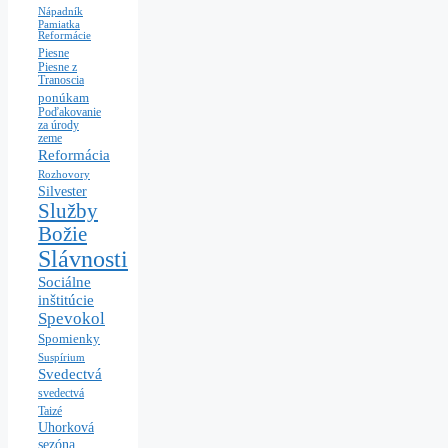
Nápadník
Pamiatka
Reformácie
Piesne
Piesne z
Tranoscia
ponúkam
Poďakovanie
za úrody
zeme
Reformácia
Rozhovory
Silvester
Služby
Božie
Slávnosti
Sociálne
inštitúcie
Spevokol
Spomienky
Suspírium
Svedectvá
svedectvá
Taizé
Uhorková
sezóna