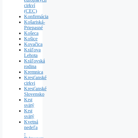
cirkví
(CEC)
Konfirmácia
Košariská-
Priepasné
Košeca
Košice
Kovačica
Kráľova
Lehota
Kráľovská
rodina
Kremnica
Kresťanské
cirkvi
Kresťanské
Slovensko
Krst
svätý
Krst
svätý
Kvetná
nedeľa
-