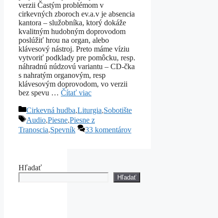
verzii Častým problémom v
cirkevných zboroch ev.a.v je absencia
kantora – služobníka, ktorý dokáže
kvalitným hudobným doprovodom
poslúžiť hrou na organ, alebo
klávesový nástroj. Preto máme víziu
vytvoriť podklady pre pomôcku, resp.
náhradnú núdzovú variantu – CD-čka
s nahratým organovým, resp
klávesovým doprovodom, vo verzii
bez spevu …
Čítať viac
Kategórie
Cirkevná hudba
,
Liturgia
,
Sobotište
Značky
Audio
,
Piesne
,
Piesne z
Tranoscia
,
Spevník
33 komentárov
Hľadať
Hľadať