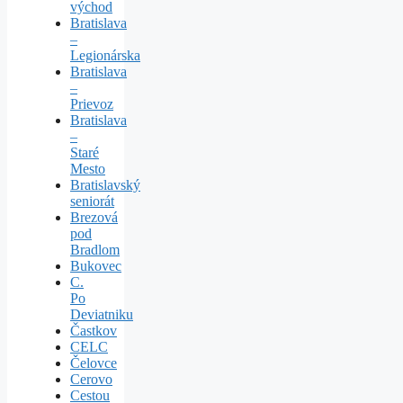
východ
Bratislava
–
Legionárska
Bratislava
–
Prievoz
Bratislava
–
Staré
Mesto
Bratislavský
seniorát
Brezová
pod
Bradlom
Bukovec
C.
Po
Deviatniku
Častkov
CELC
Čelovce
Cerovo
Cestou