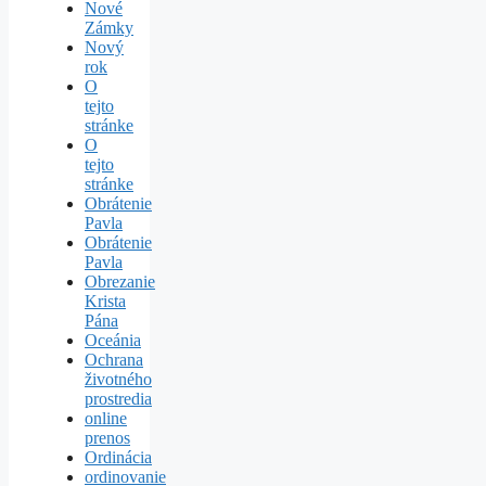
Nové
Zámky
Nový
rok
O
tejto
stránke
O
tejto
stránke
Obrátenie
Pavla
Obrátenie
Pavla
Obrezanie
Krista
Pána
Oceánia
Ochrana
životného
prostredia
online
prenos
Ordinácia
ordinovanie