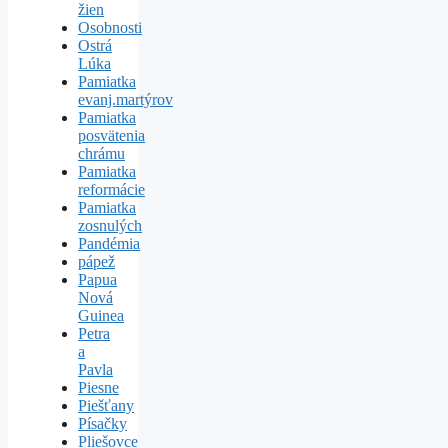
žien
Osobnosti
Ostrá
Lúka
Pamiatka
evanj.martýrov
Pamiatka
posvätenia
chrámu
Pamiatka
reformácie
Pamiatka
zosnulých
Pandémia
pápež
Papua
Nová
Guinea
Petra
a
Pavla
Piesne
Piešťany
Písačky
Pliešovce