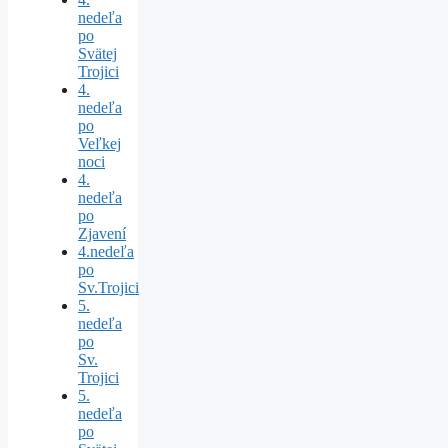
nedeľa
po
Svätej
Trojici
4.
nedeľa
po
Veľkej
noci
4.
nedeľa
po
Zjavení
4.nedeľa
po
Sv.Trojici
5.
nedeľa
po
Sv.
Trojici
5.
nedeľa
po