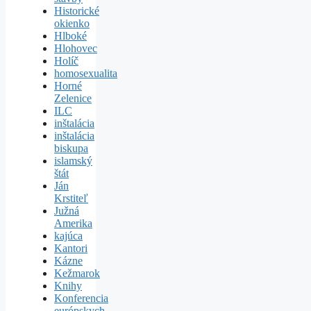
Historické
okienko
Hlboké
Hlohovec
Holíč
homosexualita
Horné
Zelenice
ILC
inštalácia
inštalácia
biskupa
islamský
štát
Ján
Krstiteľ
Južná
Amerika
kajúca
Kantori
Kázne
Kežmarok
Knihy
Konferencia
európskych