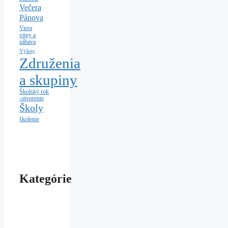
Večera
Pánova
Viera
vtipy a
zábava
Výlety
Združenia
a skupiny
Školský rok
-otvorenie
Školy
školenie
Kategórie