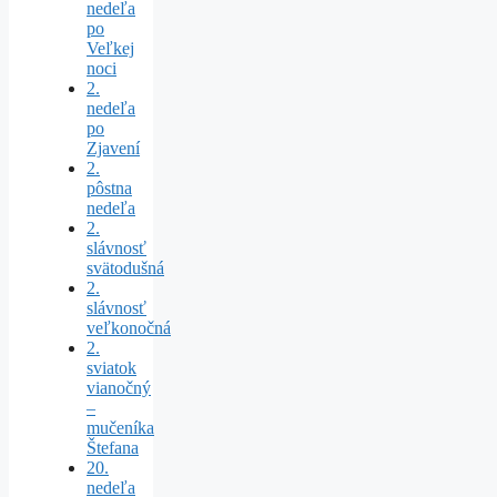
nedeľa
po
Veľkej
noci
2.
nedeľa
po
Zjavení
2.
pôstna
nedeľa
2.
slávnosť
svätodušná
2.
slávnosť
veľkonočná
2.
sviatok
vianočný
–
mučeníka
Štefana
20.
nedeľa