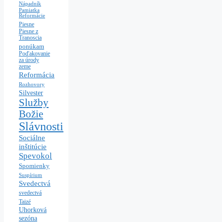
Nápadník
Pamiatka
Reformácie
Piesne
Piesne z
Tranoscia
ponúkam
Poďakovanie
za úrody
zeme
Reformácia
Rozhovory
Silvester
Služby
Božie
Slávnosti
Sociálne
inštitúcie
Spevokol
Spomienky
Suspírium
Svedectvá
svedectvá
Taizé
Uhorková
sezóna