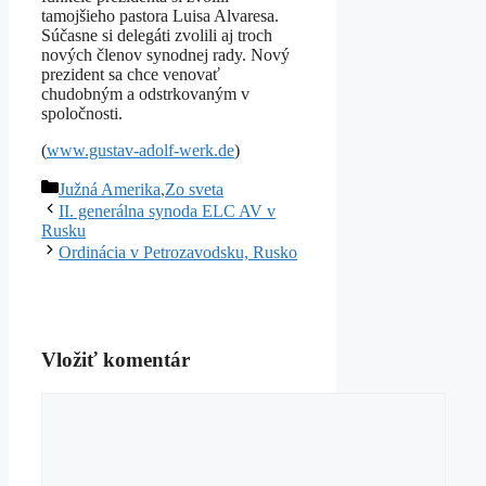
tamojšieho pastora Luisa Alvaresa.
Súčasne si delegáti zvolili aj troch
nových členov synodnej rady. Nový
prezident sa chce venovať
chudobným a odstrkovaným v
spoločnosti.
(
www.gustav-adolf-werk.de
)
Kategórie
Južná Amerika
,
Zo sveta
II. generálna synoda ELC AV v
Rusku
Ordinácia v Petrozavodsku, Rusko
Vložiť komentár
Komentár