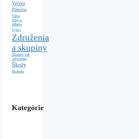
Večera
Pánova
Viera
vtipy a
zábava
Výlety
Združenia
a skupiny
Školský rok
-otvorenie
Školy
školenie
Kategórie