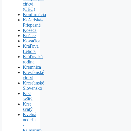
cirkví
(CEC)
Konfirmácia
Košariská-
Priepasné
Košeca
Košice
Kovačica
Kráľova
Lehota
Kráľovská
rodina
Kremnica
Kresťanské
cirkvi
Kresťanské
Slovensko
Krst
svätý
Krst
svätý
Kvetná
nedeľa
-
Palmarum