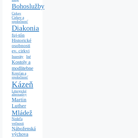
Bohoslužby
Cirkev
Cirkev a
spoločnosť
Diakonia
fuj-tón
Historické
osobnosti
ev. cirkvi
Iné
Inzeráty
Kostoly a
modlitebne
Kresťan a
spoločnosť
Kázeň
Liturgické
alternatívy
Martin
Luther
Mládež
Nedeľa
večnosti
Náboženská
výchova