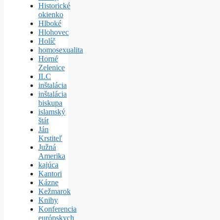
Historické
okienko
Hlboké
Hlohovec
Holíč
homosexualita
Horné
Zelenice
ILC
inštalácia
inštalácia
biskupa
islamský
štát
Ján
Krstiteľ
Južná
Amerika
kajúca
Kantori
Kázne
Kežmarok
Knihy
Konferencia
európskych