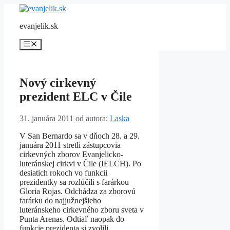
Preskočiť
na
evanjelik.sk
obsah
Menu
Nový cirkevný
prezident ELC v Čile
31. januára 2011
od autora:
Laska
V San Bernardo sa v dňoch 28. a 29.
januára 2011 stretli zástupcovia
cirkevných zborov Evanjelicko-
luteránskej cirkvi v Čile (IELCH). Po
desiatich rokoch vo funkcii
prezidentky sa rozlúčili s farárkou
Gloria Rojas. Odchádza za zborovú
farárku do najjužnejšieho
luteránskeho cirkevného zboru sveta v
Punta Arenas. Odtiaľ naopak do
funkcie prezidenta si zvolili