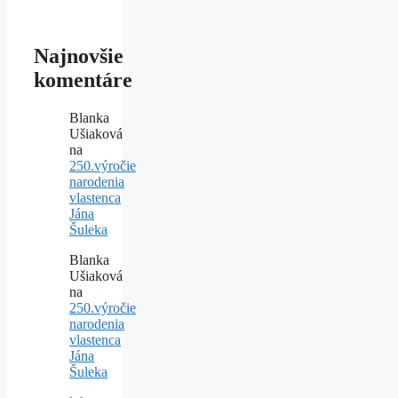
Najnovšie
komentáre
Blanka
Ušiaková
na
250.výročie
narodenia
vlastenca
Jána
Šuleka
Blanka
Ušiaková
na
250.výročie
narodenia
vlastenca
Jána
Šuleka