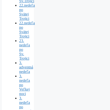
Sv.Trojici
22.nedeľa
po
Svätej
Trojici
22.nedeľa
po
Svätej
Trojici
23.
nedeľa
po
Sv.
Trojici
3.
adventná
nedeľa
3.
nedeľa
po
Veľkej
noci
3.
nedeľa
po