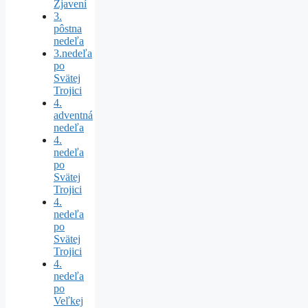
Zjavení
3.
pôstna
nedeľa
3.nedeľa
po
Svätej
Trojici
4.
adventná
nedeľa
4.
nedeľa
po
Svätej
Trojici
4.
nedeľa
po
Svätej
Trojici
4.
nedeľa
po
Veľkej