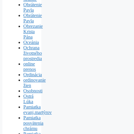
Obrátenie
Pavla
Obrátenie
Pavla
Obrezanie
Krista
Pána
Oceánia
Ochrana
životného
prostredia
online
prenos
Ordinácia
ordinovanie
žien
Osobnosti
Ostrá
Lúka
Pamiatka
evanj.martýrov
Pamiatka
posvätenia
chrámu
Pamiatka