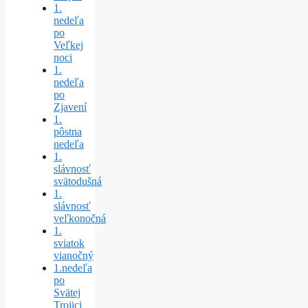
1.
nedeľa
po
Veľkej
noci
1.
nedeľa
po
Zjavení
1.
pôstna
nedeľa
1.
slávnosť
svätodušná
1.
slávnosť
veľkonočná
1.
sviatok
vianočný
1.nedeľa
po
Svätej
Trojici