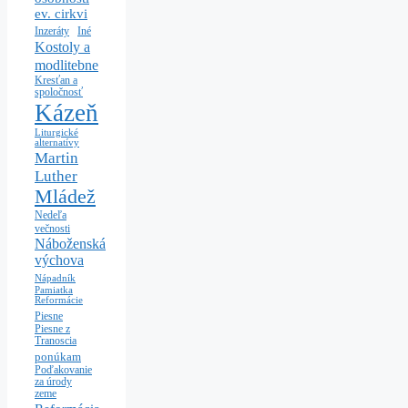
ev. cirkvi
Iné
Inzeráty
Kostoly a
modlitebne
Kresťan a
spoločnosť
Kázeň
Liturgické
alternatívy
Martin
Luther
Mládež
Nedeľa
večnosti
Náboženská
výchova
Nápadník
Pamiatka
Reformácie
Piesne
Piesne z
Tranoscia
ponúkam
Poďakovanie
za úrody
zeme