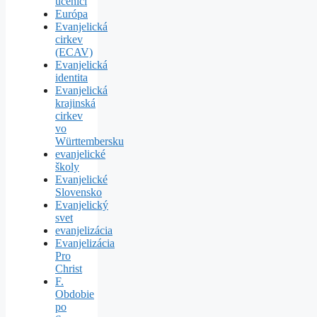
učeníci
Európa
Evanjelická
cirkev
(ECAV)
Evanjelická
identita
Evanjelická
krajinská
cirkev
vo
Württembersku
evanjelické
školy
Evanjelické
Slovensko
Evanjelický
svet
evanjelizácia
Evanjelizácia
Pro
Christ
F.
Obdobie
po