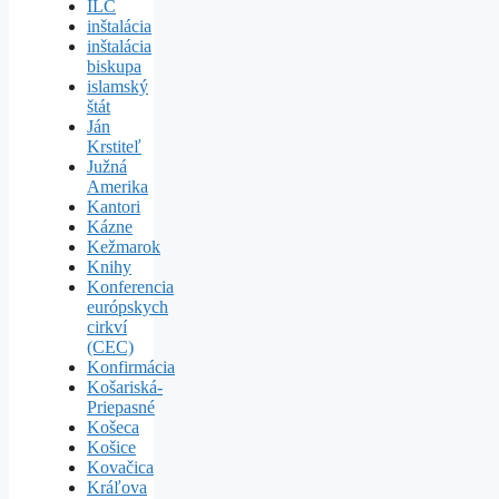
ILC
inštalácia
inštalácia
biskupa
islamský
štát
Ján
Krstiteľ
Južná
Amerika
Kantori
Kázne
Kežmarok
Knihy
Konferencia
európskych
cirkví
(CEC)
Konfirmácia
Košariská-
Priepasné
Košeca
Košice
Kovačica
Kráľova