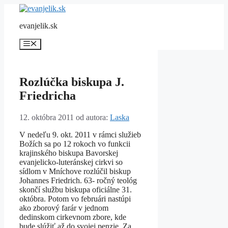
Preskočiť
na
evanjelik.sk
obsah
Menu
Rozlúčka biskupa J.
Friedricha
12. októbra 2011
od autora:
Laska
V nedeľu 9. okt. 2011 v rámci služieb
Božích sa po 12 rokoch vo funkcii
krajinského biskupa Bavorskej
evanjelicko-luteránskej cirkvi so
sídlom v Mníchove rozlúčil biskup
Johannes Friedrich. 63- ročný teológ
skončí službu biskupa oficiálne 31.
októbra. Potom vo februári nastúpi
ako zborový farár v jednom
dedinskom cirkevnom zbore, kde
bude slúžiť až do svojej penzie. Za