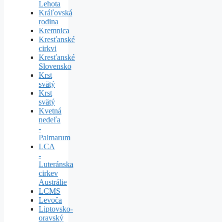
Lehota
Kráľovská
rodina
Kremnica
Kresťanské
cirkvi
Kresťanské
Slovensko
Krst
svätý
Krst
svätý
Kvetná
nedeľa
-
Palmarum
LCA
-
Luteránska
cirkev
Austrálie
LCMS
Levoča
Liptovsko-
oravský