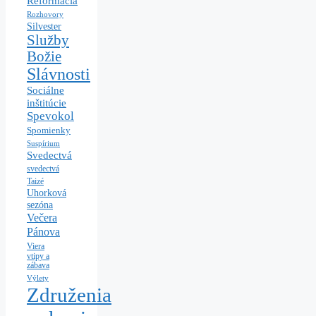
Reformácia
Rozhovory
Silvester
Služby
Božie
Slávnosti
Sociálne
inštitúcie
Spevokol
Spomienky
Suspírium
Svedectvá
svedectvá
Taizé
Uhorková
sezóna
Večera
Pánova
Viera
vtipy a
zábava
Výlety
Združenia