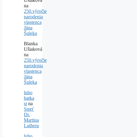
Ušiaková
na
250.výročie
narodenia
vlastenca
Jána
Šuleka
Blanka
Ušiaková
na
250.výročie
narodenia
vlastenca
Jána
Šuleka
lubo
batka
st
na
Smrť
Dr.
Martina
Luthera
lubo