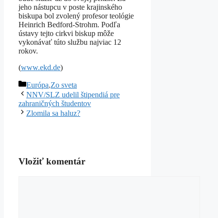
jeho nástupcu v poste krajinského
biskupa bol zvolený profesor teológie
Heinrich Bedford-Strohm. Podľa
ústavy tejto cirkvi biskup môže
vykonávať túto službu najviac 12
rokov.
(
www.ekd.de
)
Kategórie
Európa
,
Zo sveta
NNV/SLZ udelil štipendiá pre
zahraničných študentov
Zlomila sa haluz?
Vložiť komentár
Komentár