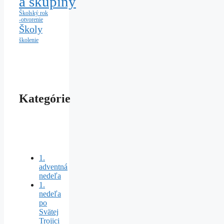
a skupiny
Školský rok
-otvorenie
Školy
školenie
Kategórie
1.
adventná
nedeľa
1.
nedeľa
po
Svätej
Trojici