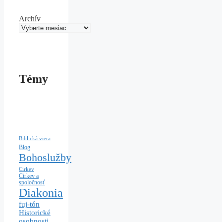
Archív
Témy
Biblická viera
Blog
Bohoslužby
Cirkev
Cirkev a
spoločnosť
Diakonia
fuj-tón
Historické
osobnosti