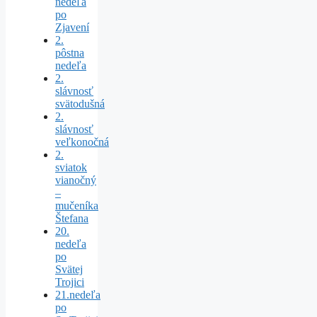
nedeľa
po
Zjavení
2.
pôstna
nedeľa
2.
slávnosť
svätodušná
2.
slávnosť
veľkonočná
2.
sviatok
vianočný
–
mučeníka
Štefana
20.
nedeľa
po
Svätej
Trojici
21.nedeľa
po