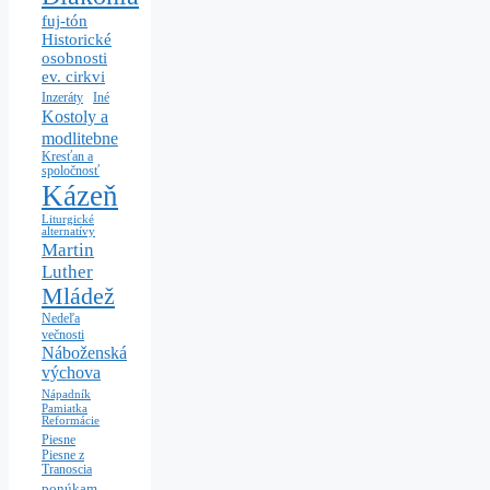
fuj-tón
Historické
osobnosti
ev. cirkvi
Iné
Inzeráty
Kostoly a
modlitebne
Kresťan a
spoločnosť
Kázeň
Liturgické
alternatívy
Martin
Luther
Mládež
Nedeľa
večnosti
Náboženská
výchova
Nápadník
Pamiatka
Reformácie
Piesne
Piesne z
Tranoscia
ponúkam