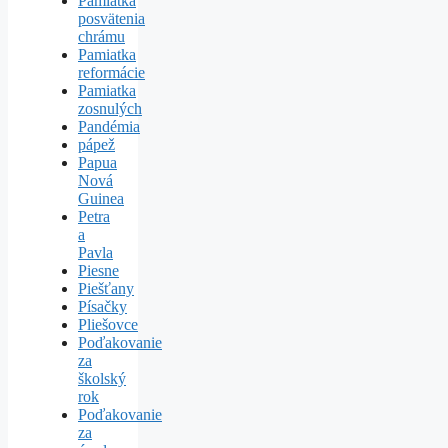
Pamiatka
posvätenia
chrámu
Pamiatka
reformácie
Pamiatka
zosnulých
Pandémia
pápež
Papua
Nová
Guinea
Petra
a
Pavla
Piesne
Piešťany
Písačky
Pliešovce
Poďakovanie
za
školský
rok
Poďakovanie
za