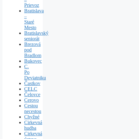
Prievoz
Bratislava
–
Staré
Mesto
Bratislavský
seniorát
Brezová
pod
Bradlom
Bukovec
C.
Po
Deviatniku
Častkov
CELC
Čelovce
Cerovo
Cestou
necestou
Chyžné
Cirkevná
hudba
Cirkevná