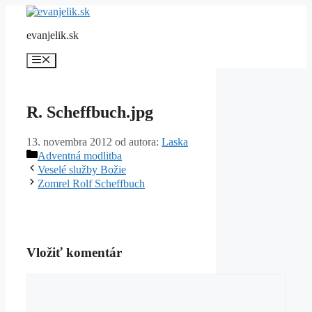
Preskočiť
na
evanjelik.sk
obsah
Menu
R. Scheffbuch.jpg
13. novembra 2012
od autora:
Laska
Kategórie
Adventná modlitba
Veselé služby Božie
Zomrel Rolf Scheffbuch
Vložiť komentár
Komentár