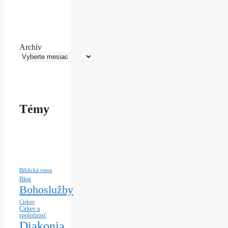
Archív
Témy
Biblická viera
Blog
Bohoslužby
Cirkev
Cirkev a
spoločnosť
Diakonia