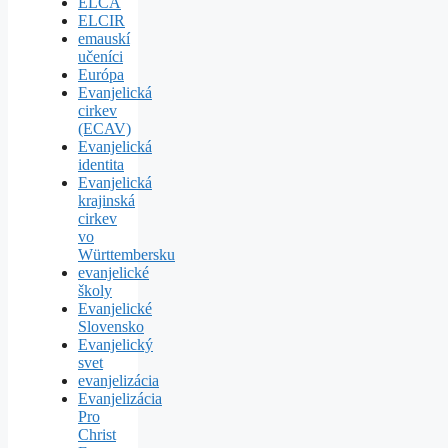
ELCA
ELCIR
emauskí
učeníci
Európa
Evanjelická
cirkev
(ECAV)
Evanjelická
identita
Evanjelická
krajinská
cirkev
vo
Württembersku
evanjelické
školy
Evanjelické
Slovensko
Evanjelický
svet
evanjelizácia
Evanjelizácia
Pro
Christ