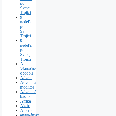
po
Svätej
Trojici
9.
nedeľa
po
Sv.
Trojici
9.
nedeľa
po
Svätej
Trojici
A.
Vianočné
obdobie
Advent
Adventná
modlitba
Adventné
básne
Afrika
Akcie
Amerika
anglikánska