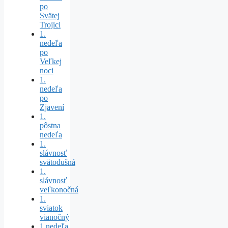
po
Svätej
Trojici
1.
nedeľa
po
Veľkej
noci
1.
nedeľa
po
Zjavení
1.
pôstna
nedeľa
1.
slávnosť
svätodušná
1.
slávnosť
veľkonočná
1.
sviatok
vianočný
1.nedeľa