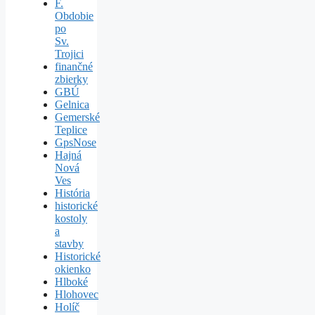
F.
Obdobie
po
Sv.
Trojici
finančné
zbierky
GBÚ
Gelnica
Gemerské
Teplice
GpsNose
Hajná
Nová
Ves
História
historické
kostoly
a
stavby
Historické
okienko
Hlboké
Hlohovec
Holíč