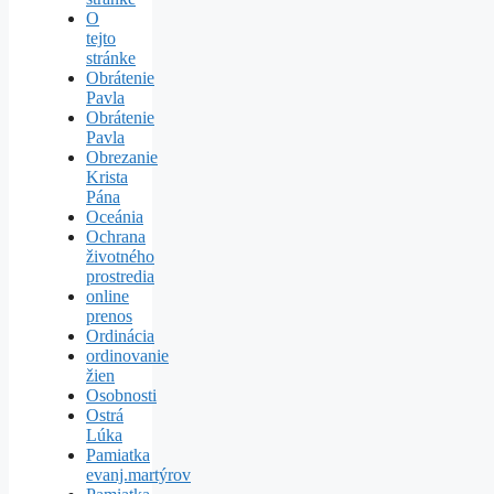
O
tejto
stránke
Obrátenie
Pavla
Obrátenie
Pavla
Obrezanie
Krista
Pána
Oceánia
Ochrana
životného
prostredia
online
prenos
Ordinácia
ordinovanie
žien
Osobnosti
Ostrá
Lúka
Pamiatka
evanj.martýrov