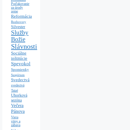
Poďakovanie
za úrody
zeme
Reformácia
Rozhovory
Silvester
Služby
Božie
Slávnosti
Sociálne
inštitúcie
Spevokol
Spomienky
Suspírium
Svedectvá
svedectvá
Taizé
Uhorková
sezóna
Večera
Pánova
Viera
vtipy a
zábava