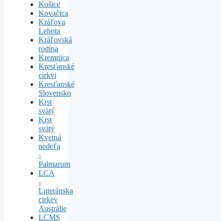
Košice
Kovačica
Kráľova
Lehota
Kráľovská
rodina
Kremnica
Kresťanské
cirkvi
Kresťanské
Slovensko
Krst
svätý
Krst
svätý
Kvetná
nedeľa
-
Palmarum
LCA
-
Luteránska
cirkev
Austrálie
LCMS