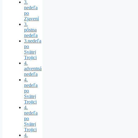
3.
nedeľa
po
Zjavení
3.
pôstna
nedeľa
3.nedeľa
po
Svätej
Trojici
4.
adventná
nedeľa
4.
nedeľa
po
Svätej
Trojici
4.
nedeľa
po
Svätej
Trojici
4.