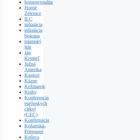
homosexualita
Horné
Zelenice
ILC
inštalácia
inštalácia
biskupa
islamský
štát
Ján
Krstiteľ
Južná
Amerika
Kantori
Kázne
Kežmarok
Knihy
Konferencia
európskych
cirkví
(CEC)
Konfirmácia
Košariská-
Priepasné
Košeca