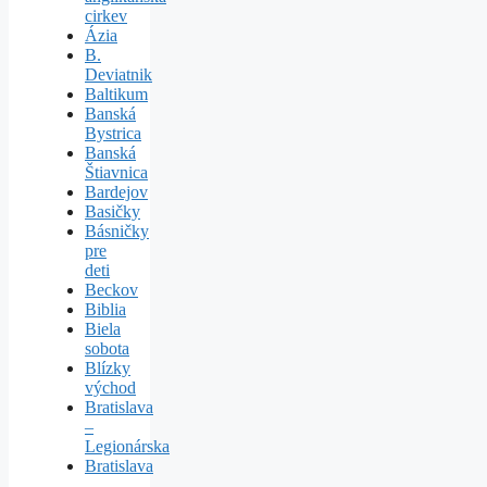
cirkev
Ázia
B.
Deviatnik
Baltikum
Banská
Bystrica
Banská
Štiavnica
Bardejov
Basičky
Básničky
pre
deti
Beckov
Biblia
Biela
sobota
Blízky
východ
Bratislava
–
Legionárska
Bratislava
–