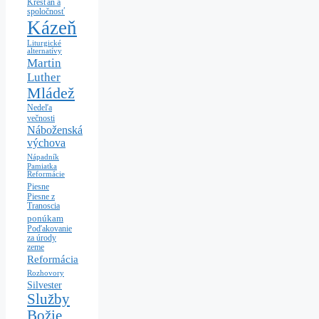
Kresťan a
spoločnosť
Kázeň
Liturgické
alternatívy
Martin
Luther
Mládež
Nedeľa
večnosti
Náboženská
výchova
Nápadník
Pamiatka
Reformácie
Piesne
Piesne z
Tranoscia
ponúkam
Poďakovanie
za úrody
zeme
Reformácia
Rozhovory
Silvester
Služby
Božie