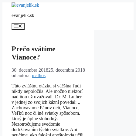
Preskočiť
na
evanjelik.sk
obsah
Menu
Prečo svätíme
Vianoce?
30. decembra 2018
25. decembra 2018
od autora:
mathos
Túto zvláštnu otázku si väčšina ľudí
nikdy nepoložila. Ale možno niektorí
nad ňou už uvažovali. Dr. M. Luther
v jednej zo svojich kázní povedal: „
Zachovávame Pánov deň, Vianoce,
Veľkú noc či iné sviatky spôsobom,
ktorý je úplne slobodný.
Nezotročujeme svedomie
dodržiavaním týchto sviatkov. Ani
neučíme, ako falošní apoštolovia učili