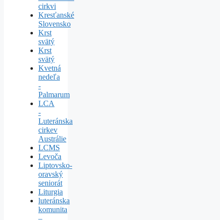
cirkvi
Kresťanské
Slovensko
Krst
svätý
Krst
svätý
Kvetná
nedeľa
-
Palmarum
LCA
-
Luteránska
cirkev
Austrálie
LCMS
Levoča
Liptovsko-
oravský
seniorát
Liturgia
luteránska
komunita
–