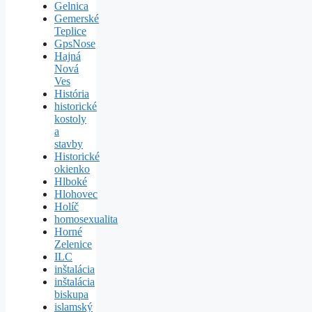
Gelnica
Gemerské
Teplice
GpsNose
Hajná
Nová
Ves
História
historické
kostoly
a
stavby
Historické
okienko
Hlboké
Hlohovec
Holíč
homosexualita
Horné
Zelenice
ILC
inštalácia
inštalácia
biskupa
islamský