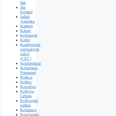
štát
Ján
Krstiteľ
Južná
Amerika
Kantori
Kázne
Kežmarok
Knihy
Konferencia
európskych
cirkví
(CEC)
Konfirmácia
Košariská-
Priepasné
Košeca
Košice
Kovačica
Kráľova
Lehota
Kráľovská
rodina
Kremnica
Kresťanské