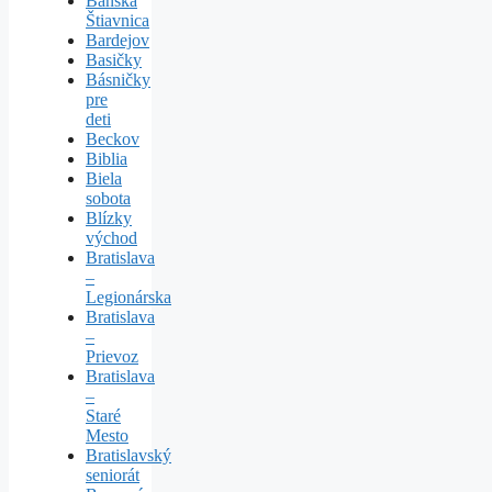
Banská
Štiavnica
Bardejov
Basičky
Básničky
pre
deti
Beckov
Biblia
Biela
sobota
Blízky
východ
Bratislava
–
Legionárska
Bratislava
–
Prievoz
Bratislava
–
Staré
Mesto
Bratislavský
seniorát