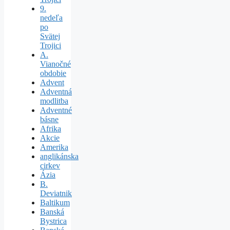
9.
nedeľa
po
Svätej
Trojici
A.
Vianočné
obdobie
Advent
Adventná
modlitba
Adventné
básne
Afrika
Akcie
Amerika
anglikánska
cirkev
Ázia
B.
Deviatnik
Baltikum
Banská
Bystrica