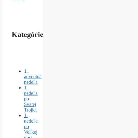
Kategórie
1.
adventná
nedeľa
1.
nedeľa
po
Svätej
Trojici
1.
nedeľa
po
Veľkej
noci