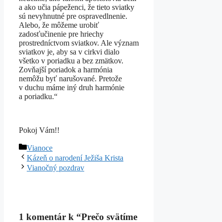
a ako učia pápeženci, že tieto sviatky
sú nevyhnutné pre ospravedlnenie.
Alebo, že môžeme urobiť
zadosťučinenie pre hriechy
prostredníctvom sviatkov. Ale význam
sviatkov je, aby sa v cirkvi dialo
všetko v poriadku a bez zmätkov.
Zovňajší poriadok a harmónia
nemôžu byť narušované. Pretože
v duchu máme iný druh harmónie
a poriadku.“
Pokoj Vám!!
Kategórie
Vianoce
Kázeň o narodení Ježiša Krista
Vianočný pozdrav
1 komentár k “Prečo svätíme