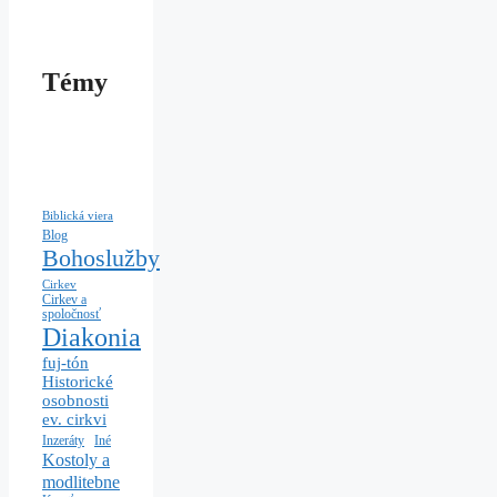
Témy
Biblická viera
Blog
Bohoslužby
Cirkev
Cirkev a
spoločnosť
Diakonia
fuj-tón
Historické
osobnosti
ev. cirkvi
Iné
Inzeráty
Kostoly a
modlitebne