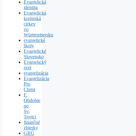
Evanjelická
identita
Evanjelická
krajinská
cirkev
vo
Württembersku
evanjelické
školy
Evanjelické
Slovensko
Evanjelický
svet
evanjelizácia
Evanjelizácia
Pro
Christ
F.
Obdobie
po
Sv.
Trojici
finančné
zbierky
GBÚ