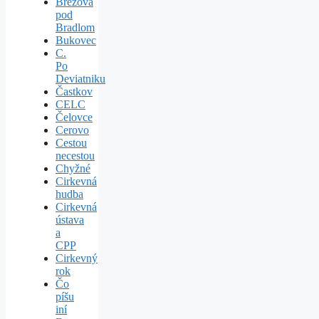
Brezová
pod
Bradlom
Bukovec
C.
Po
Deviatniku
Častkov
CELC
Čelovce
Cerovo
Cestou
necestou
Chyžné
Cirkevná
hudba
Cirkevná
ústava
a
CPP
Cirkevný
rok
Čo
píšu
iní