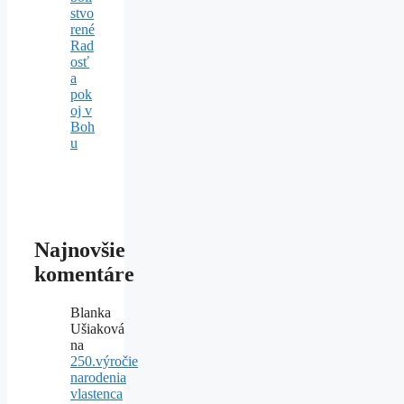
stvo
rené
Rad
osť
a
pok
oj v
Boh
u
Najnovšie
komentáre
Blanka
Ušiaková
na
250.výročie
narodenia
vlastenca