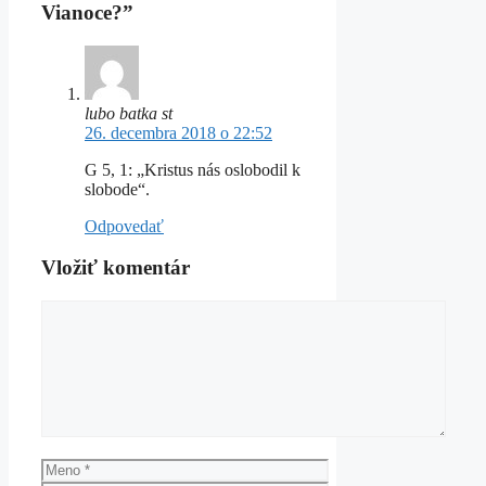
Vianoce?”
lubo batka st
26. decembra 2018 o 22:52
G 5, 1: „Kristus nás oslobodil k
slobode“.
Odpovedať
Vložiť komentár
Komentár
Meno