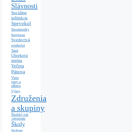
Slávnosti
Sociálne
inštitúcie
Spevokol
Spomienky
Suspírium
Svedectvá
svedectvá
Taizé
Uhorková
sezóna
Večera
Pánova
Viera
vtipy a
zábava
Výlety
Združenia
a skupiny
Školský rok
-otvorenie
Školy
školenie