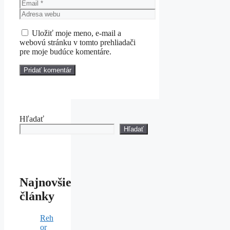
Email
Adresa
webu
Uložiť moje meno, e-mail a
webovú stránku v tomto prehliadači
pre moje budúce komentáre.
Hľadať
Hľadať
Najnovšie
články
Reh
or