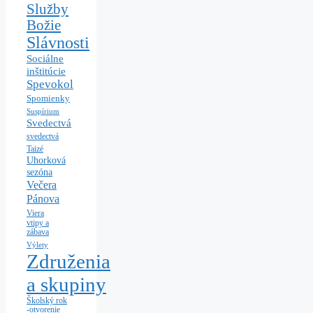
Služby
Božie
Slávnosti
Sociálne
inštitúcie
Spevokol
Spomienky
Suspírium
Svedectvá
svedectvá
Taizé
Uhorková
sezóna
Večera
Pánova
Viera
vtipy a
zábava
Výlety
Združenia
a skupiny
Školský rok
-otvorenie