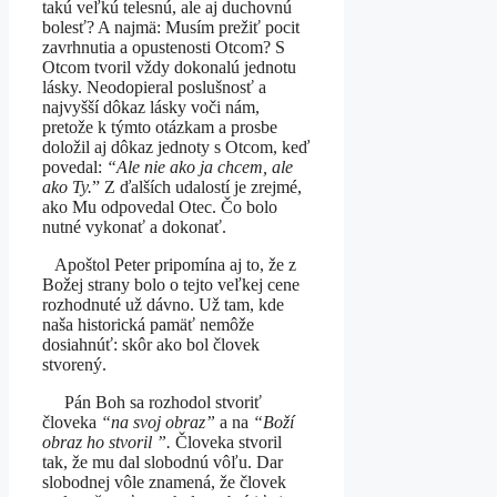
takú veľkú telesnú, ale aj duchovnú
bolesť? A najmä: Musím prežiť pocit
zavrhnutia a opustenosti Otcom? S
Otcom tvoril vždy dokonalú jednotu
lásky. Neodopieral poslušnosť a
najvyšší dôkaz lásky voči nám,
pretože k týmto otázkam a prosbe
doložil aj dôkaz jednoty s Otcom, keď
povedal:
“Ale nie ako ja chcem, ale
ako Ty.
” Z ďalších udalostí je zrejmé,
ako Mu odpovedal Otec. Čo bolo
nutné vykonať a dokonať.
Apoštol Peter pripomína aj to, že z
Božej strany bolo o tejto veľkej cene
rozhodnuté už dávno. Už tam, kde
naša historická pamäť nemôže
dosiahnúť: skôr ako bol človek
stvorený.
Pán Boh sa rozhodol stvoriť
človeka
“na svoj obraz”
a na
“Boží
obraz ho stvoril ”.
Človeka stvoril
tak, že mu dal slobodnú vôľu. Dar
slobodnej vôle znamená, že človek