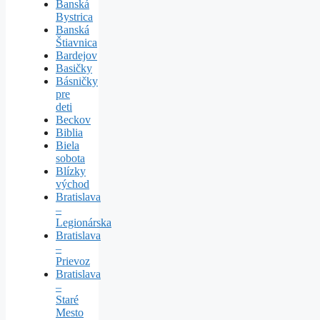
Banská
Bystrica
Banská
Štiavnica
Bardejov
Basičky
Básničky
pre
deti
Beckov
Biblia
Biela
sobota
Blízky
východ
Bratislava
–
Legionárska
Bratislava
–
Prievoz
Bratislava
–
Staré
Mesto