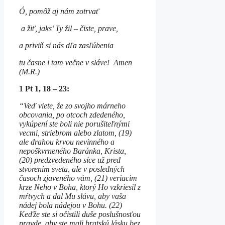
Ó, pomôž aj nám zotrvať
a žiť, jaks’ Ty žil – čiste, prave,
a priviň si nás dľa zasľúbenia
tu časne i tam večne v sláve! Amen
(M.R.)
1 Pt 1, 18 – 23:
“Veď viete, že zo svojho márneho
obcovania, po otcoch zdedeného,
vykúpení ste boli nie porušiteľnými
vecmi, striebrom alebo zlatom, (19)
ale drahou krvou nevinného a
nepoškvrneného Baránka, Krista,
(20) predzvedeného síce už pred
stvorením sveta, ale v posledných
časoch zjaveného vám, (21) veriacim
krze Neho v Boha, ktorý Ho vzkriesil z
mŕtvych a dal Mu slávu, aby vaša
nádej bola nádejou v Bohu. (22)
Keďže ste si očistili duše poslušnosťou
pravde, aby ste mali bratskú lásku bez