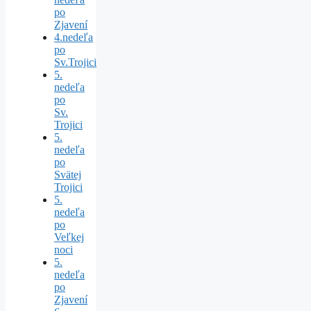
po
Zjavení
4.nedeľa
po
Sv.Trojici
5.
nedeľa
po
Sv.
Trojici
5.
nedeľa
po
Svätej
Trojici
5.
nedeľa
po
Veľkej
noci
5.
nedeľa
po
Zjavení