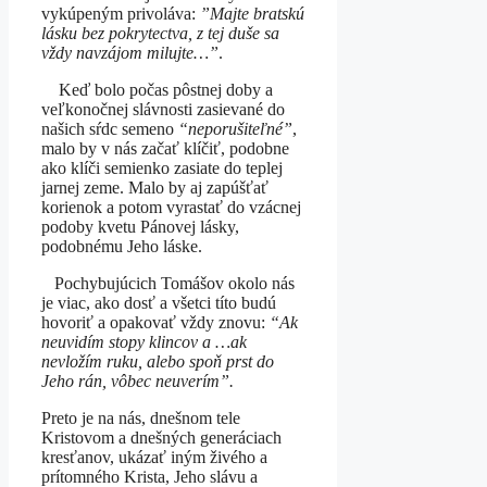
vykúpeným privoláva:
”Majte bratskú
lásku bez pokrytectva, z tej duše sa
vždy navzájom milujte…”
.
Keď bolo počas pôstnej doby a
veľkonočnej slávnosti zasievané do
našich sŕdc semeno
“neporušiteľné”
,
malo by v nás začať klíčiť, podobne
ako klíči semienko zasiate do teplej
jarnej zeme. Malo by aj zapúšťať
korienok a potom vyrastať do vzácnej
podoby kvetu Pánovej lásky,
podobnému Jeho láske.
Pochybujúcich Tomášov okolo nás
je viac, ako dosť a všetci títo budú
hovoriť a opakovať vždy znovu:
“Ak
neuvidím stopy klincov a …ak
nevložím ruku, alebo spoň prst do
Jeho rán, vôbec neuverím”.
Preto je na nás, dnešnom tele
Kristovom a dnešných generáciach
kresťanov, ukázať iným živého a
prítomného Krista, Jeho slávu a