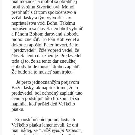
mal možnosť a mohol sa obrátiť aj
proti svojmu Stvoriteľovi. Mohol
pretrhnúť s Otcom spoločenstvo a
vzťah lásky a tým vytvoriť stav
nepriateľstva voči Bohu. Takému
pokušeniu sa človek nemohol vyhnúť
a Pánom Bohom darovanú slobodu
mohol zneužiť. To Pán Boh vedel a
dokonca apoštol Peter hovorí, že to
“predzvedel”, čiže vopred vedel, že
človek tento dar zneuije. Predzvedel
teda aj to, že za tento dar zneužitej
slobody bude musieť draho zaplatiť.
Že bude za to musieť sám trpieť.
Je preto jednoznančým prejavom
Božej lásky, ak napriek tomu, že to
predzvedel, bol ochodný zaplatiť túto
cenu a podstúpiť túto hrozbu. Tá sa
naplnila, keď prišiel deň Veľkého
piatku.
Emauskí učeníci po udalostiach
Veľkého piatku lamentovali, že oni
mali nádej, že
“Ježiš vykúpi Izraela”
,