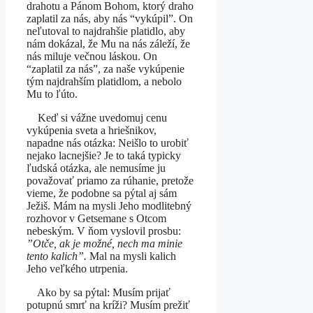
drahotu a Pánom Bohom, ktorý draho
zaplatil za nás, aby nás “vykúpil”. On
neľutoval to najdrahšie platidlo, aby
nám dokázal, že Mu na nás záleží, že
nás miluje večnou láskou. On
“zaplatil za nás”, za naše vykúpenie
tým najdrahším platidlom, a nebolo
Mu to ľúto.
Keď si vážne uvedomuj cenu
vykúpenia sveta a hriešnikov,
napadne nás otázka: Neišlo to urobiť
nejako lacnejšie? Je to taká typicky
ľudská otázka, ale nemusíme ju
považovať priamo za rúhanie, pretože
vieme, že podobne sa pýtal aj sám
Ježiš. Mám na mysli Jeho modlitebný
rozhovor v Getsemane s Otcom
nebeským. V ňom vyslovil prosbu:
”Otče, ak je možné, nech ma minie
tento kalich”.
Mal na mysli kalich
Jeho veľkého utrpenia.
Ako by sa pýtal: Musím prijať
potupnú smrť na kríži? Musím prežiť