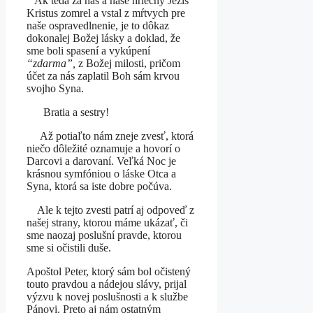
Ak teda za nás a naše hriechy Ježiš
Kristus zomrel a vstal z mŕtvych pre
naše ospravedlnenie, je to dôkaz
dokonalej Božej lásky a doklad, že
sme boli spasení a vykúpení
“zdarma”,
z Božej milosti, pričom
účet za nás zaplatil Boh sám krvou
svojho Syna.
Bratia a sestry!
Až potiaľto nám zneje zvesť, ktorá
niečo dôležité oznamuje a hovorí o
Darcovi a darovaní. Veľká Noc je
krásnou symfóniou o láske Otca a
Syna, ktorá sa iste dobre počúva.
Ale k tejto zvesti patrí aj odpoveď z
našej strany, ktorou máme ukázať, či
sme naozaj poslušní pravde, ktorou
sme si očistili duše.
Apoštol Peter, ktorý sám bol očistený
touto pravdou a nádejou slávy, prijal
výzvu k novej poslušnosti a k službe
Pánovi. Preto aj nám ostatným