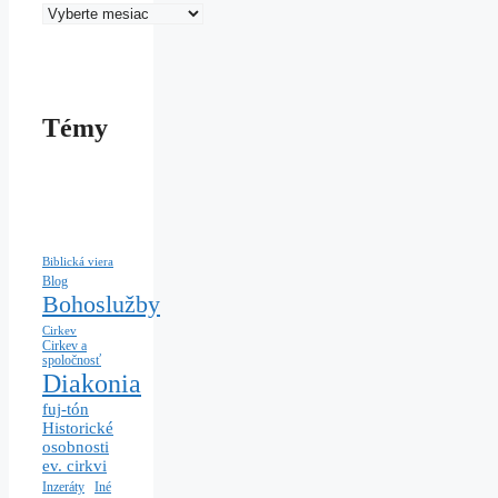
Témy
Biblická viera
Blog
Bohoslužby
Cirkev
Cirkev a
spoločnosť
Diakonia
fuj-tón
Historické
osobnosti
ev. cirkvi
Iné
Inzeráty