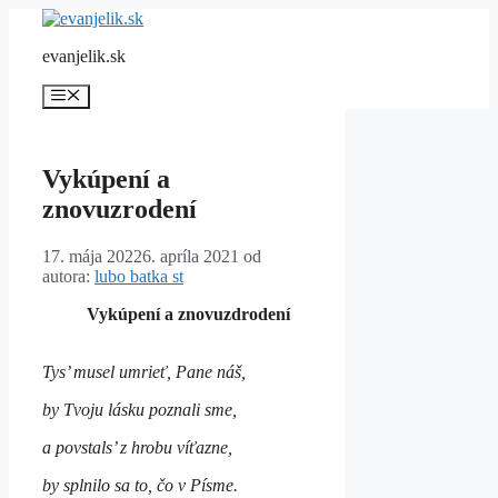
Preskočiť
na
evanjelik.sk
obsah
Menu
Vykúpení a
znovuzrodení
17. mája 2022
6. apríla 2021
od
autora:
lubo batka st
Vykúpení a znovuzdrodení
Tys’ musel umrieť, Pane náš,
by Tvoju lásku poznali sme,
a povstals’ z hrobu víťazne,
by splnilo sa to, čo v Písme.