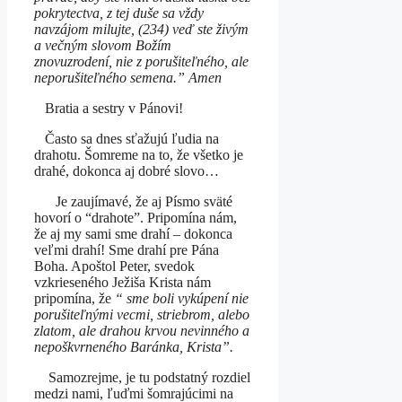
pokrytectva, z tej duše sa vždy
navzájom milujte, (234) veď ste živým
a večným slovom Božím
znovuzrodení, nie z porušiteľného, ale
neporušiteľného semena.” Amen
Bratia a sestry v Pánovi!
Často sa dnes sťažujú ľudia na
drahotu. Šomreme na to, že všetko je
drahé, dokonca aj dobré slovo…
Je zaujímavé, že aj Písmo sväté
hovorí o “drahote”. Pripomína nám,
že aj my sami sme drahí – dokonca
veľmi drahí! Sme drahí pre Pána
Boha. Apoštol Peter, svedok
vzkrieseného Ježiša Krista nám
pripomína, že
“ sme boli vykúpení nie
porušiteľnými vecmi, striebrom, alebo
zlatom, ale drahou krvou nevinného a
nepoškvrneného Baránka, Krista”.
Samozrejme, je tu podstatný rozdiel
medzi nami, ľuďmi šomrajúcimi na