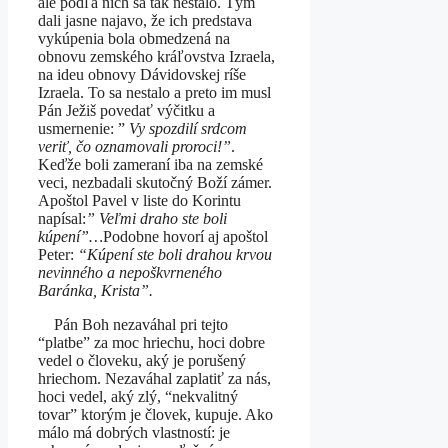
ale podľa nich sa tak nestalo. Tým
dali jasne najavo, že ich predstava
vykúpenia bola obmedzená na
obnovu zemského kráľovstva Izraela,
na ideu obnovy Dávidovskej ríše
Izraela. To sa nestalo a preto im musl
Pán Ježiš povedať výčitku a
usmernenie: ”
Vy spozdilí srdcom
veriť, čo oznamovali proroci!”
.
Keďže boli zameraní iba na zemské
veci, nezbadali skutočný Boží zámer.
Apoštol Pavel v liste do Korintu
napísal:
” Veľmi draho ste boli
kúpení”…
Podobne hovorí aj apoštol
Peter:
“Kúpení ste boli drahou krvou
nevinného a nepoškvrneného
Baránka, Krista”.
Pán Boh nezaváhal pri tejto
“platbe” za moc hriechu, hoci dobre
vedel o človeku, aký je porušený
hriechom. Nezaváhal zaplatiť za nás,
hoci vedel, aký zlý, “nekvalitný
tovar” ktorým je človek, kupuje. Ako
málo má dobrých vlastností: je