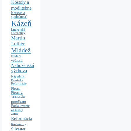
Kostoly a
modlitebne
Kresťan a
spoločnosť
Kázeň
Liturgické
alternatívy
Martin
Luther
Mládež
Nedeľa
večnosti
Náboženská
výchova
Nápadník
Pamiatka
Reformácie
Piesne
Piesne z
Tranoscia
ponúkam
Poďakovanie
za úrody
zeme
Reformácia
Rozhovory
Silvester