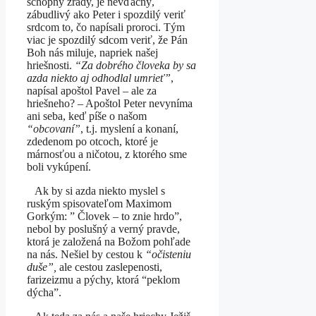
schopný zrady, je nevďačný,
zábudlivý ako Peter i spozdilý veriť
srdcom to, čo napísali proroci. Tým
viac je spozdilý sdcom veriť, že Pán
Boh nás miluje, napriek našej
hriešnosti.
“Za dobrého človeka by sa
azda niekto aj odhodlal umrieť”
,
napísal apoštol Pavel – ale za
hriešneho? – Apoštol Peter nevyníma
ani seba, keď píše o našom
“obcovaní”
, t.j. myslení a konaní,
zdedenom po otcoch, ktoré je
márnosťou a ničotou, z ktorého sme
boli vykúpení.
Ak by si azda niekto myslel s
ruským spisovateľom Maximom
Gorkým: ” Človek – to znie hrdo”,
nebol by poslušný a verný pravde,
ktorá je založená na Božom pohľade
na nás. Nešiel by cestou k
“očisteniu
duše”,
ale cestou zaslepenosti,
farizeizmu a pýchy, ktorá “peklom
dýcha”.