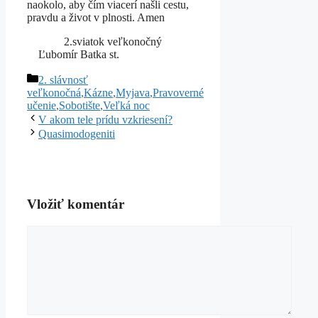
naokolo, aby čím viacerí našli cestu,
pravdu a život v plnosti. Amen
2.sviatok veľkonočný
Ľubomír Batka st.
Kategórie
2. slávnosť
veľkonočná
,
Kázne
,
Myjava
,
Pravoverné
učenie
,
Sobotište
,
Veľká noc
V akom tele prídu vzkriesení?
Quasimodogeniti
Vložiť komentár
Komentár