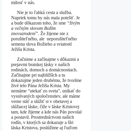
milosť v nás.
Nie je to ľahká cesta a služba.
Napriek tomu by nás mala potešiť. Je
a bude dôkazom toho, že sme
“živým
a večným slovom Božím
znovuzrodení”.
Že žijeme nie z
porušiteľného, ale neporušiteľného
semena slova Božieho a sviatostí
Ježiša Krista.
Začnime a začínajme s dôkazmi a
prejavmi bratskej lásky v našich
rodinách, domoch a domácnostiach.
Začínajme pri najbližších a tu
dokazujme jeden druhému, že tvoríme
živé telo Pána Ježiša Krista. My
nemáme “utekať zo sveta”, unikať do
vysnívaných spoločenstiev, ale máme
verne stáť a slúžiť si v obetavej a
slúžiacej láske, čiže v láske Kristovej
tam, kde žijeme a kde nás Pán povolal
a postavil. Prostredníctvom našich
rodín, v ktorých sa dokazuje a šíri
láska Kristova, poslúžime aj ľuďom