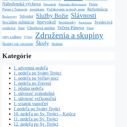
Náboženská výchova
Piesne
Nápadník
Pamiatka Reformácie
Reformácia
ponúkam
Piesne z Tranoscia
Poďakovanie za úrody zeme
Slávnosti
Služby Božie
Silvester
Rozhovory
Spevokol
Sociálne inštitúcie
Svedectvá
Spomienky
Suspírium
Večera Pánova
Uhorková sezóna
Taizé
svedectvá
Viera
Združenia a skupiny
vtipy a zábava
Výlety
Školy
školenie
Školský rok -otvorenie
Kategórie
1. adventná nedeľa
1. nedeľa po Svätej Trojici
1. nedeľa po Veľkej noci
1. nedeľa po Zjavení
1. pôstna nedeľa
1. slávnosť svätodušná
1. slávnosť veľkonočná
1. sviatok vianočný
1.nedeľa po Svätej Trojici
10. nedeľa po Sv. Trojici – Kajúca
11. nedeľa po Sv. Trojici
12. nedeľa po Sv. Trojici