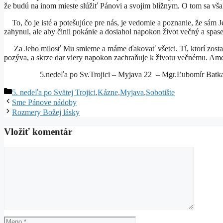
že budú na inom mieste slúžiť Pánovi a svojim blížnym. O tom sa vš
To, čo je isté a potešujúce pre nás, je vedomie a poznanie, že sám 
zahynul, ale aby činil pokánie a dosiahol napokon život večný a spase
Za Jeho milosť Mu smieme a máme ďakovať všetci. Tí, ktorí zostali a
pozýva, a skrze dar viery napokon zachraňuje k životu večnému. Am
5.nedeľa po Sv.Trojici – Myjava 22 – Mgr.Ľubomír Batka 
Kategórie
5. nedeľa po Svätej Trojici
,
Kázne
,
Myjava
,
Sobotište
Sme Pánove nádoby
Rozmery Božej lásky
Vložiť komentár
Komentár
Meno