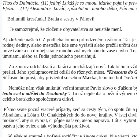
Títos do Dalmácie. (11) jediný Lukáš je so mnou. Marka pojmi a prive
Efezu. – (14) Alexandros, kováč, spôsobil mi mnoho zlého, Pán mu 
Bohumilí kresťania! Bratia a sestry v Pánovi!
Je samozrejmé, že zloženie obyvateľstva sa neustále mení.
Aj zloženie našich CZ podlieha tomuto prirodzenému zákonu. Tak je
rodnej dediny, alebo mestečka kde sme vyrástli alebo prežili určitú č
nové tváre a na druhej strane mnoho známych nám tu zase chýba. To j
úmrtiami, alebo sa ľudia jednoducho presťahujú.
Zo zborov odchádzajú aj farári a prichádzajú noví. Tak to bolo vždy
prešiel. Jeho spolupracovníci odišli do rôznych miest.
“Krescens do G
Súčasne ho prosí, aby priviedol so sebou
Marka
, lebo mu bol
“veľmi
Nemôže nám však uniknúť veľmi smutné Pavlo slovo o ďalšom býv
tento svet a odišiel do Tesaloniky”.
Tu už nejde iba o bežnú výmenu s
celého bratského spoločenstva cirkvi.
Písmo sväté pozná viaceré prípady, keď sa cesty tých, čo spolu žili 
Abraháma a Lóta z Ur Chaldejských do do novej krajiny. V istej chví
možnosť, aby si vybral, či pôjde naľavo, alebo napravo. Lót si vybral
pastvu jeho oviec a tak výhodnejšia pre život.
Sú však aj smutné a boľavé rozlúčky v živote cirkvi. Nie všetci, ktor