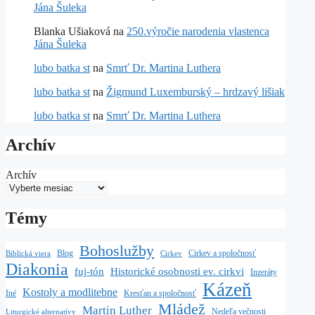
Jána Šuleka
Blanka Ušiaková
na
250.výročie narodenia vlastenca
Jána Šuleka
lubo batka st
na
Smrť Dr. Martina Luthera
lubo batka st
na
Žigmund Luxemburský – hrdzavý lišiak
lubo batka st
na
Smrť Dr. Martina Luthera
Archív
Archív
Témy
Bohoslužby
Blog
Cirkev a spoločnosť
Biblická viera
Cirkev
Diakonia
fuj-tón
Historické osobnosti ev. cirkvi
Inzeráty
Kázeň
Kostoly a modlitebne
Iné
Kresťan a spoločnosť
Mládež
Martin Luther
Nedeľa večnosti
Liturgické alternatívy