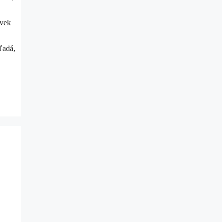
ľvek
ľadá,