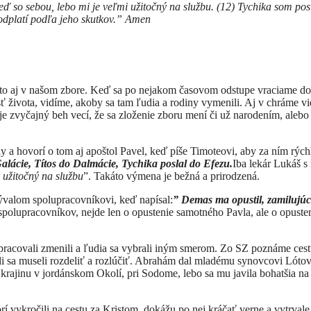
ď so sebou, lebo mi je veľmi užitočný na službu. (12) Tychika som pos
odplatí podľa jeho skutkov.” Amen
 to aj v našom zbore. Keď sa po nejakom časovom odstupe vraciame do
asť života, vidíme, akoby sa tam ľudia a rodiny vymenili. Aj v chráme v
e zvyčajný beh vecí, že sa zloženie zboru mení či už narodením, alebo
 a hovorí o tom aj apoštol Pavel, keď píše Timoteovi, aby za ním rých
alácie, Títos do Dalmácie, Tychika poslal do Efezu.
Iba lekár Lukáš s
 užitočný na službu
”. Takáto výmena je bežná a prirodzená.
alom spolupracovníkovi, keď napísal:
” Demas ma opustil, zamilujúc
polupracovníkov, nejde len o opustenie samotného Pavla, ale o opuste
a pracovali zmenili a ľudia sa vybrali iným smerom. Zo SZ poznáme ces
li sa museli rozdeliť a rozlúčiť. Abrahám dal mladému synovcovi Lótov
 krajinu v jordánskom Okolí, pri Sodome, lebo sa mu javila bohatšia na
í vykročili na cestu za Kristom, dokážu po nej kráčať verne a vytrvale