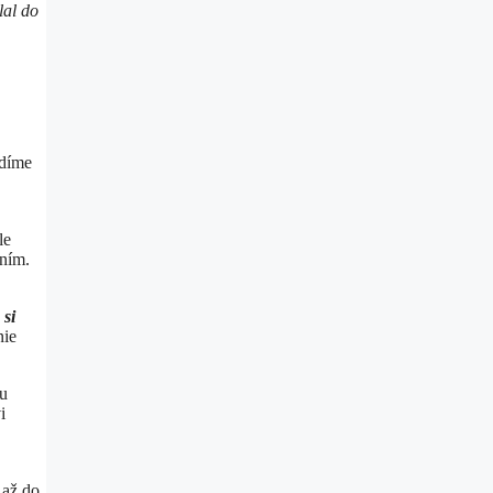
lal do
idíme
le
 ním.
 si
nie
tu
i
 až do