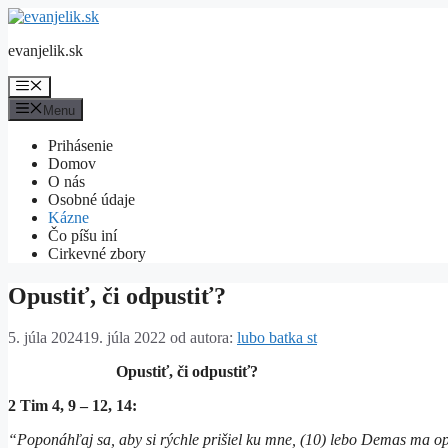
Preskočiť
na
evanjelik.sk
obsah
Menu
Menu
Prihásenie
Domov
O nás
Osobné údaje
Kázne
Čo píšu iní
Cirkevné zbory
Opustiť, či odpustiť?
5. júla 2024
19. júla 2022
od autora:
lubo batka st
Opustiť, či odpustiť?
2 Tim 4, 9 – 12, 14:
“Poponáhľaj sa, aby si rýchle prišiel ku mne, (10) lebo Demas ma opus