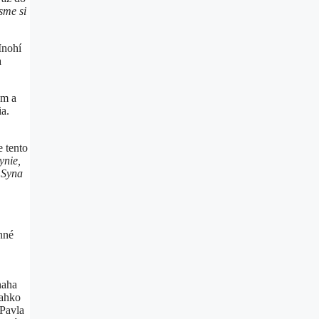
sme si
nohí
a
om a
a.
e tento
ynie,
á Syna
nné
naha
ľahko
 Pavla