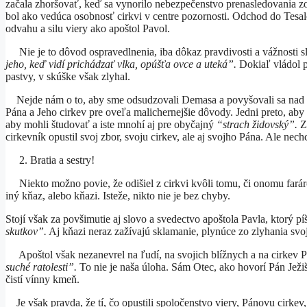
začala zhoršovať, keď sa vynorilo nebezpečenstvo prenasledovania zo
bol ako vedúca osobnosť cirkvi v centre pozornosti. Odchod do Tes
odvahu a silu viery ako apoštol Pavol.
Nie je to dôvod ospravedlnenia, iba dôkaz pravdivosti a vážnosti sl
jeho, keď vidí prichádzať vlka, opúšťa ovce a uteká”.
Dokiaľ vládol p
pastvy, v skúške však zlyhal.
Nejde nám o to, aby sme odsudzovali Demasa a povyšovali sa nad ne
Pána a Jeho cirkev pre oveľa malichernejšie dôvody. Jedni preto, aby s
aby mohli študovať a iste mnohí aj pre obyčajný
“strach židovský”.
Zr
cirkevník opustil svoj zbor, svoju cirkev, ale aj svojho Pána. Ale n
2. Bratia a sestry!
Niekto možno povie, že odišiel z cirkvi kvôli tomu, či onomu farárov
iný kňaz, alebo kňazi. Isteže, nikto nie je bez chyby.
Stojí však za povšimutie aj slovo a svedectvo apoštola Pavla, ktorý pí
skutkov”.
Aj kňazi neraz zažívajú sklamanie, plynúce zo zlyhania svo
Apoštol však nezanevrel na ľudí, na svojich blížnych a na cirkev
suché ratolesti”.
To nie je naša úloha. Sám Otec, ako hovorí Pán Ježiš
čistí vínny kmeň.
Je však pravda, že tí, čo opustili spoločenstvo viery, Pánovu cirke