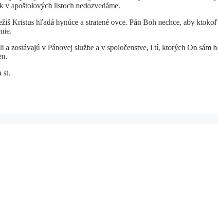
ak v apoštolových listoch nedozvedáme.
Ježiš Kristus hľadá hynúce a stratené ovce. Pán Boh nechce, aby ktoko
nie.
 zostávajú v Pánovej službe a v spoločenstve, i tí, ktorých On sám h
en.
st.