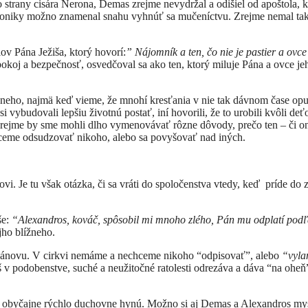
 strany cisára Nerona, Demas zrejme nevydržal a odišiel od apoštola, k
aloniky možno znamenal snahu vyhnúť sa mučeníctvu. Zrejme nemal ta
ov Pána Ježiša, ktorý hovorí:
” Nájomník a ten, čo nie je pastier a ovce
okoj a bezpečnosť, osvedčoval sa ako ten, ktorý miluje Pána a ovce je
ho, najmä keď vieme, že mnohí kresťania v nie tak dávnom čase opus
i vybudovali lepšiu životnú postať, iní hovorili, že to urobili kvôli de
ejme by sme mohli dlho vymenovávať rôzne dôvody, prečo ten – či o
echceme odsudzovať nikoho, alebo sa povyšovať nad iných.
i. Je tu však otázka, či sa vráti do spoločenstva vtedy, keď príde do 
še:
“Alexandros, kováč, spôsobil mi mnoho zlého, Pán mu odplatí podľ
jho blížneho.
 Pánovu. V cirkvi nemáme a nechceme nikoho “odpisovať”, alebo
“vyla
 v podobenstve, suché a neužitočné ratolesti odrezáva a dáva “na oheň”
v, obyčajne rýchlo duchovne hynú. Možno si aj Demas a Alexandros mys