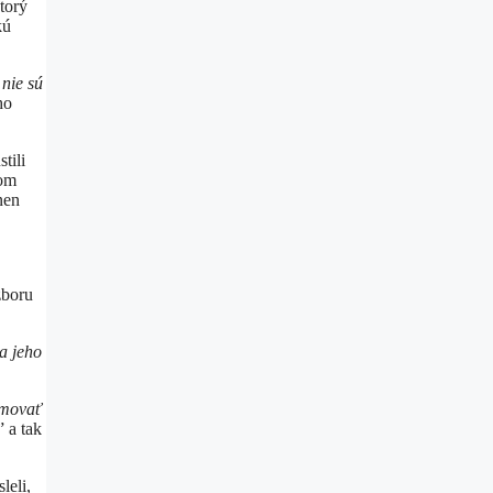
torý
kú
 nie sú
ho
tili
ťom
nen
zboru
a jeho
movať
 a tak
leli,