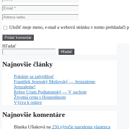
Email
Adresa
webu
Uložiť moje meno, e-mail a webovú stránku v tomto prehliadači 
Hľadať
Hľadať
Najnovšie články
Pokánie sa zatvrdilosť
František Jesenský Mošovský — Jeruzaleme,
Jeruzaleme!
Rehor Uram Podtatranský — V suchote
Životná cesta s Hospodinom
Výzva k oslave
Najnovšie komentáre
Blanka Ušiaková
na
250.výročie narodenia vlastenca