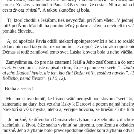
konca. Zo slov samotného Pána Ježiša vieme, že cesta s Ním a brán
cestu života tŕnistú”.
A takou skutočne aj bola.
Tí, ktorí chodili s Ježišom, tiež nevydržali pri Ňom všetci. V jedne
totiž pri Ňom hľadali iba pominuteľný pokrm a slávu a nevideli to 
ponúka človeku.
Aj od apoštola Pavla odišli niektorí spolupracovníci a bola to rozl
sklamaním nad takýmto rozhodnutím. Je zrejmé, že viac ako opustenie
Démas si totiž zamiloval tento svet. Láska k svetu bola u neho väčšia
Zamyslime sa, čo pre nás znamená Ježiš a Jeho zasľúbenia a čo tento
svet. Vo svojom 1.liste napísal o tom, čo je a panuje vo svete:
” ..žiado
aj jeho žiadosť hynie, ale ten, kto činí Božiu vôľu, zostáva naveky”.
Božieho, nemá života”. (1J 5,12).
Bratia a sestry!
Musíme si uvedomiť, že Písmo sväté nemyslí pod slovom “svet” to, č
zameranie na dary, bez vzťahu lásky k Darcovi a potom najmä hriešny
Niektorí si však myslia, alebo aj verejne hovoria, že hriešni sú iba tí
Je možné, že dôvodom Demasovho zlyhania a zbehnutia z duchovnéh
zachrániť si život, čiže snaha vyhnúť sa utrpeniu, poníženiu a odsúde
možné. Jeho zlyhanie bolo pravdepodobne dôsledkom zlyhania odvahy 