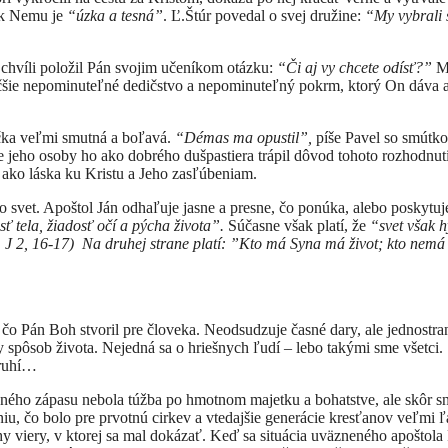
a k Nemu je
“úzka a tesná”
. Ľ.Štúr povedal o svej družine:
“My vybrali 
j chvíli položil Pán svojim učeníkom otázku:
“Či aj vy chcete odísť?”
M
väčšie nepominuteľné dedičstvo a nepominuteľný pokrm, ktorý On dáva 
účka veľmi smutná a boľavá.
“Démas ma opustil”,
píše Pavel so smútk
 jeho osoby ho ako dobrého dušpastiera trápil dôvod tohoto rozhodnuti
, ako láska ku Kristu a Jeho zasľúbeniam.
 svet. Apoštol Ján odhaľuje jasne a presne, čo ponúka, alebo poskytuj
sť tela, žiadosť očí a pýcha života”.
Súčasne však platí, že
“svet však h
 (1 J 2, 16-17) Na druhej strane platí: ”Kto má Syna má život; kto nem
o Pán Boh stvoril pre človeka. Neodsudzuje časné dary, ale jednostra
 spôsob života. Nejedná sa o hriešnych ľudí – lebo takými sme všetci.
 druhí…
o zápasu nebola túžba po hmotnom majetku a bohatstve, ale skôr s
niu, čo bolo pre prvotnú cirkev a vtedajšie generácie kresťanov veľmi 
viery, v ktorej sa mal dokázať. Keď sa situácia uväzneného apoštola