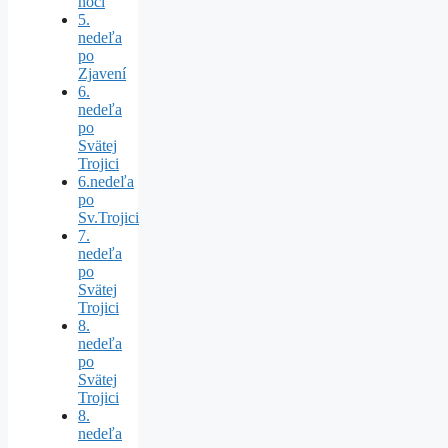
noci
5.
nedeľa
po
Zjavení
6.
nedeľa
po
Svätej
Trojici
6.nedeľa
po
Sv.Trojici
7.
nedeľa
po
Svätej
Trojici
8.
nedeľa
po
Svätej
Trojici
8.
nedeľa