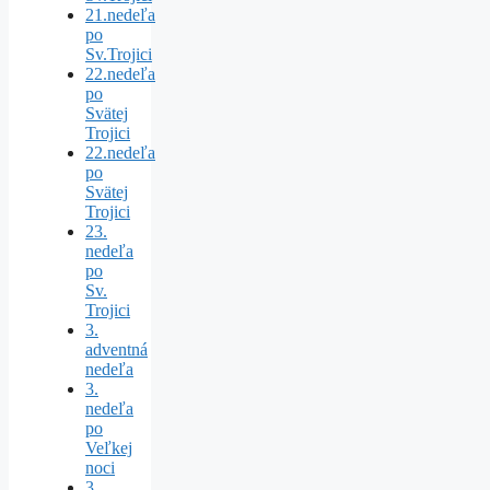
21.nedeľa
po
Sv.Trojici
22.nedeľa
po
Svätej
Trojici
22.nedeľa
po
Svätej
Trojici
23.
nedeľa
po
Sv.
Trojici
3.
adventná
nedeľa
3.
nedeľa
po
Veľkej
noci
3.