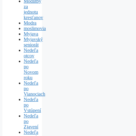
Modlitby
za
jednotu
kresťanov
Modra
moslimovia
Myjava
Myjavský
seniorát
Nedeľa
otcov
Nedeľa
po
Novom
roku
Nedeľa
po
Vianociach
Nedeľa
po
Vstúpení
Nedeľa
po
Zjavení
Nedeľa