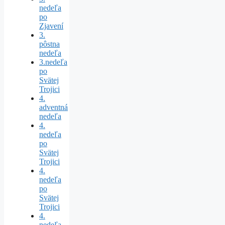
nedeľa
po
Zjavení
3.
pôstna
nedeľa
3.nedeľa
po
Svätej
Trojici
4.
adventná
nedeľa
4.
nedeľa
po
Svätej
Trojici
4.
nedeľa
po
Svätej
Trojici
4.
nedeľa