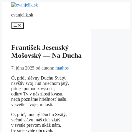
Preskočiť
na
evanjelik.sk
obsah
Menu
František Jesenský
Mošovský — Na Ducha
7. júna 2025
od autora:
mathos
Ó, príď, slávny Duchu Svätý,
navštív svoj ľud hriechom jatý,
prines pomoc z výsosti;
odkry Ty v nás zlosti kvasu,
nech poznáme hriešnosť našu,
v svetle Tvojej milosti.
Ó, príď, mocný Duchu Svätý,
večnú slávu, náš cieľ zlatý,
v svetle pravom ukáž nám,
by sme sväte obcovali,