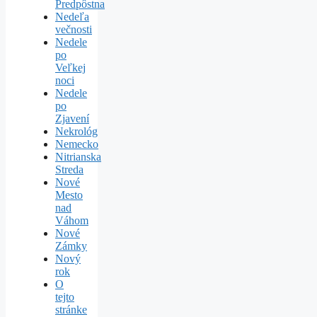
Predpôstna
Nedeľa
večnosti
Nedele
po
Veľkej
noci
Nedele
po
Zjavení
Nekrológ
Nemecko
Nitrianska
Streda
Nové
Mesto
nad
Váhom
Nové
Zámky
Nový
rok
O
tejto
stránke