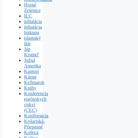
Horné
Zelenice
ILC
inštalácia
inštalácia
biskupa
islamský
štát
Ján
Krstiteľ
Južná
Amerika
Kantori
Kázne
Kežmarok
Knihy
Konferencia
európskych
cirkví
(CEC)
Konfirmácia
Košariská-
Priepasné
Košeca
Košice