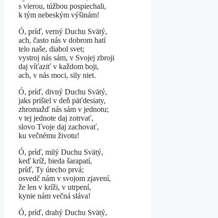
s vierou, túžbou pospiechali,
k tým nebeským výšinám!
Ó, príď, verný Duchu Svätý,
ach, často nás v dobrom hatí
telo naše, diabol svet;
vystroj nás sám, v Svojej zbroji
daj víťaziť v každom boji,
ach, v nás moci, sily niet.
Ó, príď, divný Duchu Svätý,
jaks prišiel v deň päťdesiaty,
zhromažď nás sám v jednotu;
v tej jednote daj zotrvať,
slovo Tvoje daj zachovať,
ku večnému životu!
Ó, príď, milý Duchu Svätý,
keď kríž, bieda šarapatí,
príď, Ty útecho prvá;
osvedč nám v svojom zjavení,
že len v kríži, v utrpení,
kynie nám večná sláva!
Ó, príď, drahý Duchu Svätý,