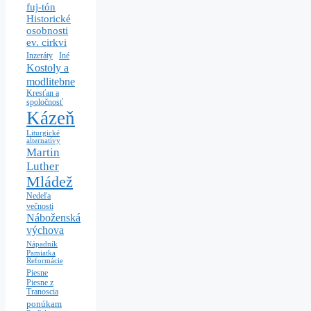
fuj-tón
Historické
osobnosti
ev. cirkvi
Iné
Inzeráty
Kostoly a
modlitebne
Kresťan a
spoločnosť
Kázeň
Liturgické
alternatívy
Martin
Luther
Mládež
Nedeľa
večnosti
Náboženská
výchova
Nápadník
Pamiatka
Reformácie
Piesne
Piesne z
Tranoscia
ponúkam