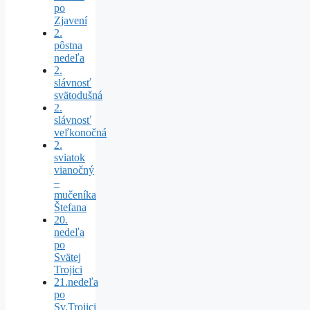
po
Zjavení
2.
pôstna
nedeľa
2.
slávnosť
svätodušná
2.
slávnosť
veľkonočná
2.
sviatok
vianočný
–
mučeníka
Štefana
20.
nedeľa
po
Svätej
Trojici
21.nedeľa
po
Sv.Trojici