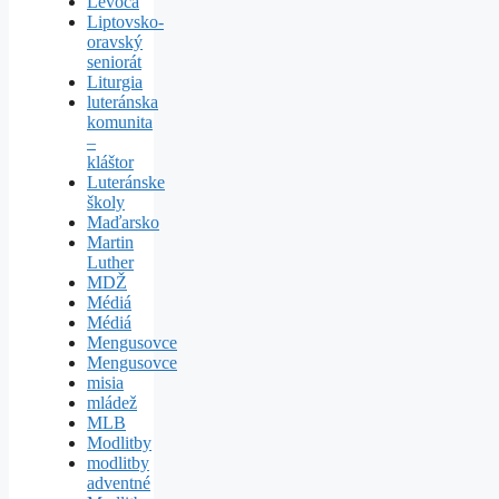
Levoča
Liptovsko-
oravský
seniorát
Liturgia
luteránska
komunita
–
kláštor
Luteránske
školy
Maďarsko
Martin
Luther
MDŽ
Médiá
Médiá
Mengusovce
Mengusovce
misia
mládež
MLB
Modlitby
modlitby
adventné