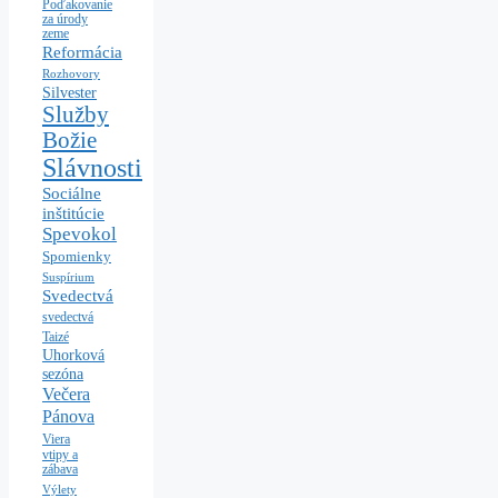
Poďakovanie
za úrody
zeme
Reformácia
Rozhovory
Silvester
Služby
Božie
Slávnosti
Sociálne
inštitúcie
Spevokol
Spomienky
Suspírium
Svedectvá
svedectvá
Taizé
Uhorková
sezóna
Večera
Pánova
Viera
vtipy a
zábava
Výlety