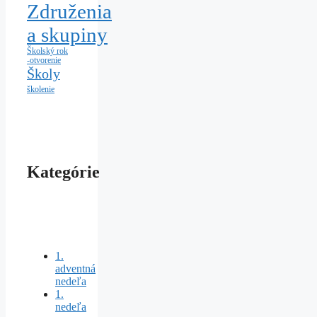
Združenia
a skupiny
Školský rok
-otvorenie
Školy
školenie
Kategórie
1.
adventná
nedeľa
1.
nedeľa