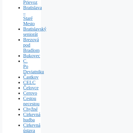
Prievoz
Bratislava
–
Staré
Mesto
Bratislavský
seniorát
Brezová
pod
Bradlom
Bukovec
C.
Po
Deviatniku
Častkov
CELC
Čelovce
Cerovo
Cestou
necestou
Chyžné
Cirkevná
hudba
Cirkevná
ústava