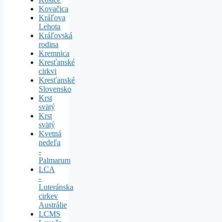
Kovačica
Kráľova
Lehota
Kráľovská
rodina
Kremnica
Kresťanské
cirkvi
Kresťanské
Slovensko
Krst
svätý
Krst
svätý
Kvetná
nedeľa
-
Palmarum
LCA
-
Luteránska
cirkev
Austrálie
LCMS