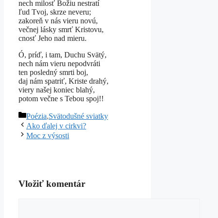
nech milosť Božiu nestratí
ľud Tvoj, skrze neveru;
zakoreň v nás vieru novú,
večnej lásky smrť Kristovu,
cnosť Jeho nad mieru.
Ó, príď, i tam, Duchu Svätý,
nech nám vieru nepodvráti
ten posledný smrti boj,
daj nám spatriť, Kriste drahý,
viery našej koniec blahý,
potom večne s Tebou spoj!!
Kategórie
Poézia
,
Svätodušné sviatky
Ako ďalej v cirkvi?
Moc z výsosti
Vložiť komentár
Komentár