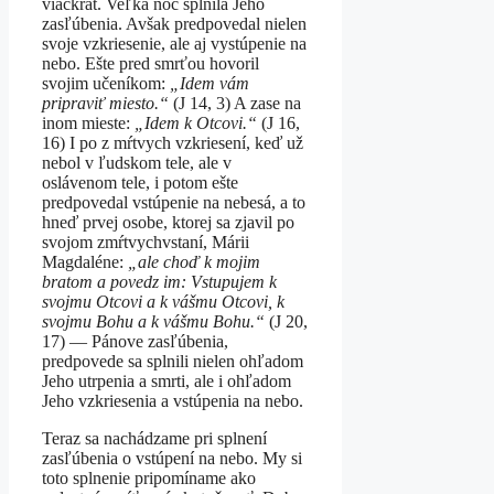
viackrát. Veľká noc splnila Jeho
zasľúbenia. Avšak predpovedal nielen
svoje vzkriesenie, ale aj vystúpenie na
nebo. Ešte pred smrťou hovoril
svojim učeníkom:
„Idem vám
pripraviť miesto.“
(J 14, 3) A zase na
inom mieste:
„Idem k Otcovi.“
(J 16,
16) I po z mŕtvych vzkriesení, keď už
nebol v ľudskom tele, ale v
oslávenom tele, i potom ešte
predpovedal vstúpenie na nebesá, a to
hneď prvej osobe, ktorej sa zjavil po
svojom zmŕtvychvstaní, Márii
Magdaléne:
„ale choď k mojim
bratom a povedz im: Vstupujem k
svojmu Otcovi a k vášmu Otcovi, k
svojmu Bohu a k vášmu Bohu.“
(J 20,
17) — Pánove zasľúbenia,
predpovede sa splnili nielen ohľadom
Jeho utrpenia a smrti, ale i ohľadom
Jeho vzkriesenia a vstúpenia na nebo.
Teraz sa nachádzame pri splnení
zasľúbenia o vstúpení na nebo. My si
toto splnenie pripomíname ako