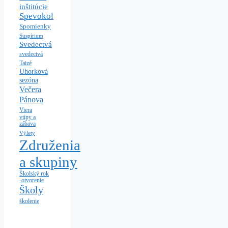
inštitúcie
Spevokol
Spomienky
Suspírium
Svedectvá
svedectvá
Taizé
Uhorková
sezóna
Večera
Pánova
Viera
vtipy a
zábava
Výlety
Združenia
a skupiny
Školský rok
-otvorenie
Školy
školenie