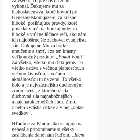
za všetko, čo pre nás na zemi
vykonal. Ďakujeme mu za
blahoslavenstvá, ktoré hovoril pri
Genezaretskom jazere; za krásne
hlboké, posilňujúce pravdy, ktoré
povedal v reči na hore aj inde; za
hlboké a vrúcne lúčiace reči, ako nám
ich najobšírnejšie zachoval evanjelista
Ján. Ďakujeme Mu za horké
umučenie a smrť, i za ten krásny
veľkonočný pozdrav:
„Pokoj Vám!“
Za všetko, všetko mu ďakujeme. To
všetko ostáva s večnou platnosťou, s
večnou živosťou, s večnou
aktuálnosťou tu na zemi. To všetko
bolo a je najvzácnejším duchovným
zrnom sveta, z ktorého rástla
duchovná sila najnábožnejších
a najcharakternejších ľudí. Zrno,
z neho vyrástla cirkev a v nej „oblak
svedkov“.
Hľadíme za Pánom ako vstupuje na
nebesá a pripomíname si všetky
zasľúbenia dané nám ľuďom.
„Idem