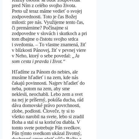
pred Ním z celého svojho života.
Preto už teraz máme vedieť o svojej
zodpovednosti. Toto je čas Božej
milosti: pre nás. Využijeme tento čas,
či premárnime? Počínajme si
zodpovedne v slovách i skutkoch a pri
tom dbajme o čistotu svojho srdca
i svedomia. – To vlastne znamená, žiť
v blízkosti Pánovej, žiť v pevnej viere
v Neho, ktorý o sebe povedal:
„Ja
som cesta i pravda i život.“
Hľadíme za Pánom do nebies, ale
musíme hľadieť i na zem, kde nás
čakajú povinnosti. Najprv hľadieť do
neba, potom na zem, aby sme
neklesli, neochabli. Lebo zem a svet
na nej je príšerný, pokúša ducha, rád
dáva domovské právo povrchnosti,
zlobe, podlosti. Človeče, ty si to
všetko narobil na svete, lebo si zradil
Boha a stal si sa korisťou diabla. V
tomto svete potrebuje Pán svedkov.
Pán týmto svedkom ukázal životný,
duchovný smer: plniť vôľu Božiu a