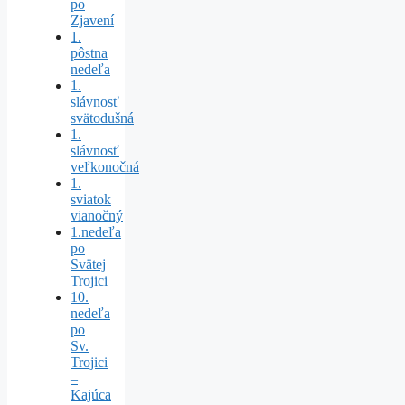
po
Zjavení
1.
pôstna
nedeľa
1.
slávnosť
svätodušná
1.
slávnosť
veľkonočná
1.
sviatok
vianočný
1.nedeľa
po
Svätej
Trojici
10.
nedeľa
po
Sv.
Trojici
–
Kajúca