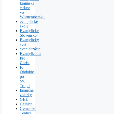
krajinská
cirkev
vo
Württembersku
evanjelické
školy
Evanjelické
Slovensko
Evanjelický
svet
evanjelizácia
Evanjelizácia
Pro
Christ
F.
Obdobie
po
Sv.
Trojici
finančné
zbierky
GBÚ
Gelnica
Gemerské
Teplice