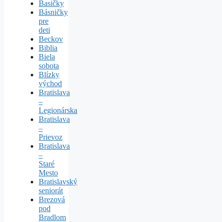
Basičky
Básničky
pre
deti
Beckov
Biblia
Biela
sobota
Blízky
východ
Bratislava
–
Legionárska
Bratislava
–
Prievoz
Bratislava
–
Staré
Mesto
Bratislavský
seniorát
Brezová
pod
Bradlom