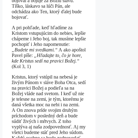
bojoval a bojuje za Božiu slávu.
Tíško, láskavo sa lúči Pán, ale
odchádza ako Ten, ktorý ďalej bude
bojovať.
A pri pohľade, keď hľadíme za
Kristom vstupujúcim do nebies, lepšie
chápeme i Jeho boj, tak musíme lepšie
pochopiť i Jeho napomenutie:
„Budete mi svedkami.“
A ako apoštol
Pavel píše:
„Hľadajte to, čo je hore,
kde Kristus sedí na pravici Božej.“
(Kol 3, 1)
Kristus, ktorý vstúpil na nebesá je
živým Pánom v sláve Boha Otca, sedí
na pravici Božej a podieľa sa na
Božej vláde nad svetom. I keď už nie
je telesne na zemi, je tým, ktorému je
daná všetka moc na nebi i na zemi.
A On znova príde svojim druhým
príchodom v posledný deň a bude
súdiť živých i mŕtvych. Z toho
vyplýva aj naša zodpovednosť. Aj my
všetci budeme stáť pred Jeho súdom.
Každý osobne sa bude zodpovedať