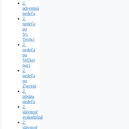
2.
adventná
nedeľa
2.
nedeľa
po
Sv.
Trojici
2.
nedeľa
po
Veľkej
noci
2.
nedeľa
po
Zjavení
2.
pôstna
nedeľa
2.
slávnosť
svätodušná
2.
slávnosť