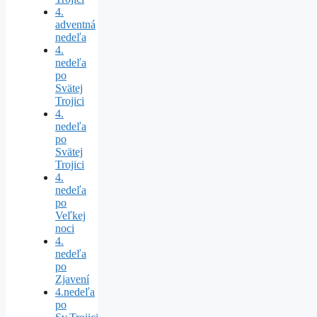
4.
adventná
nedeľa
4.
nedeľa
po
Svätej
Trojici
4.
nedeľa
po
Svätej
Trojici
4.
nedeľa
po
Veľkej
noci
4.
nedeľa
po
Zjavení
4.nedeľa
po