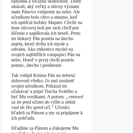
radostnú a víťaznú skutočnosť. Doby
ukázali, aký veľký a slávny význam
malo Pánovo vstúpenie na nebo. Ale
učeníkom bolo clivo a smutno, keď
ich opúšťal božsky Majster. Chvíle na
hore olivovej boli pre nich chvíľami
lúčenia a naplňovala ich tieseň. Preto
im láskavý Pán posiela na útechu
anjela, ktorý dvíha ich mysle a
odvahu. Ako milostivo myslel na
svojich najbližších vstupujúci Pán na
nebo. Hneď v prvej chvíli posiela
pomoc, útechu i posilnenie.
Tak vstúpil Kristus Pán na nebesá:
dohovoril všetko, čo mal oznámiť
svojim učeníkom. Prikázal im
očakávať a prijať Ducha Svätého a
byť Mu svedkami. A potom:
„
vzniesol
sa im pred očami do výšin a oblak
vzal im Ho spred očí.“
Učeníci
hľadeli za Pánom a my sa pripájame k
ich pohľadu.
Hľadíme za Pánom a ďakujeme Mu