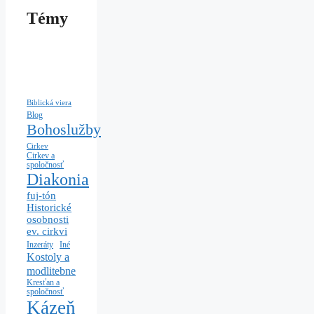
Témy
Biblická viera
Blog
Bohoslužby
Cirkev
Cirkev a
spoločnosť
Diakonia
fuj-tón
Historické
osobnosti
ev. cirkvi
Iné
Inzeráty
Kostoly a
modlitebne
Kresťan a
spoločnosť
Kázeň