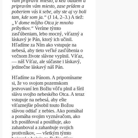
vám pripraviť miesto, a keď odídem a
pripravím vám miesto, zase prídem a
poberiem vás k sebe, aby ste aj vy boli
tam, kde som ja.“
(J 14, 2–3.) A tiež:
„V dome môjho Otca je mnoho
príbytkov.“
Veríme týmto
zasľúbeniam, lebo mocný, víťazný a
láskavý je Pán, ktorý ich učinil.
Hľadíme za Ním ako vstupuje na
nebesá, aby tieto veľké zasľúbenia o
večnom živote slávne vyplnil. Víťaz,
— náš Víťaz, ale súčasne i láskavý,
jedinečne láskavý náš Pán.
Hľadíme za Pánom. A pripomíname
si, že vo svojom pozemskom
jestvovaní len Božiu vôľu plnil a šíril
slávu svojho nebeského Otca. A teraz
vstupuje na nebesá, aby ešte
víťaznejšie pôsobil touto Božou
slávou odtiaľ z nebies. Ako pomáhal
a pomáha svojim vyznávačom, ako
ich posilňoval a posilňuje, ako
zahanboval a zahanbuje svojich
protivníkov, — všetkým týmto