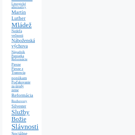
Liturgické
alternatívy
Martin
Luther
Mládež
Nedeľa
večnosti
Náboženská
výchova
Nápadník
Pamiatka
Reformácie
Piesne
Piesne z
Tranoscia
ponúkam
Poďakovanie
za úrody
zeme
Reformácia
Rozhovory
Silvester
Služby
Božie
Slávnosti
Sociálne