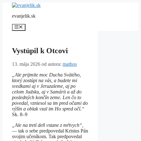
Preskočiť
na
evanjelik.sk
obsah
Menu
Vystúpil k Otcovi
13. mája 2026
od autora:
mathos
„Ale prijmite moc Ducha Svätého,
ktorý zostúpi na vás, a budete mi
svedkami aj v Jeruzaleme, aj po
celom Judsku, aj v Samárii a až do
posledných končín zeme.
Len čo to
povedal, vzniesol sa im pred očami do
výšin a oblak vzal im Ho spred očí.“
Sk. 8–9
„Ale na tretí deň vstane z mŕtvych“,
— tak o sebe predpovedal Kristus Pán
svojim učeníkom. Tak predpovedal