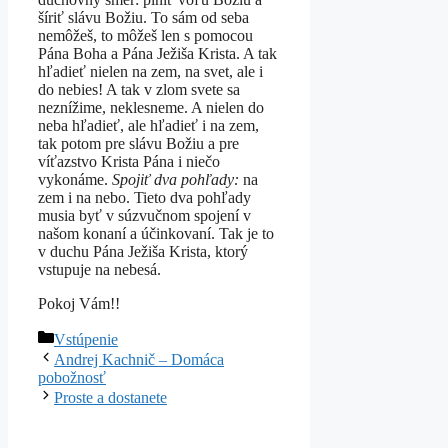
šíriť slávu Božiu. To sám od seba
nemôžeš, to môžeš len s pomocou
Pána Boha a Pána Ježiša Krista. A tak
hľadieť nielen na zem, na svet, ale i
do nebies! A tak v zlom svete sa
neznížime, neklesneme. A nielen do
neba hľadieť, ale hľadieť i na zem,
tak potom pre slávu Božiu a pre
víťazstvo Krista Pána i niečo
vykonáme.
Spojiť dva pohľady:
na
zem i na nebo. Tieto dva pohľady
musia byť v súzvučnom spojení v
našom konaní a účinkovaní. Tak je to
v duchu Pána Ježiša Krista, ktorý
vstupuje na nebesá.
Pokoj Vám!!
Kategórie
Vstúpenie
Andrej Kachnič – Domáca
pobožnosť
Proste a dostanete