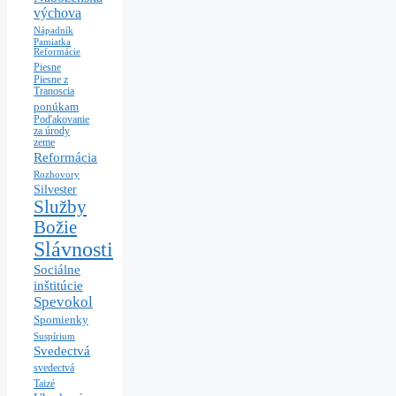
výchova
Nápadník
Pamiatka
Reformácie
Piesne
Piesne z
Tranoscia
ponúkam
Poďakovanie
za úrody
zeme
Reformácia
Rozhovory
Silvester
Služby
Božie
Slávnosti
Sociálne
inštitúcie
Spevokol
Spomienky
Suspírium
Svedectvá
svedectvá
Taizé