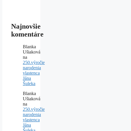
Najnovšie
komentáre
Blanka
Ušiaková
na
250.výročie
narodenia
vlastenca
Jána
Šuleka
Blanka
Ušiaková
na
250.výročie
narodenia
vlastenca
Jána
Šuleka