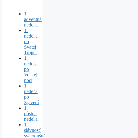
1.
adventná
nedeľa
1.
nedeľa
po
Svätej
Trojici
1.
nedeľa
po
Veľkej
noci
1.
nedeľa
po
Zjavení
1.
pôstna
nedeľa
1.
slávnosť
svätodušná