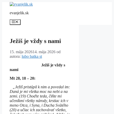
Preskočiť
na
evanjelik.sk
obsah
Menu
Ježiš je vždy s nami
15. mája 2026
14. mája 2026
od
autora:
lubo batka st
Ježiš je vždy s
nami
Mt 28, 18 – 20:
„Ježiš pristúpil k nim a povedal im:
Daná je mi všetka moc na nebi a na
zemi. (19) Choďte teda, čiňte mi
učeníkmi všetky národy, krstiac ich v
meno Otca, i Syna, i Ducha Svätého
(20) a učiac ich zachovávať všetko,