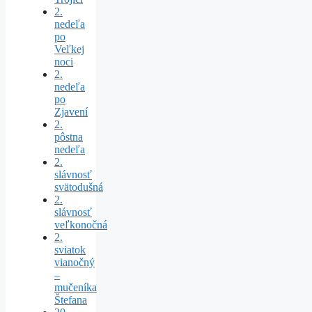
2.
nedeľa
po
Veľkej
noci
2.
nedeľa
po
Zjavení
2.
pôstna
nedeľa
2.
slávnosť
svätodušná
2.
slávnosť
veľkonočná
2.
sviatok
vianočný
–
mučeníka
Štefana