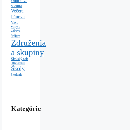
Uhorková
sezóna
Večera
Pánova
Viera
vtipy a
zábava
Výlety
Združenia
a skupiny
Školský rok
-otvorenie
Školy
školenie
Kategórie