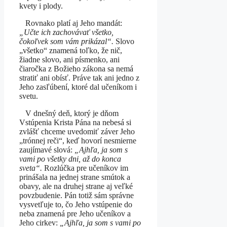
kvety i plody.
Rovnako platí aj Jeho mandát:
„Učte ich zachovávať všetko,
čokoľvek som vám prikázal“.
Slovo
„všetko“ znamená toľko, že nič,
žiadne slovo, ani písmenko, ani
čiaročka z Božieho zákona sa nemá
stratiť ani obísť. Práve tak ani jedno z
Jeho zasľúbení, ktoré dal učeníkom i
svetu.
V dnešný deň, ktorý je dňom
Vstúpenia Krista Pána na nebesá si
zvlášť chceme uvedomiť záver Jeho
„trónnej reči“, keď hovorí nesmierne
zaujímavé slová:
„Ajhľa, ja som s
vami po všetky dni, až do konca
sveta“.
Rozlúčka pre učeníkov im
prinášala na jednej strane smútok a
obavy, ale na druhej strane aj veľké
povzbudenie. Pán totiž sám správne
vysvetľuje to, čo Jeho vstúpenie do
neba znamená pre Jeho učeníkov a
Jeho cirkev:
„
Ajhľa, ja som s vami po