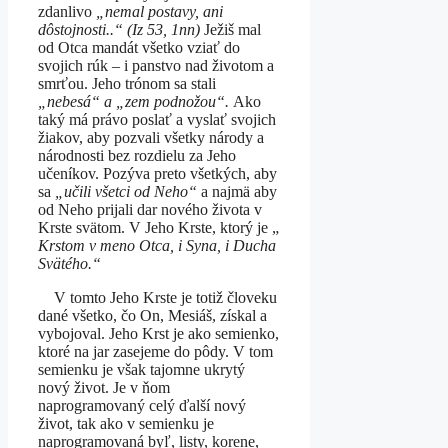
zdanlivo
„nemal postavy, ani
dôstojnosti..“ (Iz 53, 1nn)
Ježiš mal
od Otca mandát všetko vziať do
svojich rúk – i panstvo nad životom a
smrťou. Jeho trónom sa stali
„nebesá“ a „zem podnožou“.
Ako
taký má právo poslať a vyslať svojich
žiakov, aby pozvali všetky národy a
národnosti bez rozdielu za Jeho
učeníkov. Pozýva preto všetkých, aby
sa
„učili všetci od Neho“
a najmä aby
od Neho prijali dar nového života v
Krste svätom. V Jeho Krste, ktorý je „
Krstom v meno Otca, i Syna, i Ducha
Svätého.“
V tomto Jeho Krste je totiž človeku
dané všetko, čo On, Mesiáš, získal a
vybojoval. Jeho Krst je ako semienko,
ktoré na jar zasejeme do pôdy. V tom
semienku je však tajomne ukrytý
nový život. Je v ňom
naprogramovaný celý ďalší nový
život, tak ako v semienku je
naprogramovaná byľ, listy, korene,