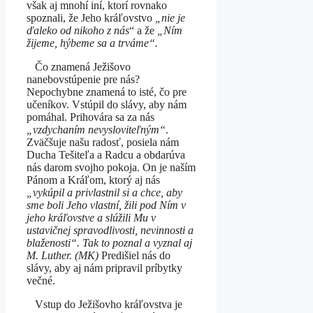
však aj mnohí iní, ktorí rovnako
spoznali, že Jeho kráľovstvo
„nie je
ďaleko od nikoho z nás
“ a že
„Ním
žijeme, hýbeme sa a trváme“.
Čo znamená Ježišovo
nanebovstúpenie pre nás?
Nepochybne znamená to isté, čo pre
učeníkov. Vstúpil do slávy, aby nám
pomáhal. Prihovára sa za nás
„vzdychaním nevysloviteľným“
.
Zväčšuje našu radosť, posiela nám
Ducha Tešiteľa a Radcu a obdarúva
nás darom svojho pokoja. On je naším
Pánom a Kráľom, ktorý aj nás
„vykúpil a privlastnil si a chce, aby
sme boli Jeho vlastní, žili pod Ním v
jeho kráľovstve a slúžili Mu v
ustavičnej spravodlivosti, nevinnosti a
blaženosti“. Tak to poznal a vyznal aj
M. Luther. (MK)
Predišiel nás do
slávy, aby aj nám pripravil príbytky
večné.
Vstup do Ježišovho kráľovstva je